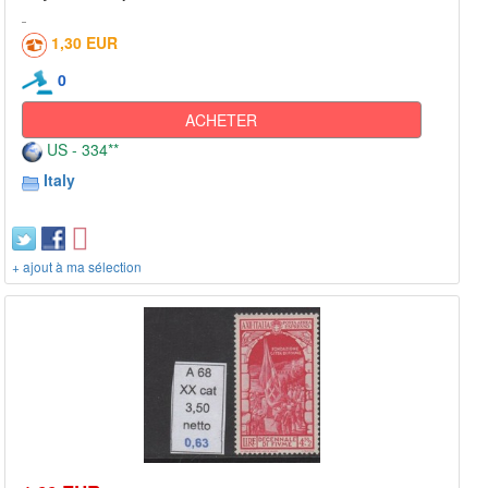
1,30 EUR
0
ACHETER
US - 334**
Italy
+ ajout à ma sélection