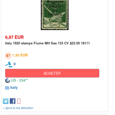
6,87 EUR
Italy 1920 stamps Fiume MH Sas 133 CV $22.00 18111
1,30 EUR
0
ACHETER
US - 334**
Italy
+ ajout à ma sélection