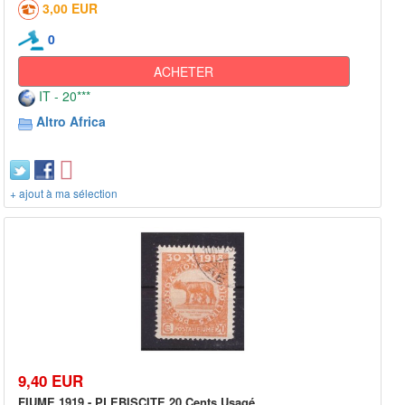
3,00 EUR
0
ACHETER
IT - 20***
Altro Africa
+ ajout à ma sélection
9,40 EUR
FIUME 1919 - PLEBISCITE 20 Cents Usagé