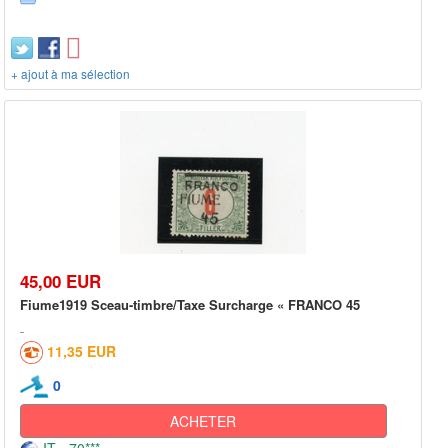
+ ajout à ma sélection
45,00 EUR
Fiume1919 Sceau-timbre/Taxe Surcharge « FRANCO 45
11,35 EUR
0
ACHETER