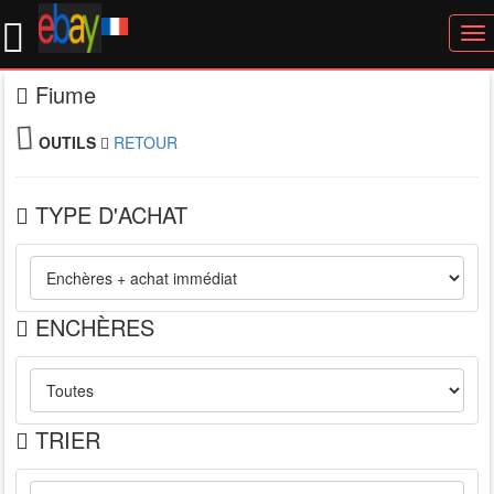
To
nav
Fiume
OUTILS
RETOUR
TYPE D'ACHAT
ENCHÈRES
TRIER