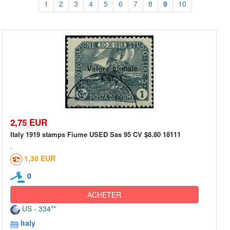
1
2
3
4
5
6
7
8
9
10
2,75 EUR
Italy 1919 stamps Fiume USED Sas 95 CV $8.80 18111
1,30 EUR
0
ACHETER
US - 334**
Italy