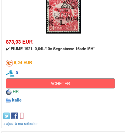
873,93 EUR
✔️ FIUME 1921. 0,04L/10c Segnatasse 16sde MH*
5,24 EUR
0
ACHETER
HR
Italie
+ ajout à ma sélection