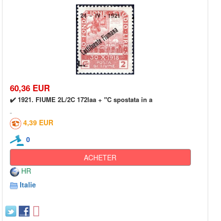
60,36 EUR
✔️ 1921. FIUME 2L/2C 172laa + "C spostata in a
4,39 EUR
0
ACHETER
HR
Italie