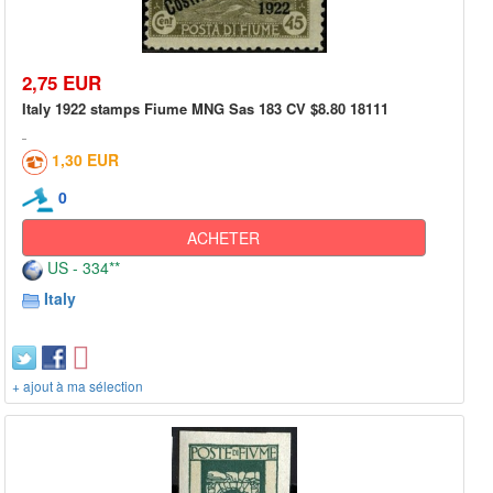
2,75 EUR
Italy 1922 stamps Fiume MNG Sas 183 CV $8.80 18111
1,30 EUR
0
ACHETER
US - 334**
Italy
+ ajout à ma sélection