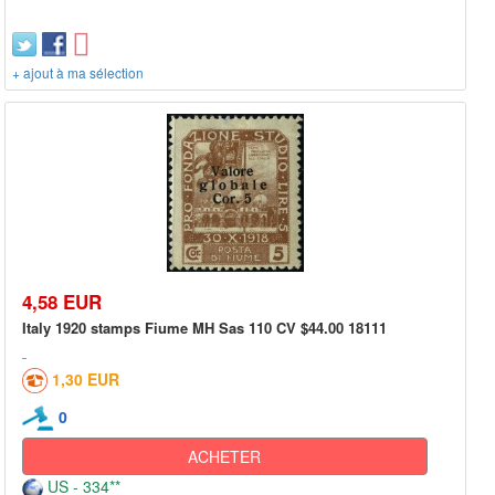
+ ajout à ma sélection
4,58 EUR
Italy 1920 stamps Fiume MH Sas 110 CV $44.00 18111
1,30 EUR
0
ACHETER
US - 334**