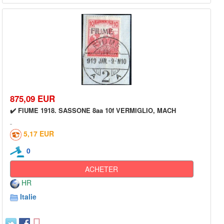
875,09 EUR
✔️ FIUME 1918. SASSONE 8aa 10f VERMIGLIO, MACH
5,17 EUR
0
ACHETER
HR
Italie