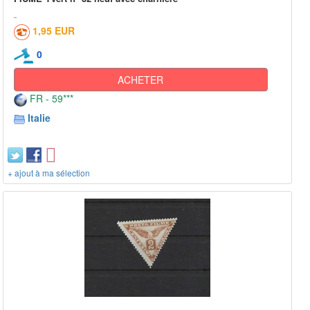
1,95 EUR
0
ACHETER
FR - 59***
Italie
+ ajout à ma sélection