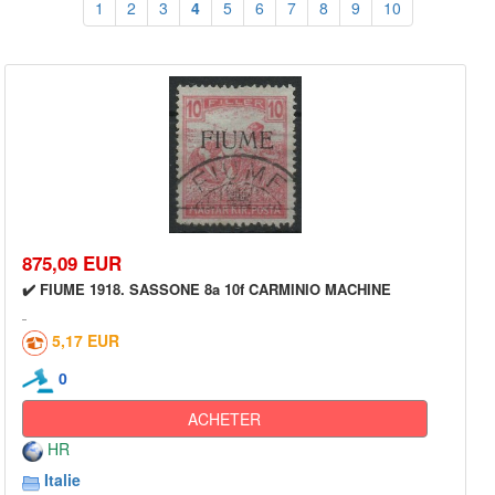
1
2
3
4
5
6
7
8
9
10
875,09 EUR
✔️ FIUME 1918. SASSONE 8a 10f CARMINIO MACHINE
5,17 EUR
0
ACHETER
HR
Italie