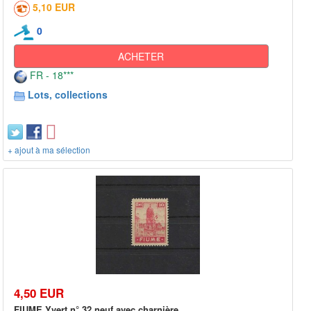
5,10 EUR
0
ACHETER
FR - 18***
Lots, collections
+ ajout à ma sélection
4,50 EUR
FIUME Yvert n° 32 neuf avec charnière