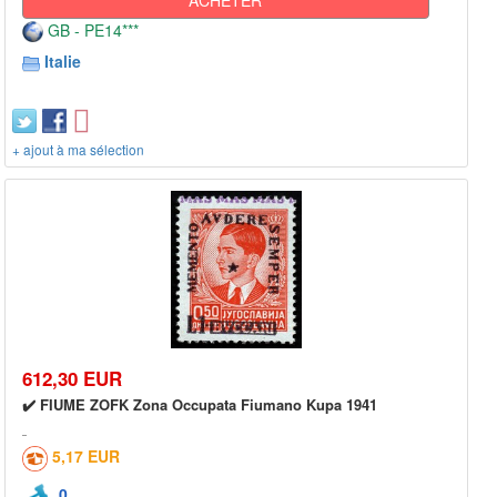
GB - PE14***
Italie
+ ajout à ma sélection
612,30 EUR
✔️ FIUME ZOFK Zona Occupata Fiumano Kupa 1941
5,17 EUR
0