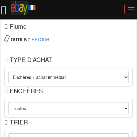
To
nav
Fiume
OUTILS
RETOUR
TYPE D'ACHAT
ENCHÈRES
TRIER