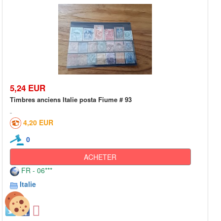
5,24 EUR
Timbres anciens Italie posta Fiume # 93
4,20 EUR
0
ACHETER
FR - 06***
Italie