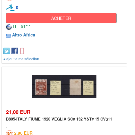
0
ACHETER
IT - 51***
Altro Africa
+ ajout à ma sélection
21,00 EUR
B805-ITALY FIUME 1920 VEGLIA SC# 132 Y&T# 15 CV$11
2,90 EUR