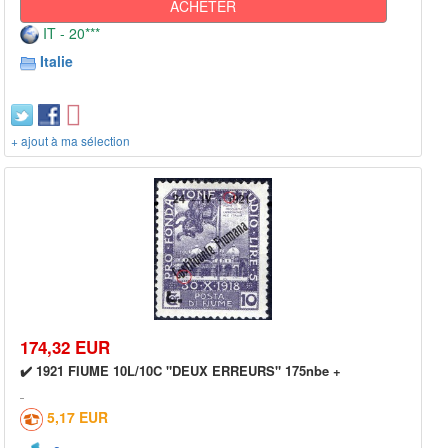
ACHETER
IT - 20***
Italie
+ ajout à ma sélection
174,32 EUR
✔️ 1921 FIUME 10L/10C "DEUX ERREURS" 175nbe +
5,17 EUR