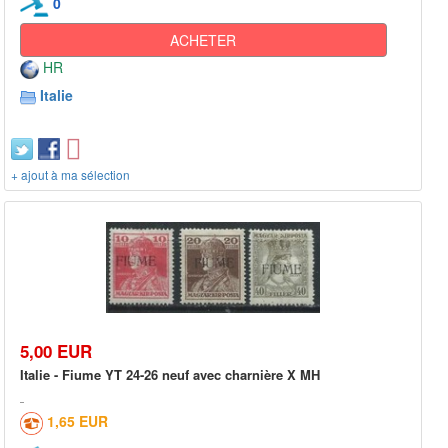
0
ACHETER
HR
Italie
+ ajout à ma sélection
5,00 EUR
Italie - Fiume YT 24-26 neuf avec charnière X MH
1,65 EUR