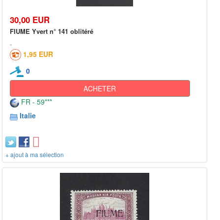
30,00 EUR
FIUME Yvert n° 141 oblitéré
1,95 EUR
0
ACHETER
FR - 59***
Italie
+ ajout à ma sélection