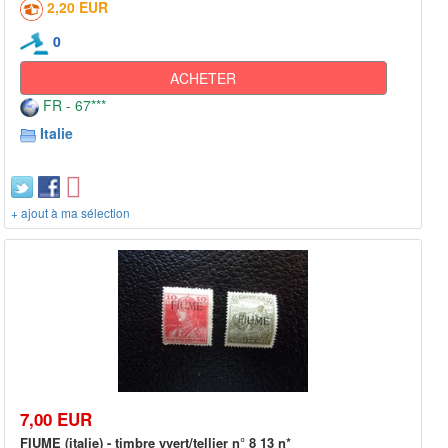
2,20 EUR
0
ACHETER
FR - 67***
Italie
+ ajout à ma sélection
7,00 EUR
FIUME (italie) - timbre yvert/tellier n° 8 13 n*