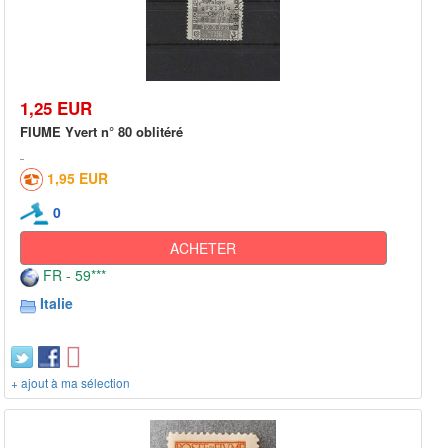
1,25 EUR
FIUME Yvert n° 80 oblitéré
1,95 EUR
0
ACHETER
FR - 59***
Italie
+ ajout à ma sélection