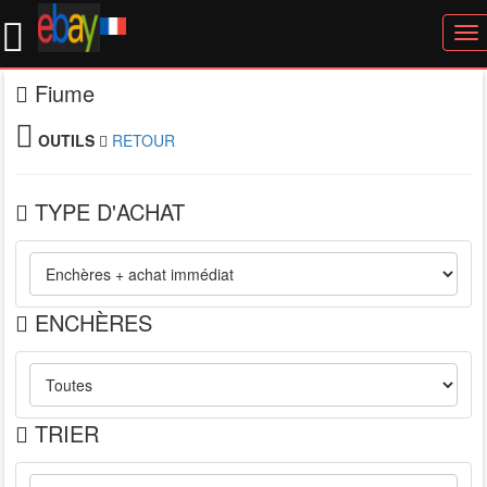
To
nav
Fiume
OUTILS
RETOUR
TYPE D'ACHAT
ENCHÈRES
TRIER