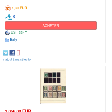
1,30 EUR
0
ACHETER
US - 334**
Italy
+ ajout à ma sélection
1 056,00 EUR