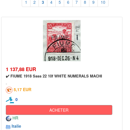
1
2
3
4
5
6
7
8
9
10
1 137,88 EUR
✔️ FIUME 1918 Sass 22 10f WHITE NUMERALS MACHI
5,17 EUR
0
ACHETER
HR
Italie