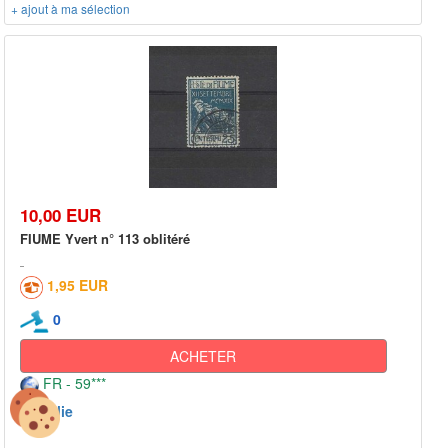
+ ajout à ma sélection
10,00 EUR
FIUME Yvert n° 113 oblitéré
1,95 EUR
0
ACHETER
FR - 59***
Italie