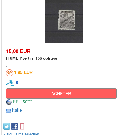
15,00 EUR
FIUME Yvert n° 156 oblitéré
1,95 EUR
0
ACHETER
FR - 59***
Italie
+ ajout à ma sélection