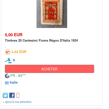
5,00 EUR
Timbres 20 Centesimi Fiume Régno D'Italia 1924
2,02 EUR
0
ACHETER
FR - 83***
Italie
+ ajout à ma sélection