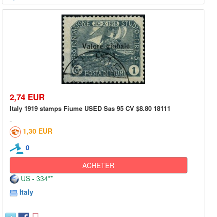
2,74 EUR
Italy 1919 stamps Fiume USED Sas 95 CV $8.80 18111
1,30 EUR
0
ACHETER
US - 334**
Italy