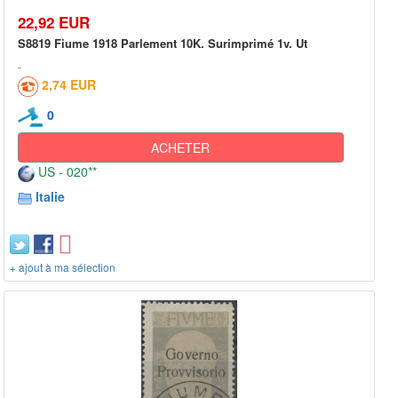
22,92 EUR
S8819 Fiume 1918 Parlement 10K. Surimprimé 1v. Ut
2,74 EUR
0
ACHETER
US - 020**
Italie
+ ajout à ma sélection