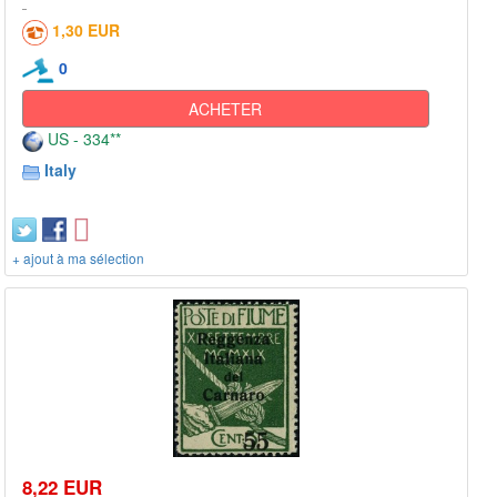
1,30 EUR
0
ACHETER
US - 334**
Italy
+ ajout à ma sélection
8,22 EUR