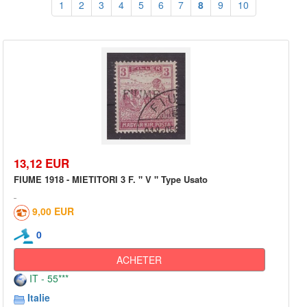
1
2
3
4
5
6
7
8
9
10
13,12 EUR
FIUME 1918 - MIETITORI 3 F. " V " Type Usato
9,00 EUR
0
ACHETER
IT - 55***
Italie