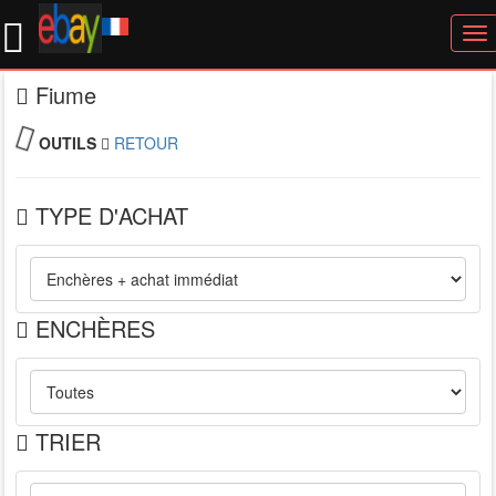
To
nav
Fiume
OUTILS
RETOUR
TYPE D'ACHAT
ENCHÈRES
TRIER