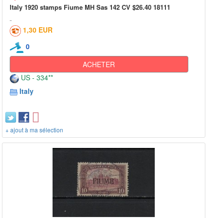
Italy 1920 stamps Fiume MH Sas 142 CV $26.40 18111
1,30 EUR
0
ACHETER
US - 334**
Italy
+ ajout à ma sélection