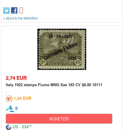
+ ajout à ma sélection
2,74 EUR
Italy 1922 stamps Fiume MNG Sas 183 CV $8.80 18111
1,30 EUR
0
ACHETER
US - 334**