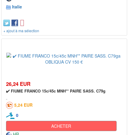
Italie
+ ajout à ma sélection
26,24 EUR
✔️ FIUME FRANCO 15c/45c MNH** PAIRE SASS. C79g
5,24 EUR
0
ACHETER
HR