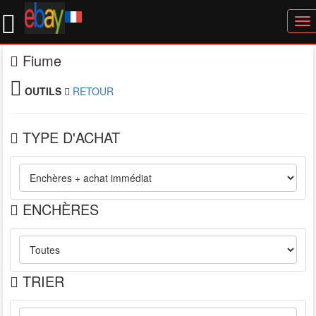
To
nav
Fiume
OUTILS
RETOUR
TYPE D'ACHAT
ENCHÈRES
TRIER