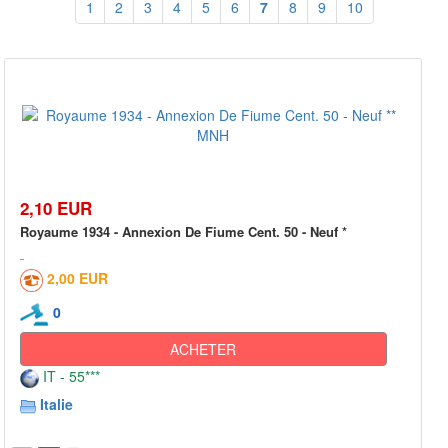
1
2
3
4
5
6
7
8
9
10
2,10 EUR
Royaume 1934 - Annexion De Fiume Cent. 50 - Neuf *
2,00 EUR
0
ACHETER
IT - 55***
Italie