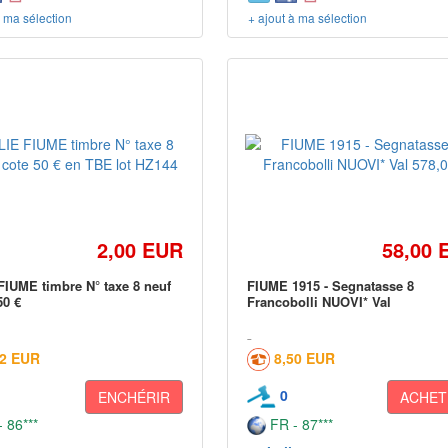
à ma sélection
+ ajout à ma sélection
2,00 EUR
58,00 
FIUME timbre N° taxe 8 neuf
FIUME 1915 - Segnatasse 8
50 €
Francobolli NUOVI* Val
02 EUR
8,50 EUR
0
ENCHÉRIR
ACHET
 86***
FR - 87***