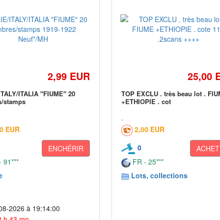
2,99 EUR
25,00 
ITALY/ITALIA "FIUME" 20
TOP EXCLU . très beau lot . FI
s/stamps
+ETHIOPIE . cot
60 EUR
2,00 EUR
0
ENCHÉRIR
ACHET
 91***
FR - 25***
e
Lots, collections
08-2026 à 19:14:00
 2 h 43 mn