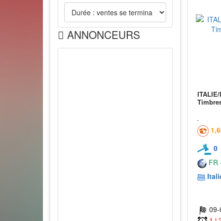
ANNONCEURS
ITALIE/
Timbre
1,
0
FR -
Itali
09-
1 j