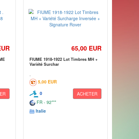
EUR
65,00 EUR
UME
FIUME 1918-1922 Lot Timbres MH +
Variété Surchar
5,00 EUR
0
ER
ACHETER
FR - 92***
Italie