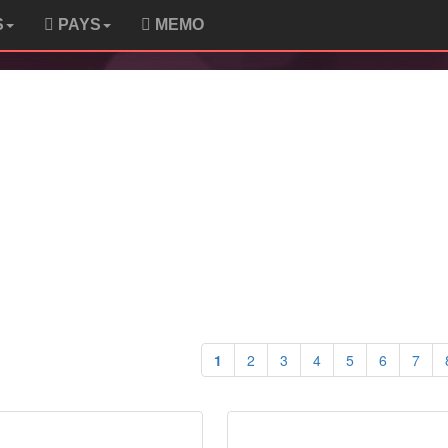
S
PAYS
MEMO
1
2
3
4
5
6
7