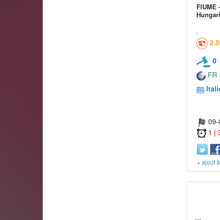
FIUME -
Hungari
2,
0
FR -
Itali
09-
1 j
+ ajout 