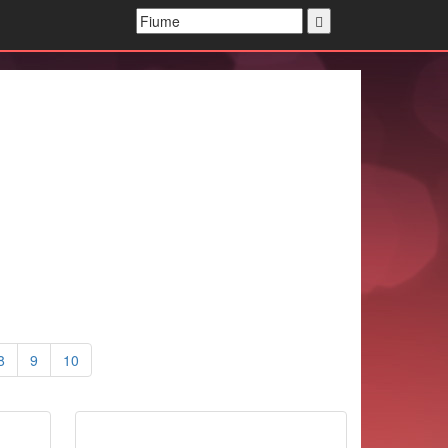
8
9
10