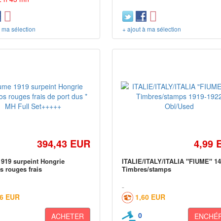
à ma sélection
+ ajout à ma sélection
394,43 EUR
4,99 
919 surpeint Hongrie
ITALIE/ITALY/ITALIA "FIUME" 1
 rouges frais
Timbres/stamps
66 EUR
1,60 EUR
0
ACHETER
ENCHÉR