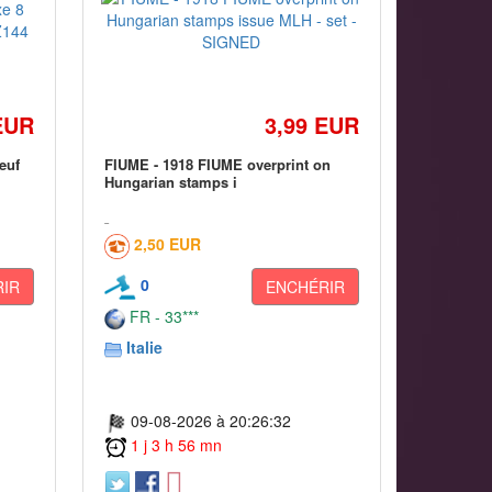
EUR
3,99 EUR
euf
FIUME - 1918 FIUME overprint on
Hungarian stamps i
2,50 EUR
0
IR
ENCHÉRIR
FR - 33***
Italie
09-08-2026 à 20:26:32
1 j 3 h 56 mn