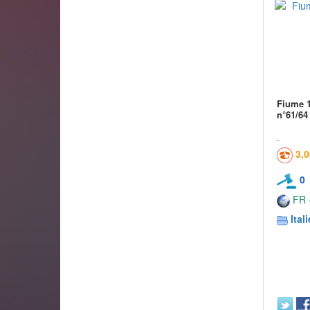
Fiume 1
n°61/64
3,
0
FR -
Itali