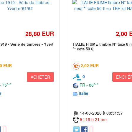
28,80 EUR
2,00 
919 - Série de timbres - Yvert
ITALIE FIUME timbre N° taxe 8 n
** cote 50 €
00 EUR
2,02 EUR
0
ACHETER
ENCHÉR
 75***
FR - 86***
e
Italie
14-08-2026 à 08:51:37
5 j 16 h 21 mn