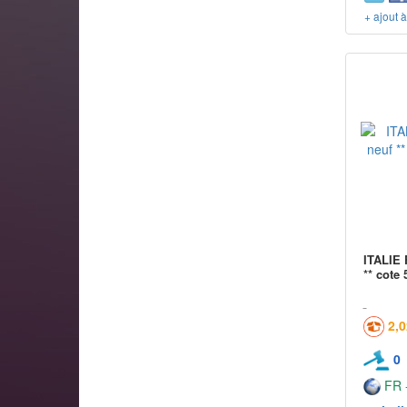
+ ajout 
ITALIE 
** cote 
2,
0
FR -