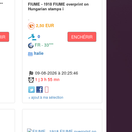
**
FIUME - 1918 FIUME overprint on
Hungarian stamps i
2,50 EUR
0
IR
ENCHÉRIR
FR - 33***
Italie
09-08-2026 à 20:25:46
1 j 3 h 55 mn
+ ajout à ma sélection