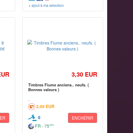
+ ajout à ma sélection
EUR
3,30 EUR
Timbres Fiume anciens.. neufs. (
Bonnes valeurs )
2,00 EUR
0
ER
ENCHÉRIR
FR - 75***