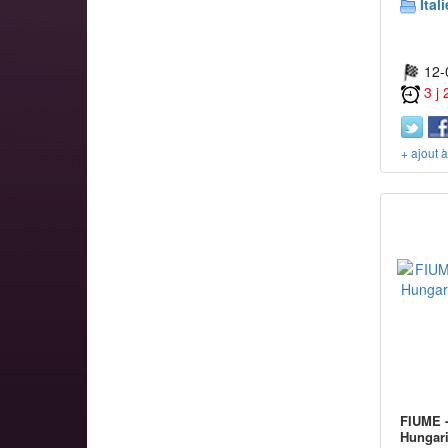
Itali
12-
3 j
+ ajout 
FIUME -
Hungari