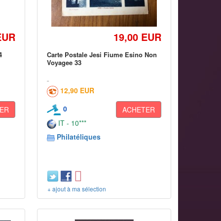
EUR
19,00 EUR
4
Carte Postale Jesi Fiume Esino Non
Voyagee 33
12,90 EUR
0
ER
ACHETER
IT - 10***
Philatéliques
+ ajout à ma sélection