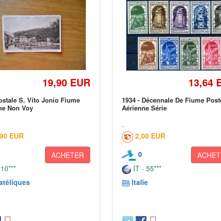
19,90 EUR
13,64 
ostale S. Vito Jonio Fiume
1934 - Décennale De Fiume Post
ne Non Voy
Aérienne Série
,90 EUR
2,00 EUR
0
ACHETER
ACHET
 10***
IT - 55***
atéliques
Italie