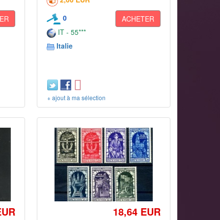
0
ER
ACHETER
IT - 55***
Italie
+ ajout à ma sélection
EUR
18,64 EUR