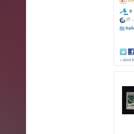
0
IT -
Itali
+ ajout 