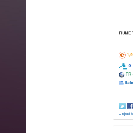
FIUME Y
1,
0
FR -
Itali
+ ajout 