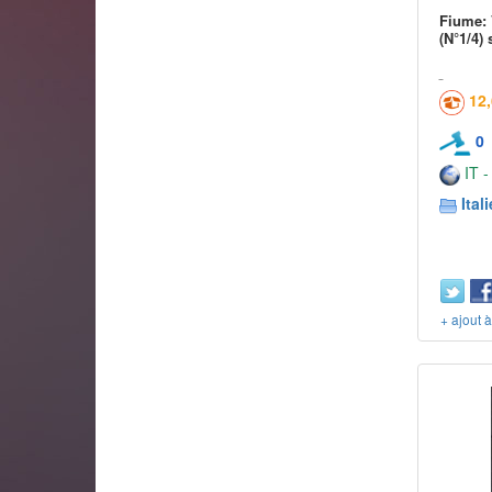
Fiume: 
(N°1/4) 
12
0
IT -
Itali
+ ajout 