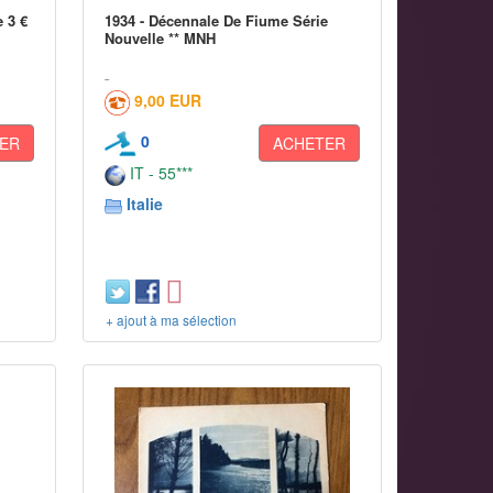
 3 €
1934 - Décennale De Fiume Série
Nouvelle ** MNH
9,00 EUR
0
ER
ACHETER
IT - 55***
Italie
+ ajout à ma sélection