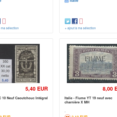
e
Italie
à ma sélection
+ ajout à ma sélection
5,40 EUR
8,00 
 10 Neuf Caoutchouc Intégral
Italie - Fiume YT 19 neuf avec
charnière X MH
50 EUR
2,10 EUR