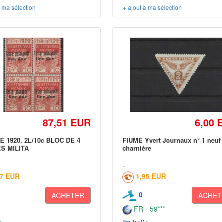
à ma sélection
+ ajout à ma sélection
87,51 EUR
6,00 
E 1920. 2L/10c BLOC DE 4
FIUME Yvert Journaux n° 1 neuf
S MILITA
charnière
17 EUR
1,95 EUR
0
ACHETER
ACHET
FR - 59***