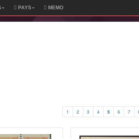
S
PAYS
MEMO
1
2
3
4
5
6
7