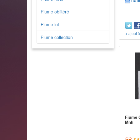
Itali
Fiume oblitéré
Fiume lot
+ ajout 
Fiume collection
Fiume C
Mnh
5,