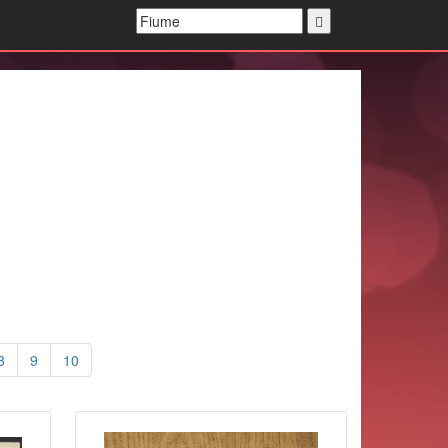
8
9
10