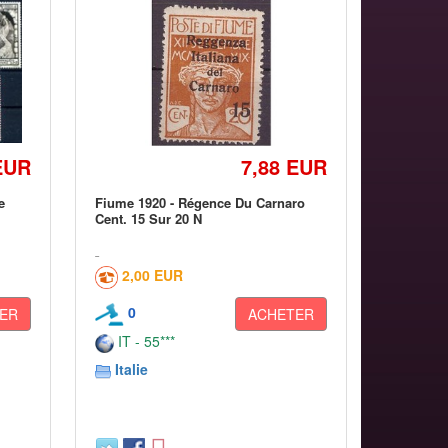
EUR
7,88 EUR
e
Fiume 1920 - Régence Du Carnaro
Cent. 15 Sur 20 N
2,00 EUR
0
ER
ACHETER
IT - 55***
Italie