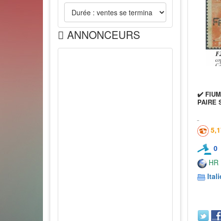
ANNONCEURS
✔️ FIU
PAIRE 
5,
0
HR
Itali