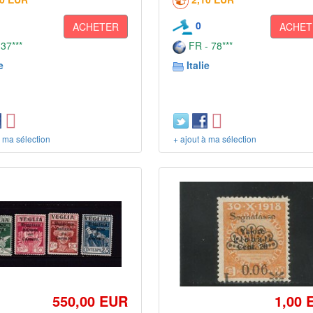
0
ACHETER
ACHET
 37***
FR - 78***
e
Italie
à ma sélection
+ ajout à ma sélection
550,00 EUR
1,00 