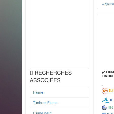
+ ajout 
RECHERCHES
✔️ FIUM
TIMBRE
ASSOCIÉES
5,
Fiume
0
Timbres Fiume
HR
Fiume neuf