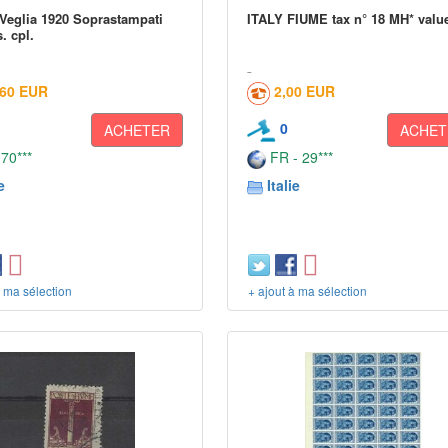
Veglia 1920 Soprastampati
ITALY FIUME tax n° 18 MH* value
s. cpl.
,60 EUR
2,00 EUR
0
ACHETER
ACHET
 70***
FR - 29***
e
Italie
à ma sélection
+ ajout à ma sélection