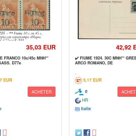
35,03 EUR
42,92 
ME FRANCO 10c/45c MNH**
✔️ FIUME 1924. 30C MNH** GRE
SASS. D77e
ARCO ROMANO, DE
17 EUR
5,17 EUR
0
ACHETER
ACHET
HR
e
Italie