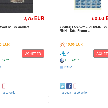
2,75 EUR
50,00 
vert n° 179 oblitéré
S30813) ROYAUME D'ITALIE 193
MNH** Déc. Fiume L.
95 EUR
15,00 EUR
0
ACHETER
ACHET
 59***
IT - 20***
e
Italie
à ma sélection
+ ajout à ma sélection