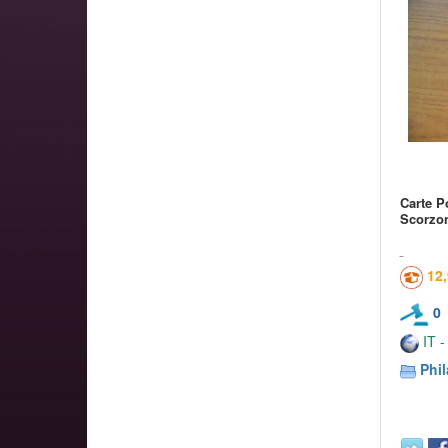
Carte P
Scorzo
12
0
IT -
Phil