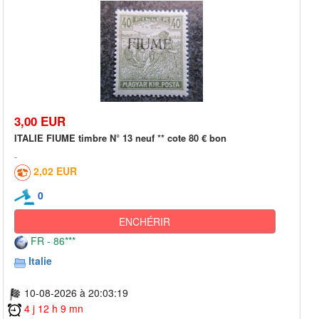
3,00 EUR
ITALIE FIUME timbre N° 13 neuf ** cote 80 € bon
2,02 EUR
0
ENCHÉRIR
FR - 86***
Italie
10-08-2026 à 20:03:19
4 j 12 h 9 mn