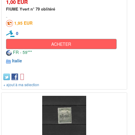
1,00 EUR
FIUME Yvert n° 79 oblitéré
1,95 EUR
0
ACHETER
FR - 59***
Italie
+ ajout à ma sélection