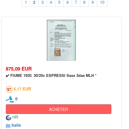
1
2
3
4
5
6
7
8
9
10
875,09 EUR
✔️ FIUME 1920. 30/20c ESPRESSI Sass 3daa MLH *
5,17 EUR
0
ACHETER
HR
Italie