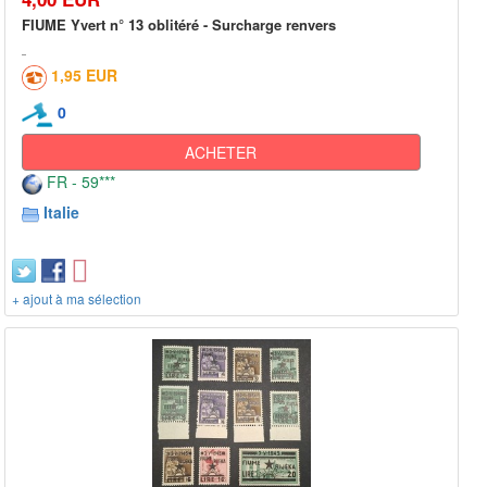
FIUME Yvert n° 13 oblitéré - Surcharge renvers
1,95 EUR
0
ACHETER
FR - 59***
Italie
+ ajout à ma sélection