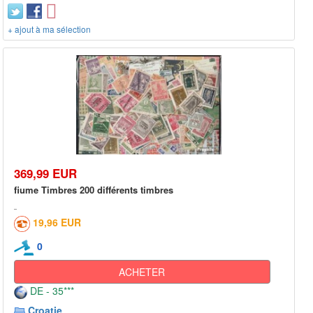
+ ajout à ma sélection
369,99 EUR
fiume Timbres 200 différents timbres
19,96 EUR
0
ACHETER
DE - 35***
Croatie