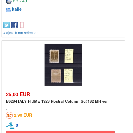
FR - 40***
Italie
+ ajout à ma sélection
25,00 EUR
B628-ITALY FIUME 1923 Rostral Column Sc#182 MH ver
2,90 EUR
0