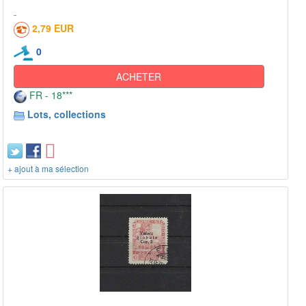
2,79 EUR
0
ACHETER
FR - 18***
Lots, collections
+ ajout à ma sélection