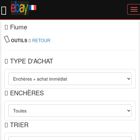
To
nav
Fiume
OUTILS
RETOUR
TYPE D'ACHAT
ENCHÈRES
TRIER