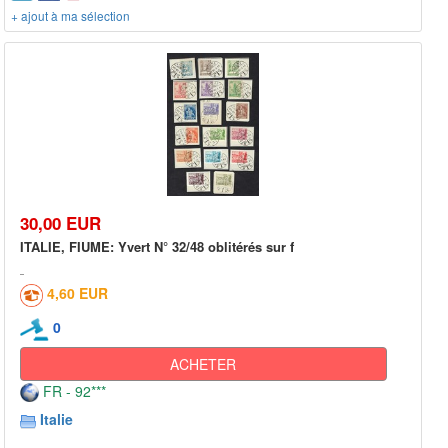
+ ajout à ma sélection
30,00 EUR
ITALIE, FIUME: Yvert N° 32/48 oblitérés sur f
4,60 EUR
0
ACHETER
FR - 92***
Italie