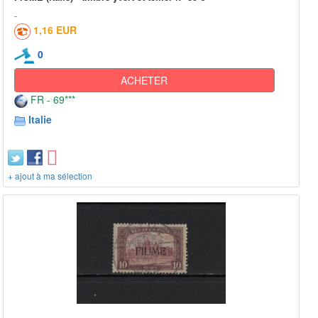
1,16 EUR
0
ACHETER
FR - 69***
Italie
+ ajout à ma sélection