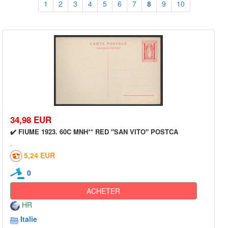
1
2
3
4
5
6
7
8
9
10
34,98 EUR
✔️ FIUME 1923. 60C MNH** RED "SAN VITO" POSTCA
5,24 EUR
0
ACHETER
HR
Italie