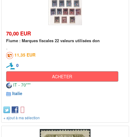
70,00 EUR
Fiume : Marques fiscales 22 valeurs utilisées don
11,35 EUR
0
ACHETER
IT - 70***
Italie
+ ajout à ma sélection