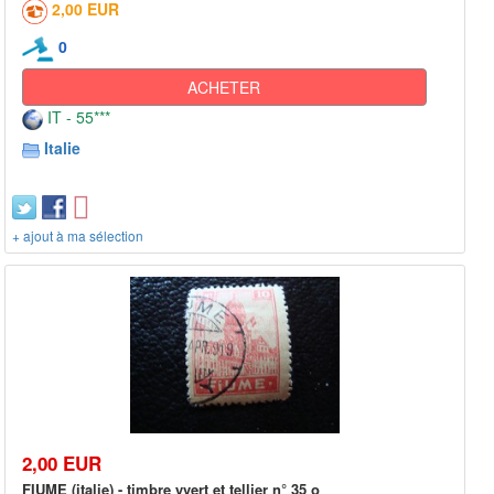
2,00 EUR
0
ACHETER
IT - 55***
Italie
+ ajout à ma sélection
2,00 EUR
FIUME (italie) - timbre yvert et tellier n° 35 o