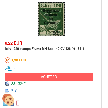
8,22 EUR
Italy 1920 stamps Fiume MH Sas 142 CV $26.40 18111
1,30 EUR
0
ACHETER
US - 334**
Italy