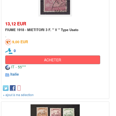
13,12 EUR
FIUME 1918 - MIETITORI 3 F. " V " Type Usato
9,00 EUR
0
ACHETER
IT - 55***
Italie
+ ajout à ma sélection