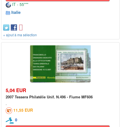
IT - 55***
Italie
+ ajout à ma sélection
5,04 EUR
2007 Tessera Philatélie Unif. N.496 - Fiume MF606
11,55 EUR
0