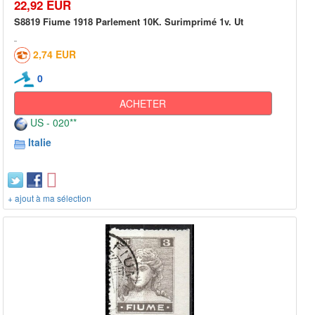
22,92 EUR
S8819 Fiume 1918 Parlement 10K. Surimprimé 1v. Ut
2,74 EUR
0
ACHETER
US - 020**
Italie
+ ajout à ma sélection