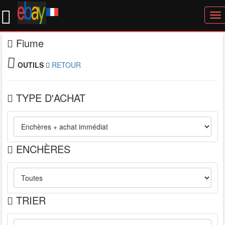
To
nav
Fiume
OUTILS
RETOUR
TYPE D'ACHAT
ENCHÈRES
TRIER