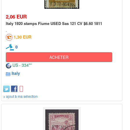
2,06 EUR
Italy 1920 stamps Fiume USED Sas 121 CV $6.60 1811
1,30 EUR
0
ACHETER
US - 334**
Italy
+ ajout à ma sélection