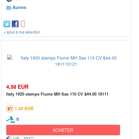
Autres
+ ajout à ma sélection
4,58 EUR
Italy 1920 stamps Fiume MH Sas 110 CV $44.00 18111
1,30 EUR
0
ACHETER
US - 334**