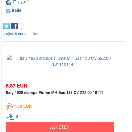
IT - 20***
Italie
+ ajout à ma sélection
6,87 EUR
Italy 1920 stamps Fiume MH Sas 133 CV $22.00 18111
1,30 EUR
0
ACHETER