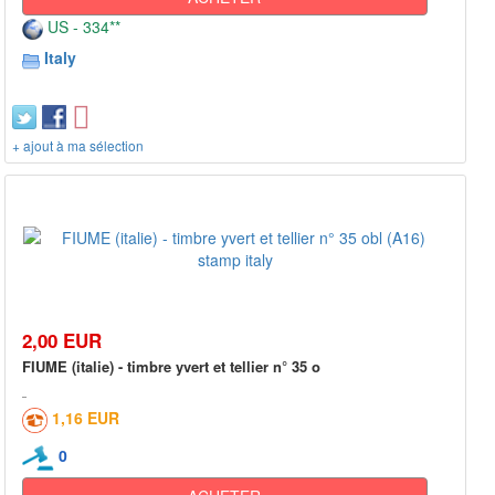
US - 334**
Italy
+ ajout à ma sélection
2,00 EUR
FIUME (italie) - timbre yvert et tellier n° 35 o
1,16 EUR
0