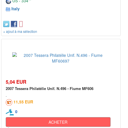
US - 334**
Italy
+ ajout à ma sélection
5,04 EUR
2007 Tessera Philatélie Unif. N.496 - Fiume MF606
11,55 EUR
0
ACHETER