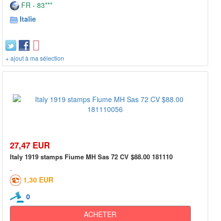
FR - 83***
Italie
+ ajout à ma sélection
27,47 EUR
Italy 1919 stamps Fiume MH Sas 72 CV $88.00 181110
1,30 EUR
0
ACHETER