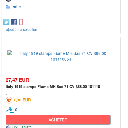
Italie
+ ajout à ma sélection
27,47 EUR
Italy 1919 stamps Fiume MH Sas 71 CV $88.00 181110
1,30 EUR
0
ACHETER
US - 334**