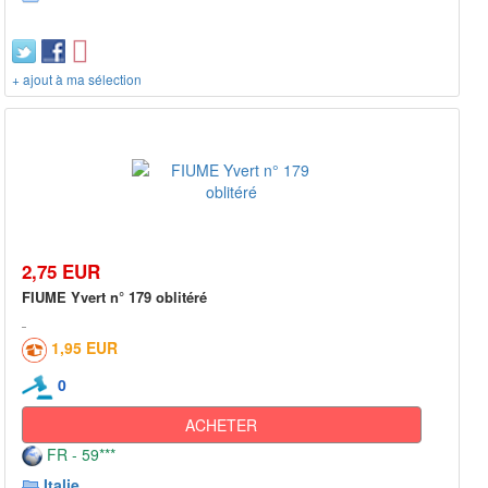
+ ajout à ma sélection
2,75 EUR
FIUME Yvert n° 179 oblitéré
1,95 EUR
0
ACHETER
FR - 59***
Italie