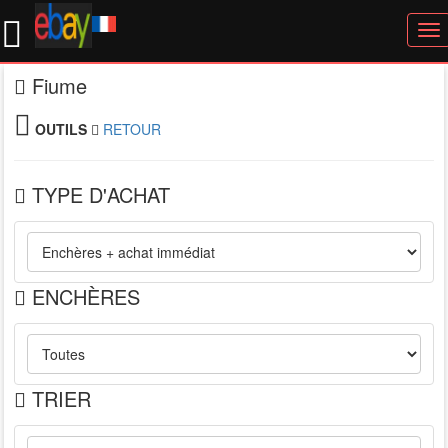
To
nav
Fiume
OUTILS
RETOUR
TYPE D'ACHAT
ENCHÈRES
TRIER