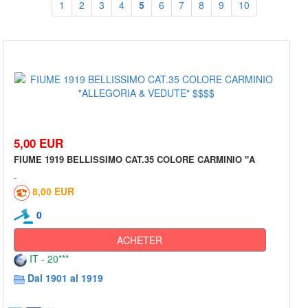
1
2
3
4
5
6
7
8
9
10
5,00 EUR
FIUME 1919 BELLISSIMO CAT.35 COLORE CARMINIO "A
8,00 EUR
0
ACHETER
IT - 20***
Dal 1901 al 1919