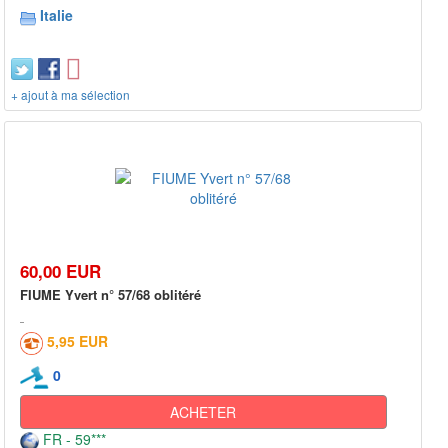
Italie
+ ajout à ma sélection
60,00 EUR
FIUME Yvert n° 57/68 oblitéré
5,95 EUR
0
ACHETER
FR - 59***