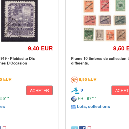
9,40 EUR
8,50 
919 - Plebiscito Dix
Fiume 10 timbres de collection 
nes D'Occasion
différents.
00 EUR
6,95 EUR
0
ACHETER
ACHET
 55***
FR - 67***
res
Lots, collections