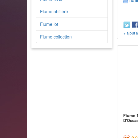
Itali
Fiume oblitéré
Fiume lot
+ ajout 
Fiume collection
Fiume 1
D'Occa
2,