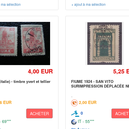
à ma sélection
+ ajout à ma sélection
4,00 EUR
5,25 
talie) - timbre yvert et tellier
FIUME 1924 - SAN VITO
SURIMPRESSION DÉPLACÉE N
16 EUR
2,00 EUR
0
ACHETER
ACHET
 69***
IT - 55***