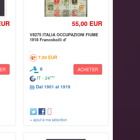
EUR
55,00 EUR
V8275 ITALIA OCCUPAZIONI FIUME
1918 Francobolli d'
7,00 EUR
0
ER
ACHETER
IT - 24***
Dal 1901 al 1919
+ ajout à ma sélection