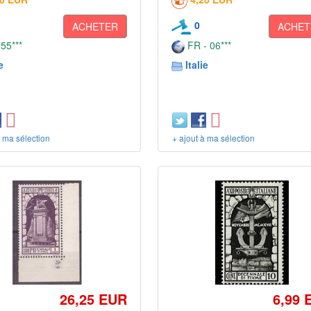
0
ACHETER
ACHET
 55***
FR - 06***
e
Italie
à ma sélection
+ ajout à ma sélection
26,25 EUR
6,99 