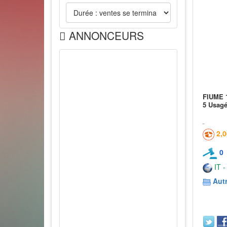
ANNONCEURS
FIUME 
5 Usag
2,
0
IT -
Aut