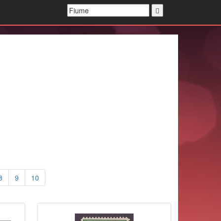
8
9
10