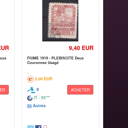
EUR
9,40 EUR
tous
FIUME 1919 - PLEBISCITE Deux
Couronnes Usagé
2,00 EUR
0
ER
ACHETER
IT - 55***
Autres