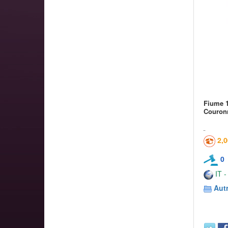
Fiume 1
Couron
2,
0
IT -
Aut