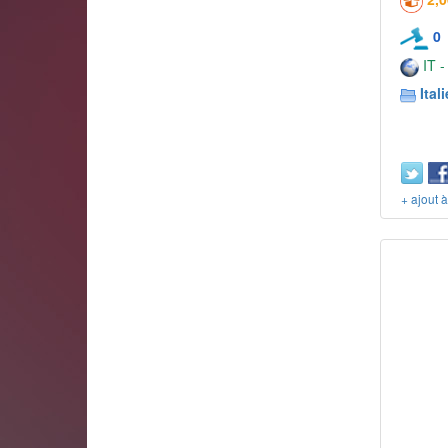
0
IT -
Itali
+ ajout 