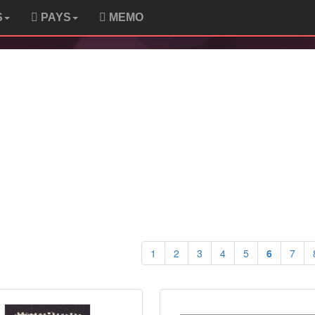
S
PAYS
MEMO
1
2
3
4
5
6
7