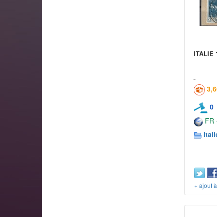
ITALIE 
3,
0
FR -
Itali
+ ajout 