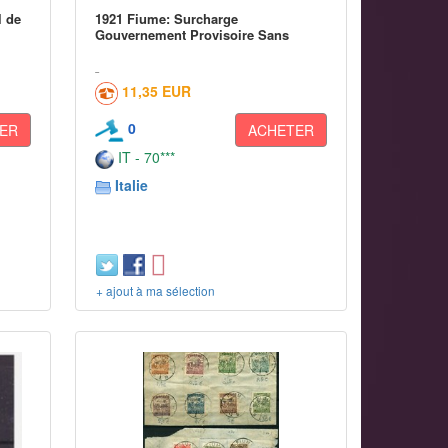
l de
1921 Fiume: Surcharge
Gouvernement Provisoire Sans
11,35 EUR
0
ER
ACHETER
IT - 70***
Italie
+ ajout à ma sélection