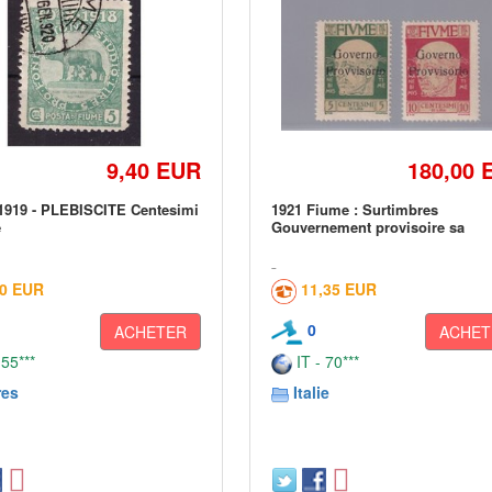
9,40 EUR
180,00 
1919 - PLEBISCITE Centesimi
1921 Fiume : Surtimbres
é
Gouvernement provisoire sa
00 EUR
11,35 EUR
0
ACHETER
ACHET
 55***
IT - 70***
res
Italie