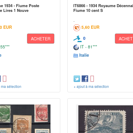
 1934 - Fiume Poste
IT6866 - 1934 Royaume Décenna
e Lires 1 Nouve
Fiume 10 cent S
00 EUR
5,60 EUR
0
ACHETER
ACHET
 55***
IT - 81***
e
Italie
à ma sélection
+ ajout à ma sélection