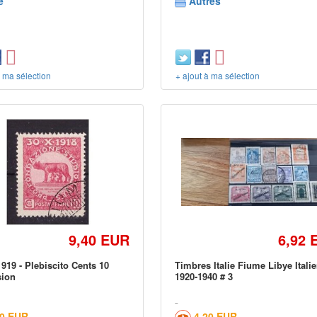
e
Autres
à ma sélection
+ ajout à ma sélection
9,40 EUR
6,92 
919 - Plebiscito Cents 10
Timbres Italie Fiume Libye Itali
sion
1920-1940 # 3
00 EUR
4,20 EUR