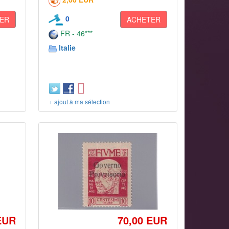
0
ER
ACHETER
FR - 46***
Italie
+ ajout à ma sélection
EUR
70,00 EUR