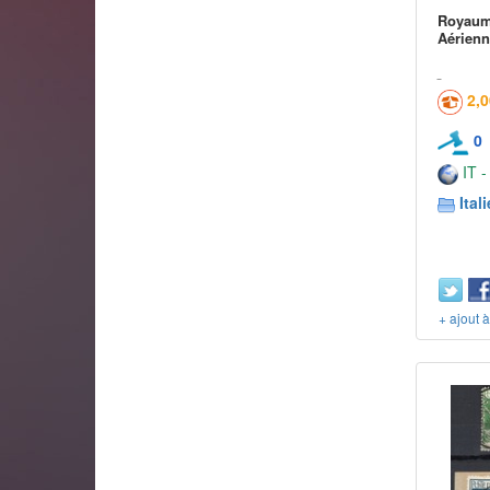
Royaume
Aérienn
2,
0
IT -
Itali
+ ajout 