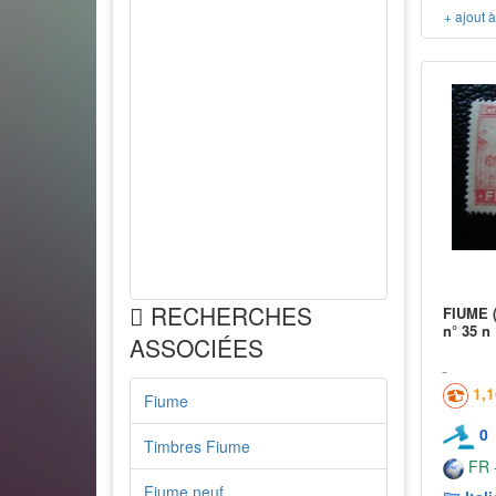
+ ajout 
RECHERCHES
FIUME (i
n° 35 n
ASSOCIÉES
1,
Fiume
0
Timbres Fiume
FR -
Fiume neuf