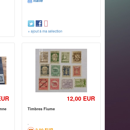
Italie
+ ajout à ma sélection
EUR
12,00 EUR
enne
Timbres Fiume
2,00 EUR