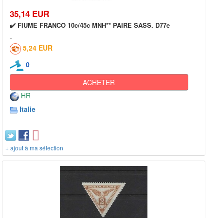
35,14 EUR
✔️ FIUME FRANCO 10c/45c MNH** PAIRE SASS. D77e
5,24 EUR
0
ACHETER
HR
Italie
+ ajout à ma sélection