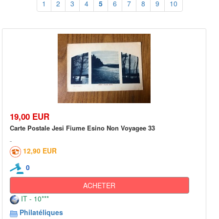
1
2
3
4
5
6
7
8
9
10
19,00 EUR
Carte Postale Jesi Fiume Esino Non Voyagee 33
12,90 EUR
0
ACHETER
IT - 10***
Philatéliques