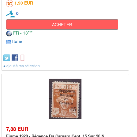
1,90 EUR
0
ACHETER
FR - 13***
Italie
+ ajout à ma sélection
7,88 EUR
Fiume 1920 - Régence Du Carnaro Cent. 15 Sur 20 N