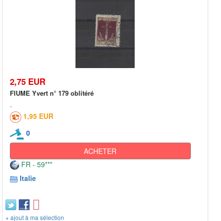
2,75 EUR
FIUME Yvert n° 179 oblitéré
1,95 EUR
0
ACHETER
FR - 59***
Italie
+ ajout à ma sélection