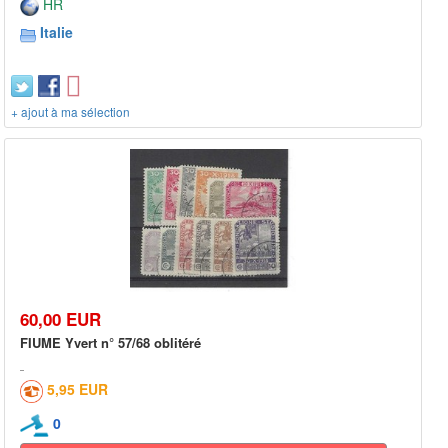
HR
Italie
+ ajout à ma sélection
60,00 EUR
FIUME Yvert n° 57/68 oblitéré
5,95 EUR
0