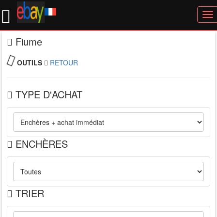
To
nav
Fiume
OUTILS
RETOUR
TYPE D'ACHAT
ENCHÈRES
TRIER