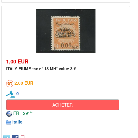
1,00 EUR
ITALY FIUME tax n° 18 MH* value 3 €
2,00 EUR
0
ACHETER
FR - 29***
Italie