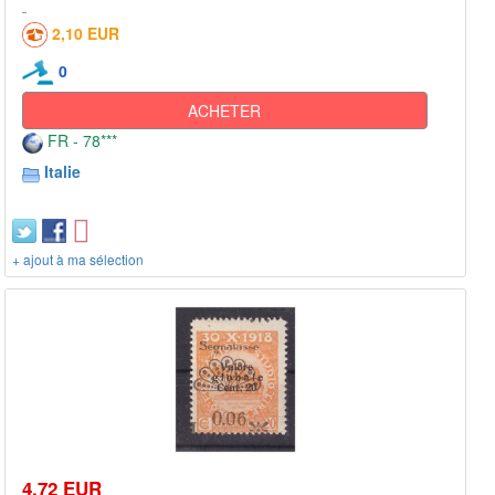
2,10 EUR
0
ACHETER
FR - 78***
Italie
+ ajout à ma sélection
4,72 EUR