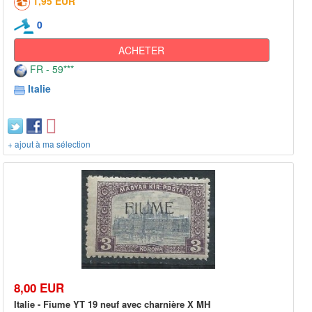
1,95 EUR
0
ACHETER
FR - 59***
Italie
+ ajout à ma sélection
8,00 EUR
Italie - Fiume YT 19 neuf avec charnière X MH