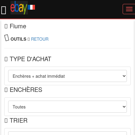
To
nav
Fiume
OUTILS
RETOUR
TYPE D'ACHAT
ENCHÈRES
TRIER