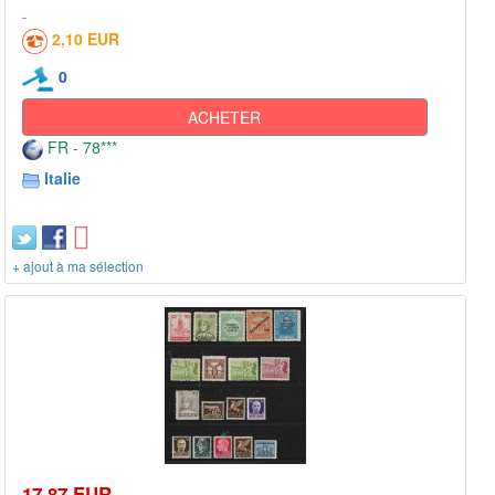
2,10 EUR
0
ACHETER
FR - 78***
Italie
+ ajout à ma sélection
17,87 EUR