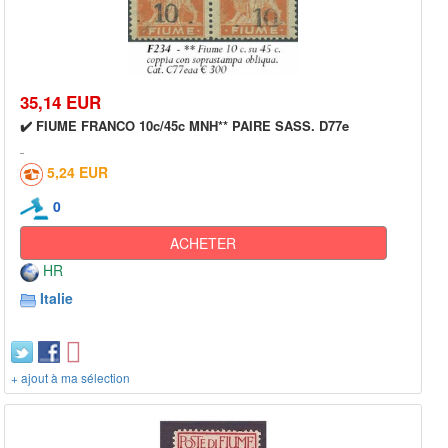
35,14 EUR
✔️ FIUME FRANCO 10c/45c MNH** PAIRE SASS. D77e
5,24 EUR
0
ACHETER
HR
Italie
+ ajout à ma sélection