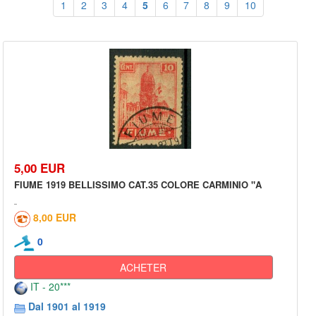
1
2
3
4
5
6
7
8
9
10
5,00 EUR
FIUME 1919 BELLISSIMO CAT.35 COLORE CARMINIO "A
8,00 EUR
0
ACHETER
IT - 20***
Dal 1901 al 1919