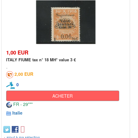
1,00 EUR
ITALY FIUME tax n° 18 MH* value 3 €
2,00 EUR
0
ACHETER
FR - 29***
Italie
+ ajout à ma sélection