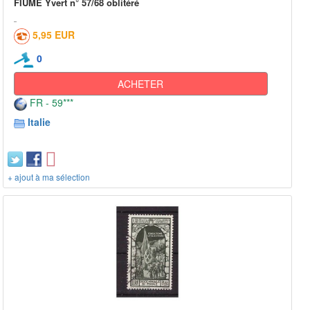
FIUME Yvert n° 57/68 oblitéré
5,95 EUR
0
ACHETER
FR - 59***
Italie
+ ajout à ma sélection