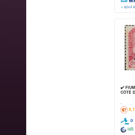
+ ajout 
✔️ FIU
CÔTÉ D
5,
0
HR