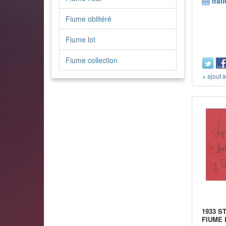
Itali
Fiume oblitéré
Fiume lot
Fiume collection
+ ajout 
1933 S
FIUME L