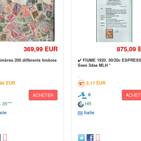
369,99 EUR
875,09 
imbres 200 différents timbres
✔️ FIUME 1920. 30/20c ESPRESS
Sass 3daa MLH *
,96 EUR
5,17 EUR
0
ACHETER
ACHET
 35***
HR
tie
Italie