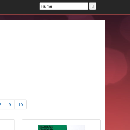
8
9
10