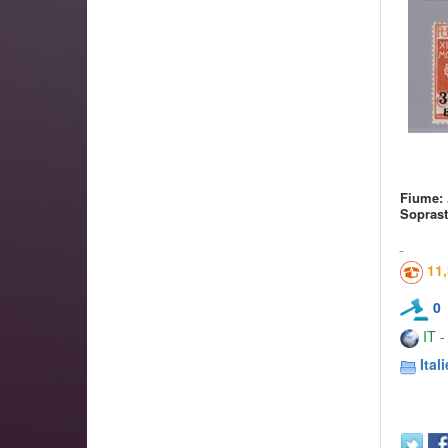
Fiume: 
Soprast
11
0
IT -
Itali