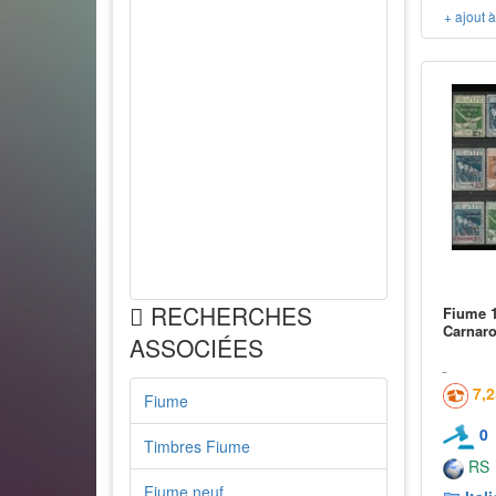
+ ajout 
RECHERCHES
Fiume 1
Carnar
ASSOCIÉES
7,
Fiume
0
Timbres Fiume
RS
Fiume neuf