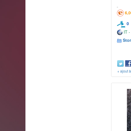
6,
0
IT -
Stor
+ ajout 