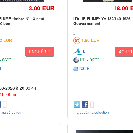
3,00 EUR
18,00 
FIUME timbre N° 13 neuf **
ITALIE,FIUME: Yv 132/140 1926, 
 € bon
Gouvernement
02 EUR
1,60 EUR
0
ENCHÉRIR
ACHET
 86***
FR - 92***
e
Italie
08-2026 à 20:06:44
 2 h 46 mn
à ma sélection
+ ajout à ma sélection