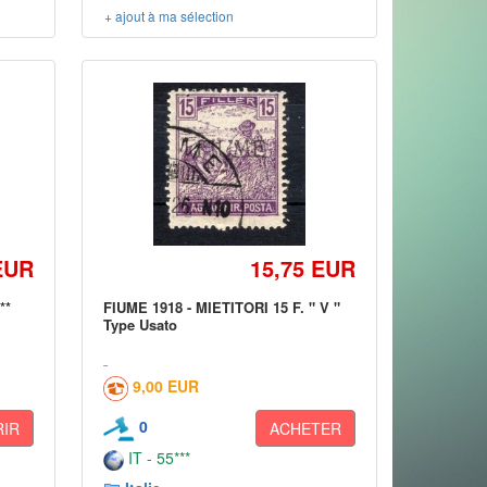
+ ajout à ma sélection
EUR
15,75 EUR
**
FIUME 1918 - MIETITORI 15 F. " V "
Type Usato
9,00 EUR
0
IR
ACHETER
IT - 55***