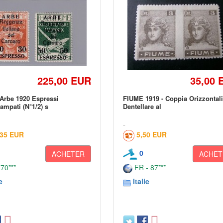
225,00 EUR
35,00 
Arbe 1920 Espressi
FIUME 1919 - Coppia Orizzontal
ampati (N°1/2) s
Dentellare al
,35 EUR
5,50 EUR
0
ACHETER
ACHET
 70***
FR - 87***
e
Italie