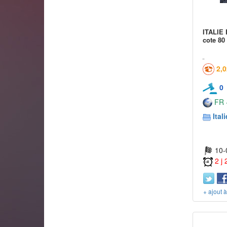
ITALIE 
cote 80
2,
0
FR -
Itali
10-
2 j
+ ajout 