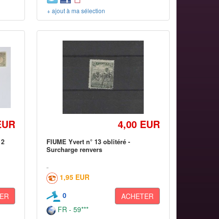
+ ajout à ma sélection
EUR
4,00 EUR
12
FIUME Yvert n° 13 oblitéré -
Surcharge renvers
1,95 EUR
0
ER
ACHETER
FR - 59***