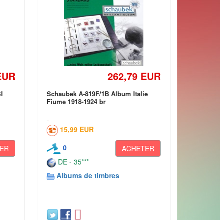
EUR
262,79 EUR
I
Schaubek A-819F/1B Album Italie
Fiume 1918-1924 br
15,99 EUR
0
ER
ACHETER
DE - 35***
Albums de timbres