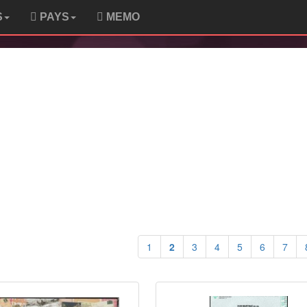
S
PAYS
MEMO
1
2
3
4
5
6
7