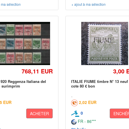
à ma sélection
+ ajout à ma sélection
768,11 EUR
3,00 
920 Reggenza Italiana del
ITALIE FIUME timbre N° 13 neuf 
o surimprim
cote 80 € bon
25 EUR
2,02 EUR
0
ACHETER
ENCHÉR
FR - 86***