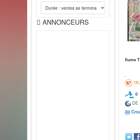
ANNONCEURS
fiume T
19
0
DE -
Croa