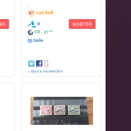
3,60 EUR
0
ER
ACHETER
FR - 01***
Italie
+ ajout à ma sélection