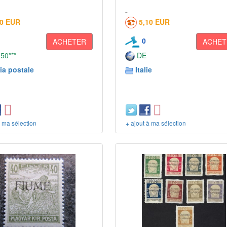
00 EUR
5,10 EUR
0
ACHETER
ACHET
 50***
DE
ia postale
Italie
à ma sélection
+ ajout à ma sélection