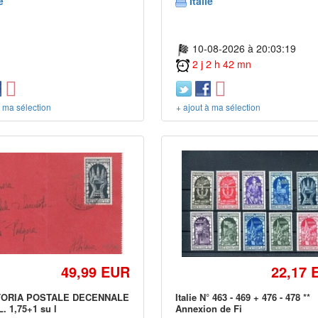
e
Italie
10-08-2026 à 20:03:19
2 j 2 h 42 mn
à ma sélection
+ ajout à ma sélection
49,99 EUR
22,17 
TORIA POSTALE DECENNALE
Italie N° 463 - 469 + 476 - 478 **
. 1,75+1 su l
Annexion de Fi