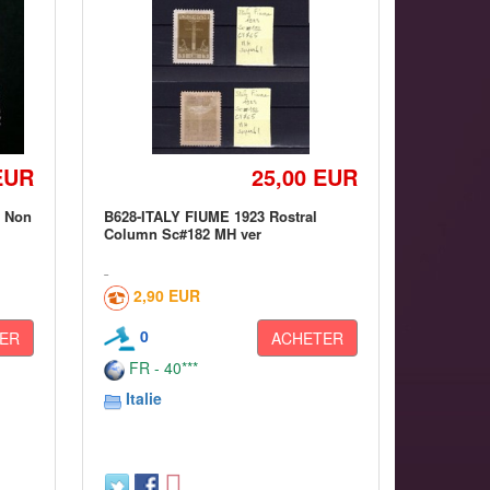
EUR
25,00 EUR
i Non
B628-ITALY FIUME 1923 Rostral
Column Sc#182 MH ver
2,90 EUR
0
ER
ACHETER
FR - 40***
Italie