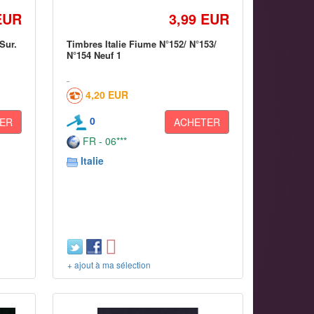
EUR
3,99 EUR
Sur.
Timbres Italie Fiume N°152/ N°153/
N°154 Neuf 1
4,20 EUR
0
ER
ACHETER
FR - 06***
Italie
+ ajout à ma sélection