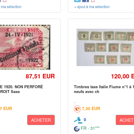
à ma sélection
+ ajout à ma sélection
87,51 EUR
120,00 
ME 1920. NON PERFORÉ
Timbres taxe Italie Fiume n°1 à 
ROIT Sass
neufs avec ch
17 EUR
7,30 EUR
0
ACHETER
ACHET
FR - 31***