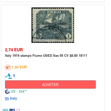
2,74 EUR
Italy 1919 stamps Fiume USED Sas 95 CV $8.80 18111
1,30 EUR
0
ACHETER
US - 334**
Italy