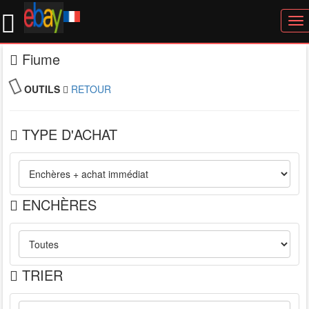
To
nav
Fiume
OUTILS
RETOUR
TYPE D'ACHAT
ENCHÈRES
TRIER