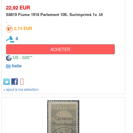
22,92 EUR
S8819 Fiume 1918 Parlement 10K. Surimprimé 1v. Ut
2,74 EUR
0
ACHETER
US - 020**
Italie
+ ajout à ma sélection