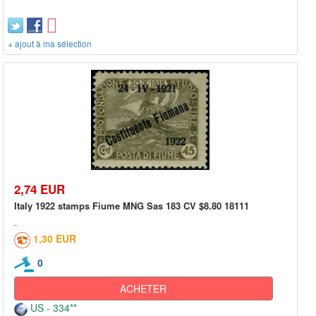
+ ajout à ma sélection
2,74 EUR
Italy 1922 stamps Fiume MNG Sas 183 CV $8.80 18111
1,30 EUR
0
ACHETER
US - 334**