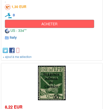
1,30 EUR
0
ACHETER
US - 334**
Italy
+ ajout à ma sélection
8,22 EUR