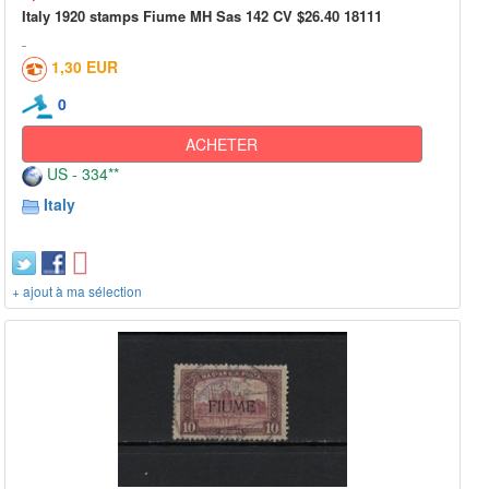
Italy 1920 stamps Fiume MH Sas 142 CV $26.40 18111
1,30 EUR
0
ACHETER
US - 334**
Italy
+ ajout à ma sélection