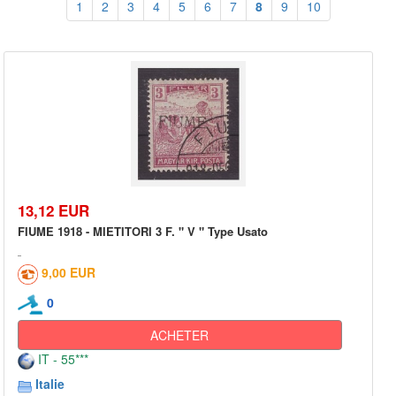
1
2
3
4
5
6
7
8
9
10
13,12 EUR
FIUME 1918 - MIETITORI 3 F. " V " Type Usato
9,00 EUR
0
ACHETER
IT - 55***
Italie