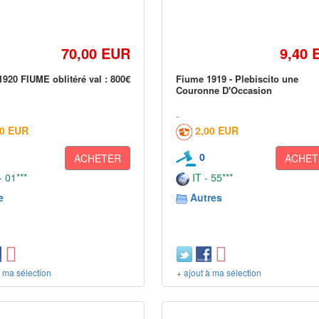
70,00 EUR
9,40 
1920 FIUME oblitéré val : 800€
Fiume 1919 - Plebiscito une
Couronne D'Occasion
60 EUR
2,00 EUR
0
ACHETER
ACHET
 01***
IT - 55***
e
Autres
à ma sélection
+ ajout à ma sélection