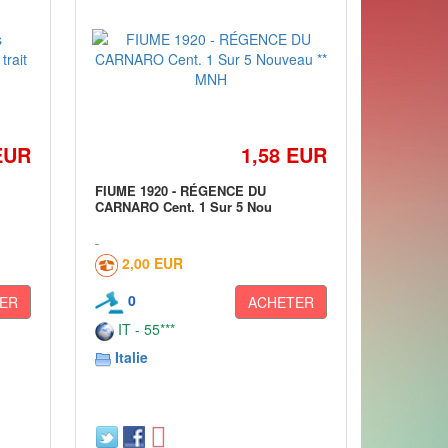
EUR
1,58 EUR
FIUME 1920 - RÉGENCE DU
CARNARO Cent. 1 Sur 5 Nou
2,00 EUR
0
ER
ACHETER
IT - 55***
Italie