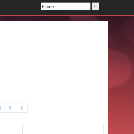
8
9
10