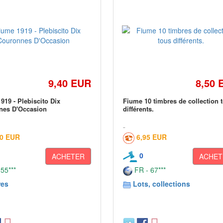
9,40 EUR
8,50 
919 - Plebiscito Dix
Fiume 10 timbres de collection 
nes D'Occasion
différents.
00 EUR
6,95 EUR
0
ACHETER
ACHET
 55***
FR - 67***
res
Lots, collections