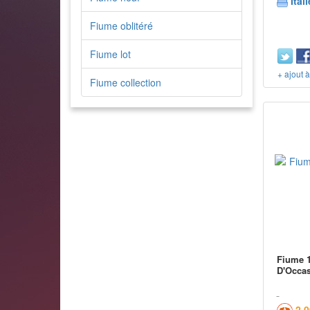
Itali
Fiume oblitéré
Fiume lot
+ ajout 
Fiume collection
Fiume 1
D'Occa
2,