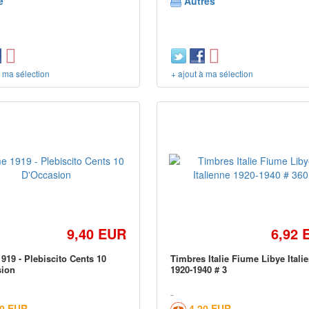
e
Autres
à ma sélection
+ ajout à ma sélection
9,40 EUR
6,92 
919 - Plebiscito Cents 10
Timbres Italie Fiume Libye Itali
sion
1920-1940 # 3
00 EUR
4,20 EUR