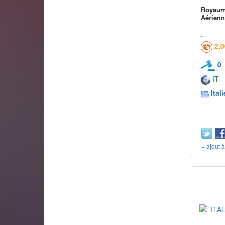
Royaume
Aérienn
2,
0
IT -
Itali
+ ajout 