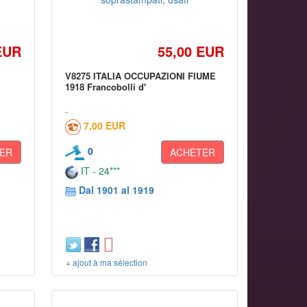
EUR
55,00 EUR
V8275 ITALIA OCCUPAZIONI FIUME
1918 Francobolli d'
7,00 EUR
0
ER
ACHETER
IT - 24***
Dal 1901 al 1919
+ ajout à ma sélection