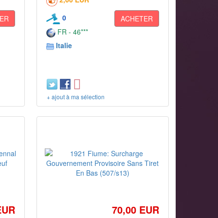
0
ER
ACHETER
FR - 46***
Italie
+ ajout à ma sélection
EUR
70,00 EUR