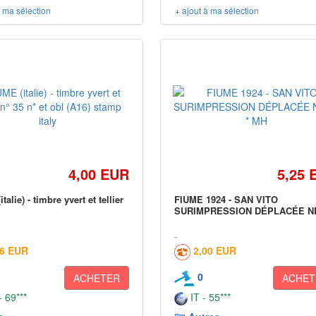
à ma sélection
+ ajout à ma sélection
4,00 EUR
5,25 
talie) - timbre yvert et tellier
FIUME 1924 - SAN VITO
SURIMPRESSION DÉPLACÉE N
16 EUR
2,00 EUR
0
ACHETER
ACHET
 69***
IT - 55***