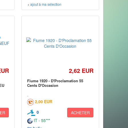
+ ajout à ma sélection
EUR
2,62 EUR
Fiume 1920 - D'Proclamation 55
EU
Cents D'Occasion
2,00 EUR
0
ER
ACHETER
IT - 55***