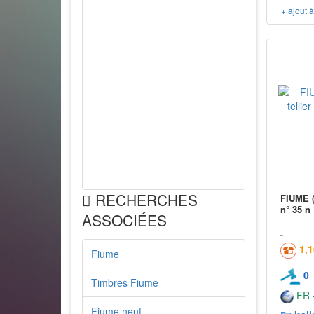
+ ajout 
RECHERCHES
FIUME (i
n° 35 n
ASSOCIÉES
1,
Fiume
0
Timbres Fiume
FR -
Fiume neuf