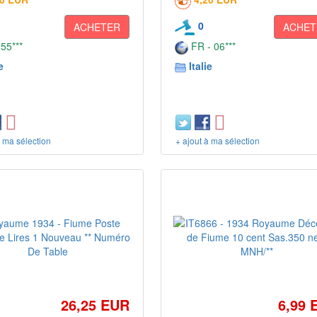
0
ACHETER
ACHET
 55***
FR - 06***
e
Italie
à ma sélection
+ ajout à ma sélection
26,25 EUR
6,99 