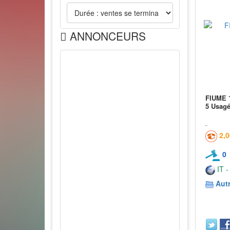
ANNONCEURS
FIUME 
5 Usag
2,
0
IT -
Aut