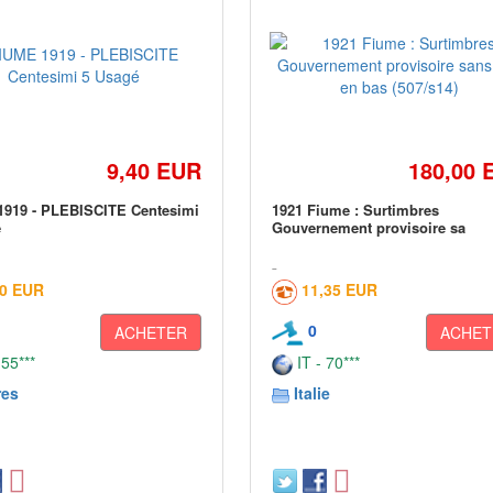
9,40 EUR
180,00 
1919 - PLEBISCITE Centesimi
1921 Fiume : Surtimbres
é
Gouvernement provisoire sa
00 EUR
11,35 EUR
0
ACHETER
ACHET
 55***
IT - 70***
res
Italie