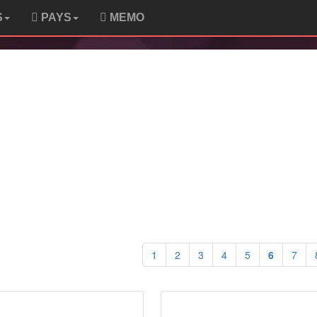
S
PAYS
MEMO
1
2
3
4
5
6
7