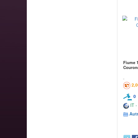
Fiume 1
Couron
2,
0
IT -
Aut