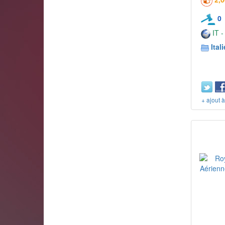
0
IT -
Itali
+ ajout 