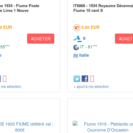
 1934 - Fiume Poste
IT6866 - 1934 Royaume Décenna
e Lires 1 Nouve
Fiume 10 cent S
00 EUR
5,60 EUR
0
ACHETER
ACHET
 55***
IT - 81***
e
Italie
à ma sélection
+ ajout à ma sélection