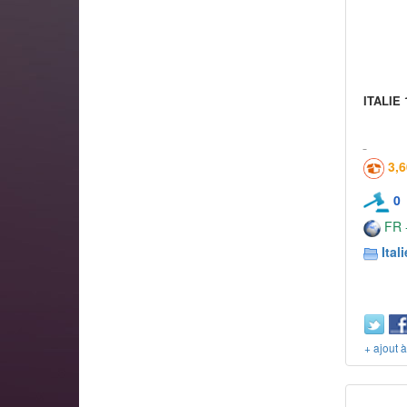
ITALIE 
3,
0
FR -
Itali
+ ajout 