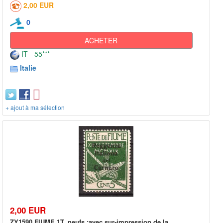
2,00 EUR
0
ACHETER
IT - 55***
Italie
+ ajout à ma sélection
2,00 EUR
ZY1590 FIUME 1T. neufs :avec sur-impression de la