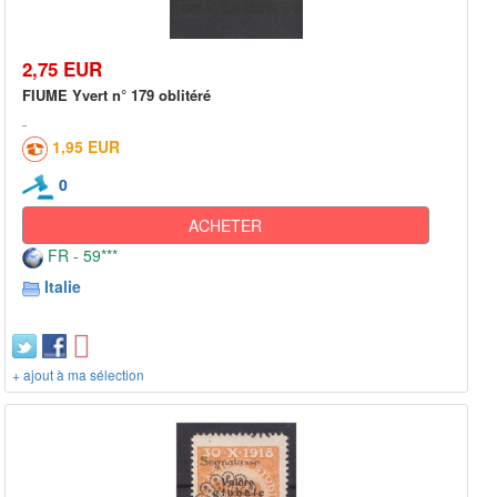
2,75 EUR
FIUME Yvert n° 179 oblitéré
1,95 EUR
0
ACHETER
FR - 59***
Italie
+ ajout à ma sélection