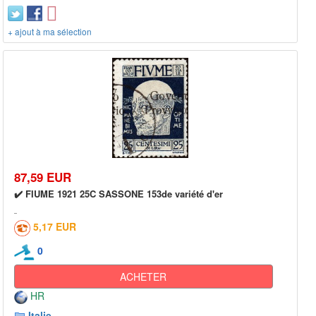
+ ajout à ma sélection
87,59 EUR
✔️ FIUME 1921 25C SASSONE 153de variété d'er
5,17 EUR
0
ACHETER
HR
Italie