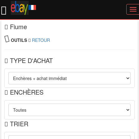
To
nav
Fiume
OUTILS
RETOUR
TYPE D'ACHAT
ENCHÈRES
TRIER