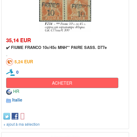
35,14 EUR
✔️ FIUME FRANCO 10c/45c MNH** PAIRE SASS. D77e
5,24 EUR
0
ACHETER
HR
Italie
+ ajout à ma sélection