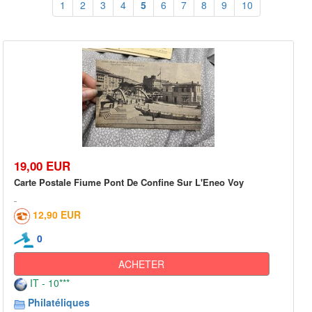
1
2
3
4
5
6
7
8
9
10
19,00 EUR
Carte Postale Fiume Pont De Confine Sur L'Eneo Voy
12,90 EUR
0
ACHETER
IT - 10***
Philatéliques