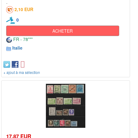
2,10 EUR
0
ACHETER
FR - 78***
Italie
+ ajout à ma sélection
17,87 EUR