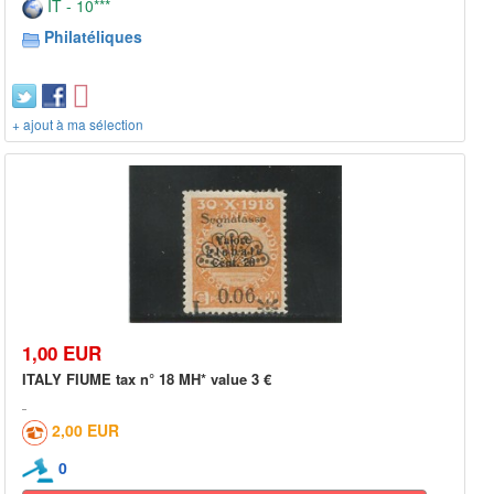
IT - 10***
Philatéliques
+ ajout à ma sélection
1,00 EUR
ITALY FIUME tax n° 18 MH* value 3 €
2,00 EUR
0