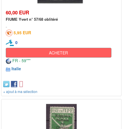
60,00 EUR
FIUME Yvert n° 57/68 oblitéré
5,95 EUR
0
ACHETER
FR - 59***
Italie
+ ajout à ma sélection