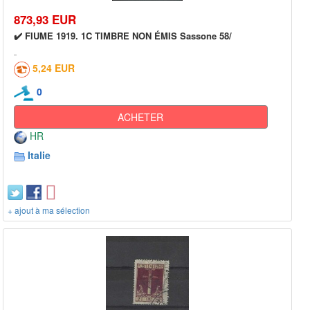
873,93 EUR
✔️ FIUME 1919. 1C TIMBRE NON ÉMIS Sassone 58/
5,24 EUR
0
ACHETER
HR
Italie
+ ajout à ma sélection