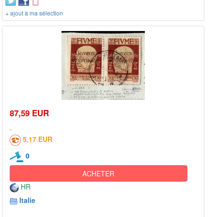
+ ajout à ma sélection
87,59 EUR
5,17 EUR
0
ACHETER
HR
Italie