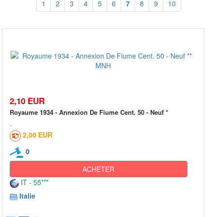
1
2
3
4
5
6
7
8
9
10
2,10 EUR
Royaume 1934 - Annexion De Fiume Cent. 50 - Neuf *
2,00 EUR
0
ACHETER
IT - 55***
Italie