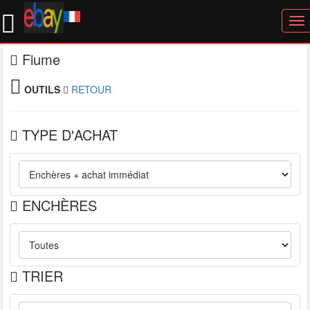
To
nav
Fiume
OUTILS
RETOUR
TYPE D'ACHAT
ENCHÈRES
TRIER