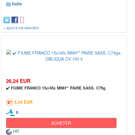
Italie
+ ajout à ma sélection
26,24 EUR
✔️ FIUME FRANCO 15c/45c MNH** PAIRE SASS. C79g
5,24 EUR
0
ACHETER
HR