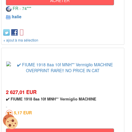
ACHETER
FR - 74***
Italie
+ ajout à ma sélection
2 627,01 EUR
✔️ FIUME 1918 8aa 10f MNH** Vermiglio MACHINE
5,17 EUR
0