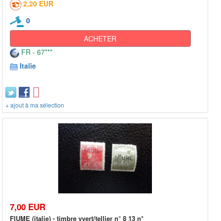
2,20 EUR
0
ACHETER
FR - 67***
Italie
+ ajout à ma sélection
7,00 EUR
FIUME (italie) - timbre yvert/tellier n° 8 13 n*