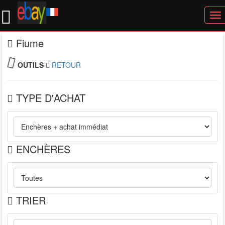
To
nav
Fiume
OUTILS
RETOUR
TYPE D'ACHAT
ENCHÈRES
TRIER