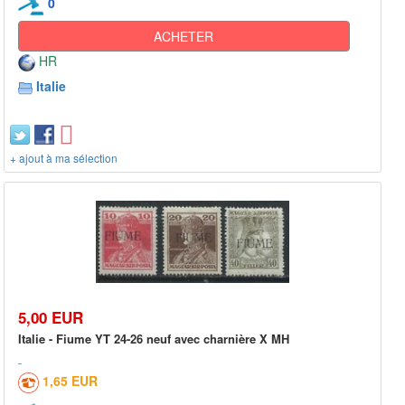
0
ACHETER
HR
Italie
+ ajout à ma sélection
5,00 EUR
Italie - Fiume YT 24-26 neuf avec charnière X MH
1,65 EUR