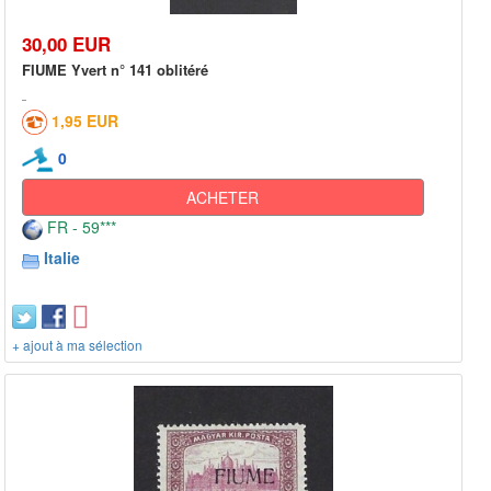
30,00 EUR
FIUME Yvert n° 141 oblitéré
1,95 EUR
0
ACHETER
FR - 59***
Italie
+ ajout à ma sélection