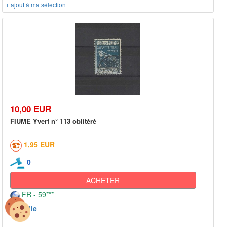
+ ajout à ma sélection
10,00 EUR
FIUME Yvert n° 113 oblitéré
1,95 EUR
0
ACHETER
FR - 59***
Italie