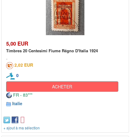
5,00 EUR
Timbres 20 Centesimi Fiume Régno D'Italia 1924
2,02 EUR
0
ACHETER
FR - 83***
Italie
+ ajout à ma sélection