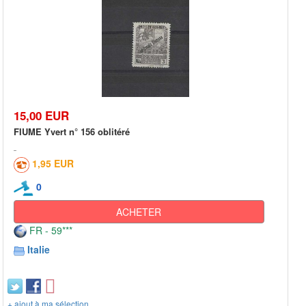
15,00 EUR
FIUME Yvert n° 156 oblitéré
1,95 EUR
0
ACHETER
FR - 59***
Italie
+ ajout à ma sélection