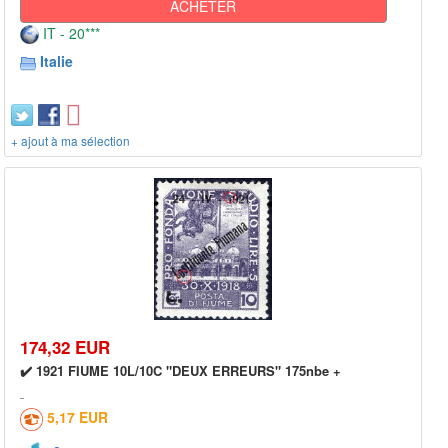
ACHETER
IT - 20***
Italie
+ ajout à ma sélection
174,32 EUR
✔️ 1921 FIUME 10L/10C "DEUX ERREURS" 175nbe +
5,17 EUR