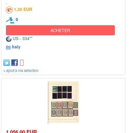
1,30 EUR
0
ACHETER
US - 334**
Italy
+ ajout à ma sélection
1 056,00 EUR