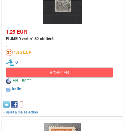
1,25 EUR
FIUME Yvert n° 80 oblitéré
1,95 EUR
0
ACHETER
FR - 59***
Italie
+ ajout à ma sélection