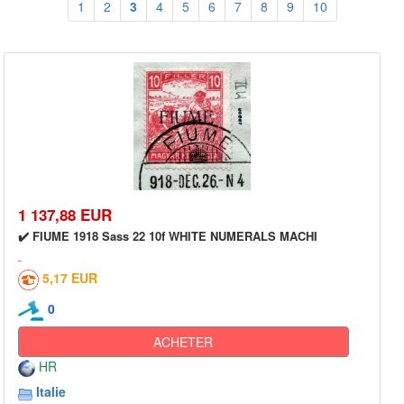
1
2
3
4
5
6
7
8
9
10
1 137,88 EUR
✔️ FIUME 1918 Sass 22 10f WHITE NUMERALS MACHI
5,17 EUR
0
ACHETER
HR
Italie