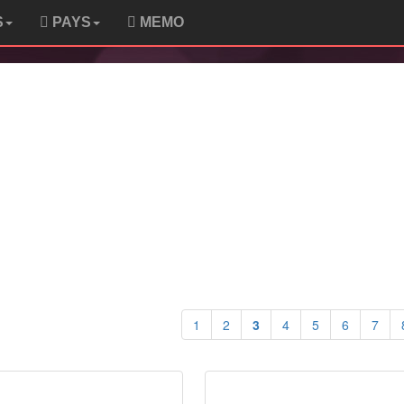
S
PAYS
MEMO
1
2
3
4
5
6
7