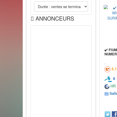
ANNONCEURS
✔️ FIU
NUMER
5,
0
HR
Itali