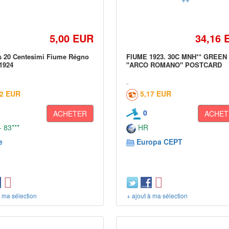
5,00 EUR
34,16 
s 20 Centesimi Fiume Régno
FIUME 1923. 30C MNH** GREEN
 1924
"ARCO ROMANO" POSTCARD
02 EUR
5,17 EUR
0
ACHETER
ACHET
 83***
HR
e
Europa CEPT
à ma sélection
+ ajout à ma sélection