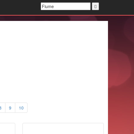
8
9
10