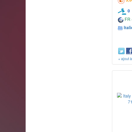
0
FR -
Itali
+ ajout 