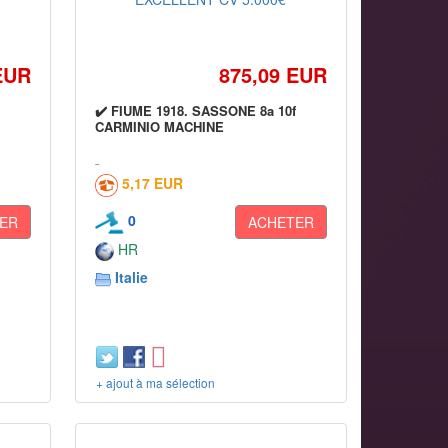
EUR
875,09 EUR
✔️ FIUME 1918. SASSONE 8a 10f
CARMINIO MACHINE
5,17 EUR
0
ER
ACHETER
HR
Italie
+ ajout à ma sélection