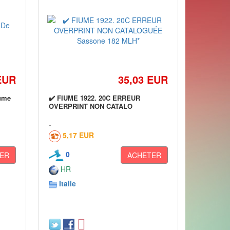
EUR
35,03 EUR
iume
✔️ FIUME 1922. 20C ERREUR
OVERPRINT NON CATALO
5,17 EUR
0
ER
ACHETER
HR
Italie