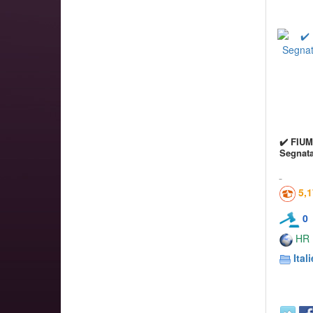
✔️ FIUM
Segnata
5,
0
HR
Itali