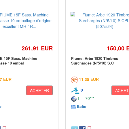
261,91 EUR
150,00 
E 15F Sass. Machine
Fiume: Arbe 1920 Timbres
sse 10 embal
Surchargés (N°5/10) S.C
17 EUR
11,35 EUR
0
ACHETER
ACHET
IT - 70***
e
Italie