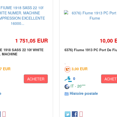
1 751,05 EUR
10,00 
ME 1918 SASS 22 10f WHITE
6376) Fiume 1913 PC Port De F
. MACHINE
17 EUR
3,00 EUR
0
ACHETER
ACHET
IT - 20***
e
Histoire postale