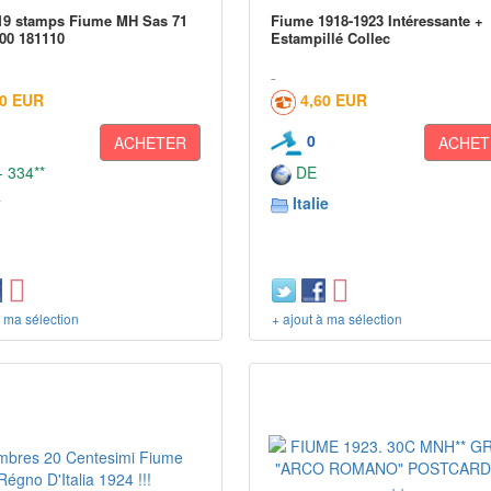
919 stamps Fiume MH Sas 71
Fiume 1918-1923 Intéressante +
00 181110
Estampillé Collec
30 EUR
4,60 EUR
0
ACHETER
ACHET
 334**
DE
y
Italie
à ma sélection
+ ajout à ma sélection