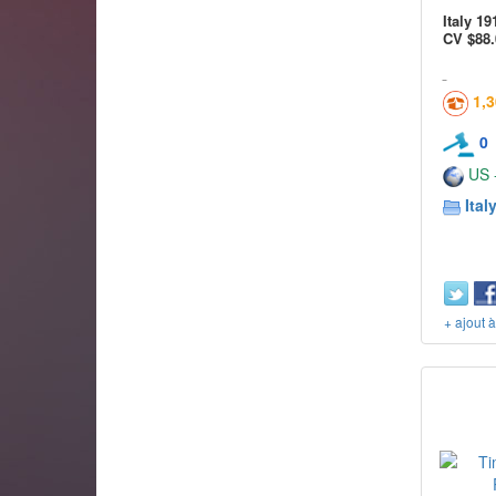
Italy 1
CV $88.
1,
0
US -
Ital
+ ajout 