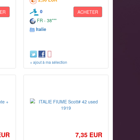
0
ER
ACHETER
FR - 38***
Italie
+ ajout à ma sélection
EUR
7,35 EUR