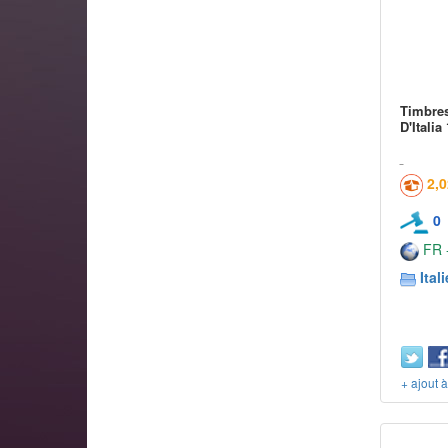
Timbre
D'Italia
2,
0
FR -
Itali
+ ajout 