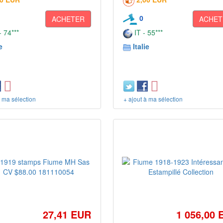
0
ACHETER
ACHET
 74***
IT - 55***
e
Italie
à ma sélection
+ ajout à ma sélection
27,41 EUR
1 056,00 