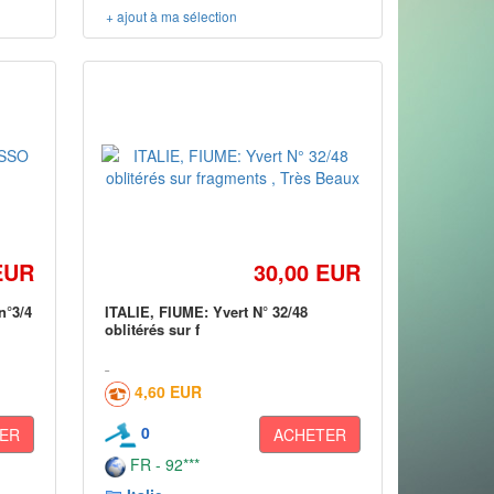
+ ajout à ma sélection
EUR
30,00 EUR
n°3/4
ITALIE, FIUME: Yvert N° 32/48
oblitérés sur f
4,60 EUR
0
ER
ACHETER
FR - 92***