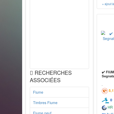
+ ajout 
RECHERCHES
✔️ FIUM
Segnata
ASSOCIÉES
5,
Fiume
0
Timbres Fiume
HR
Fiume neuf