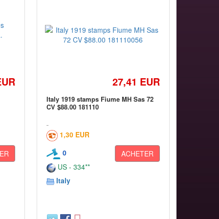
EUR
27,41 EUR
Italy 1919 stamps Fiume MH Sas 72
CV $88.00 181110
1,30 EUR
0
ER
ACHETER
US - 334**
Italy