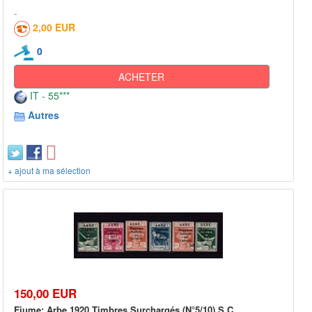
2,00 EUR
0
ACHETER
IT - 55***
Autres
+ ajout à ma sélection
150,00 EUR
Fiume: Arbe 1920 Timbres Surchargés (N°5/10) S.C