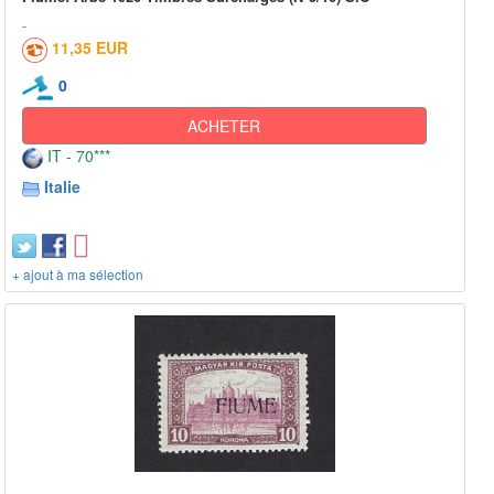
11,35 EUR
0
ACHETER
IT - 70***
Italie
+ ajout à ma sélection