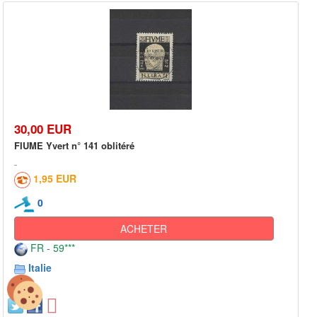
30,00 EUR
FIUME Yvert n° 141 oblitéré
1,95 EUR
0
ACHETER
FR - 59***
Italie