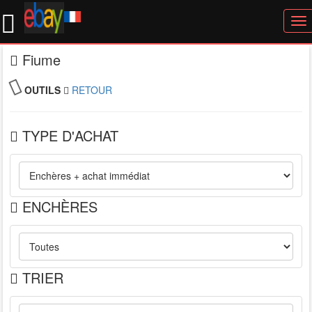
To
nav
Fiume
OUTILS
RETOUR
TYPE D'ACHAT
ENCHÈRES
TRIER