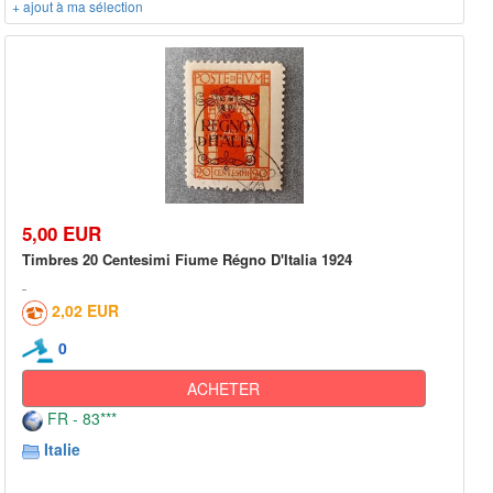
+ ajout à ma sélection
5,00 EUR
Timbres 20 Centesimi Fiume Régno D'Italia 1924
2,02 EUR
0
ACHETER
FR - 83***
Italie