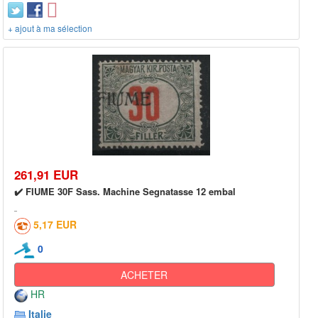
+ ajout à ma sélection
261,91 EUR
✔️ FIUME 30F Sass. Machine Segnatasse 12 embal
5,17 EUR
0
ACHETER
HR
Italie