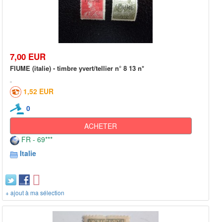
7,00 EUR
FIUME (italie) - timbre yvert/tellier n° 8 13 n*
1,52 EUR
0
ACHETER
FR - 69***
Italie
+ ajout à ma sélection