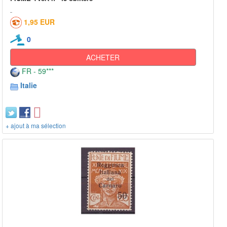
1,95 EUR
0
ACHETER
FR - 59***
Italie
+ ajout à ma sélection