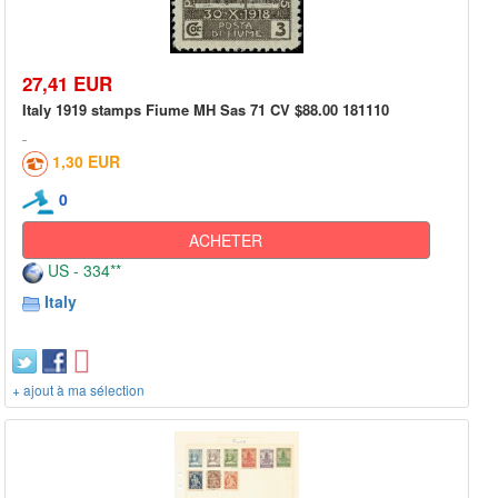
27,41 EUR
Italy 1919 stamps Fiume MH Sas 71 CV $88.00 181110
1,30 EUR
0
ACHETER
US - 334**
Italy
+ ajout à ma sélection