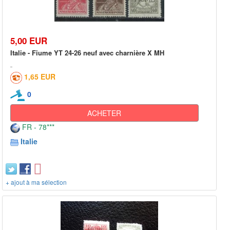
5,00 EUR
Italie - Fiume YT 24-26 neuf avec charnière X MH
1,65 EUR
0
ACHETER
FR - 78***
Italie
+ ajout à ma sélection