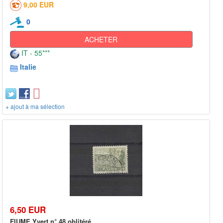
9,00 EUR
0
ACHETER
IT - 55***
Italie
+ ajout à ma sélection
6,50 EUR
FIUME Yvert n° 48 oblitéré