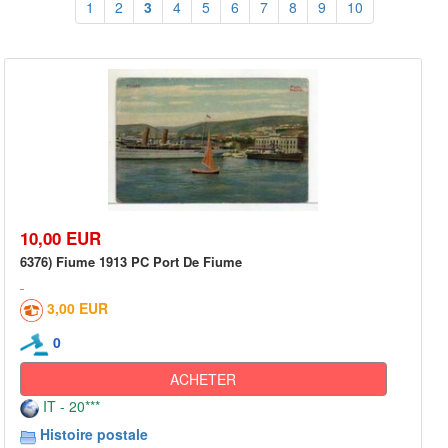
1
2
3
4
5
6
7
8
9
10
10,00 EUR
6376) Fiume 1913 PC Port De Fiume
3,00 EUR
0
ACHETER
IT - 20***
Histoire postale