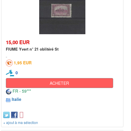
15,00 EUR
FIUME Yvert n° 21 oblitéré St
1,95 EUR
0
ACHETER
FR - 59***
Italie
+ ajout à ma sélection