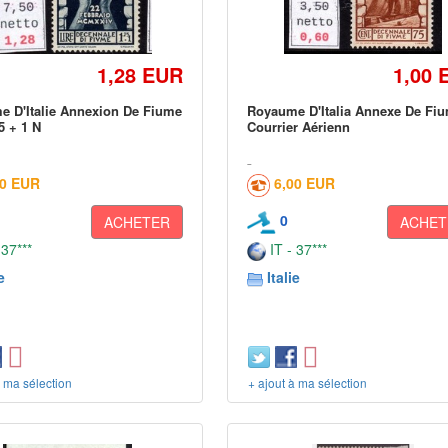
1,28 EUR
1,00 
 D'Italie Annexion De Fiume
Royaume D'Italia Annexe De Fi
5 + 1 N
Courrier Aérienn
00 EUR
6,00 EUR
0
ACHETER
ACHET
 37***
IT - 37***
e
Italie
à ma sélection
+ ajout à ma sélection