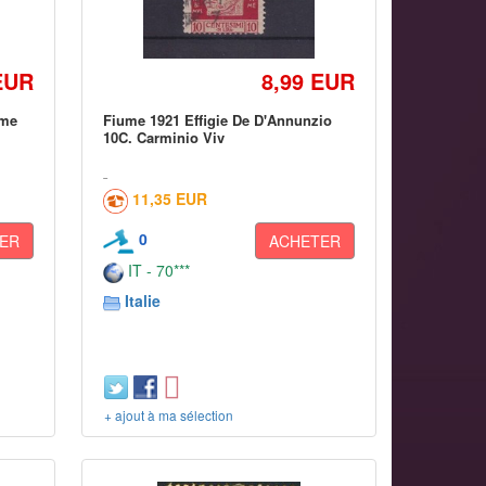
EUR
8,99 EUR
ume
Fiume 1921 Effigie De D'Annunzio
10C. Carminio Viv
11,35 EUR
0
ER
ACHETER
IT - 70***
Italie
+ ajout à ma sélection