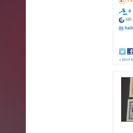
0
HR
Itali
+ ajout 