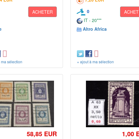
0
ACHETER
ACHET
IT - 20***
e
Altro Africa
à ma sélection
+ ajout à ma sélection
58,85 EUR
1,00 