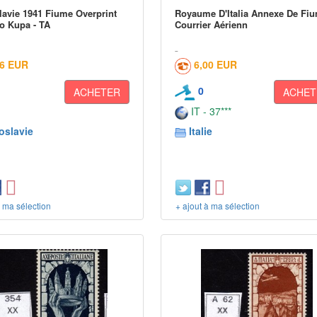
avie 1941 Fiume Overprint
Royaume D'Italia Annexe De Fi
o Kupa - TA
Courrier Aérienn
66 EUR
6,00 EUR
0
ACHETER
ACHET
IT - 37***
oslavie
Italie
à ma sélection
+ ajout à ma sélection