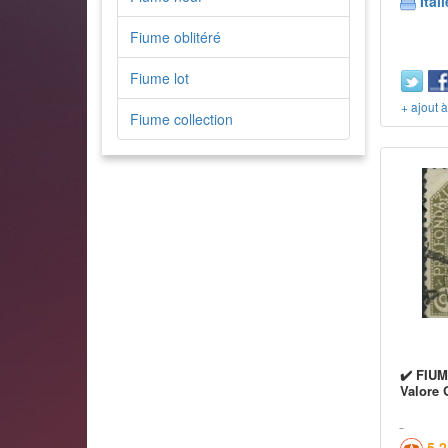
Itali
Fiume oblitéré
Fiume lot
+ ajout 
Fiume collection
✔️ FIUM
Valore 
5,