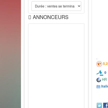
ANNONCEURS
5,
0
HR
Itali