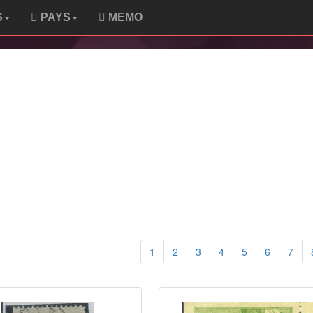
S
PAYS
MEMO
1
2
3
4
5
6
7