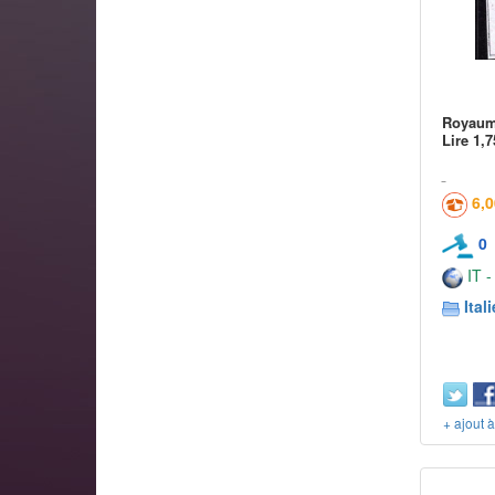
Royaume
Lire 1,7
6,
0
IT -
Itali
+ ajout 