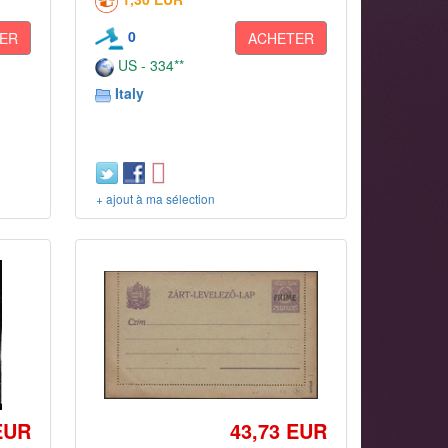
0
ER
ACHETER
US - 334**
Italy
+ ajout à ma sélection
EUR
43,73 EUR