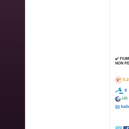
✔️ FIU
NON P
5,
0
HR
Itali