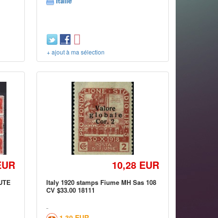
Italie
+ ajout à ma sélection
EUR
10,28 EUR
UTE
Italy 1920 stamps Fiume MH Sas 108
CV $33.00 18111
1,30 EUR