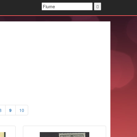
8
9
10