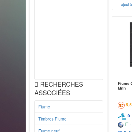
+ ajout 
RECHERCHES
Fiume C
Mnh
ASSOCIÉES
5,
Fiume
0
Timbres Fiume
IT -
Fiume neuf