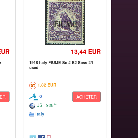
EUR
13,44 EUR
e
1918 Italy FIUME Sc # B2 Sass 2/l
used
1,82 EUR
0
ER
ACHETER
US - 928**
Italy