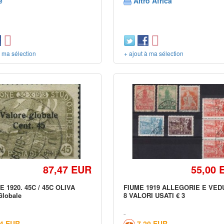
e
Altro Africa
à ma sélection
+ ajout à ma sélection
87,47 EUR
55,00 
E 1920. 45C / 45C OLIVA
FIUME 1919 ALLEGORIE E VED
Globale
8 VALORI USATI € 3
24 EUR
7,20 EUR