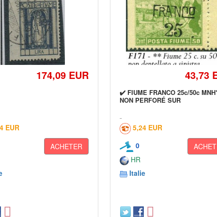
174,09 EUR
43,73 
✔️ FIUME FRANCO 25c/50c MNH
NON PERFORÉ SUR
24 EUR
5,24 EUR
0
ACHETER
ACHET
HR
e
Italie