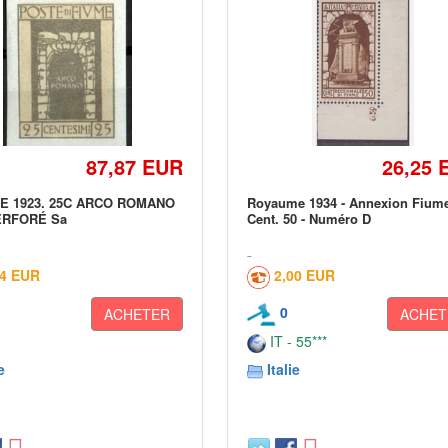
87,87 EUR
26,25 
ME 1923. 25C ARCO ROMANO
Royaume 1934 - Annexion Fium
ERFORÉ Sa
Cent. 50 - Numéro D
24 EUR
2,00 EUR
0
ACHETER
ACHET
IT - 55***
e
Italie