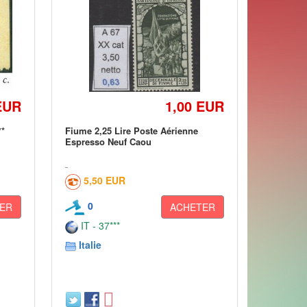
EUR
1,00 EUR
**
Fiume 2,25 Lire Poste Aérienne
Espresso Neuf Caou
5,50 EUR
0
ER
ACHETER
IT - 37***
Italie