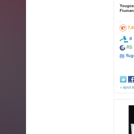
Yougosl
Fiuman
7,
0
RS
Yug
+ ajout 