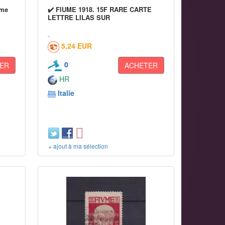
ume
✔️ FIUME 1918. 15F RARE CARTE
LETTRE LILAS SUR
5,24 EUR
0
ER
ACHETER
HR
Italie
+ ajout à ma sélection