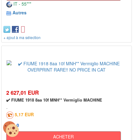
IT - 55***
Autres
+ ajout à ma sélection
2 627,01 EUR
✔️ FIUME 1918 8aa 10f MNH** Vermiglio MACHINE
5,17 EUR
0
ACHETER