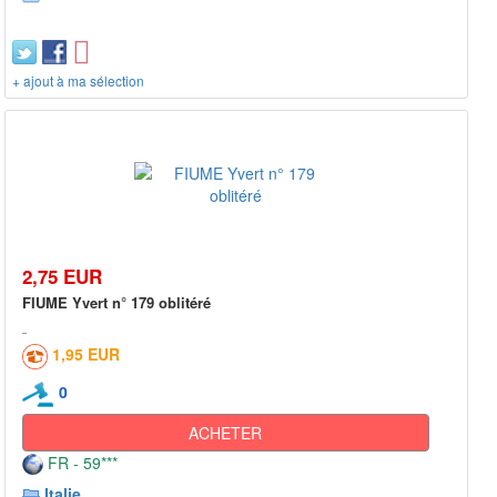
+ ajout à ma sélection
2,75 EUR
FIUME Yvert n° 179 oblitéré
1,95 EUR
0
ACHETER
FR - 59***
Italie