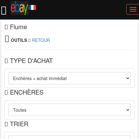
To
nav
Fiume
OUTILS
RETOUR
TYPE D'ACHAT
ENCHÈRES
TRIER