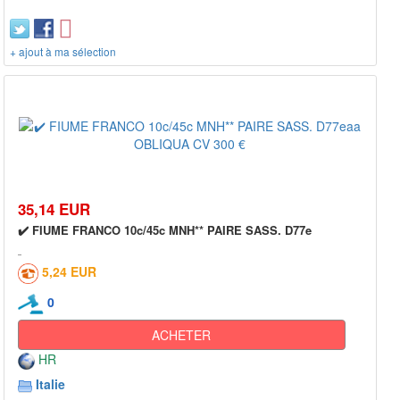
+ ajout à ma sélection
35,14 EUR
✔️ FIUME FRANCO 10c/45c MNH** PAIRE SASS. D77e
5,24 EUR
0
ACHETER
HR
Italie