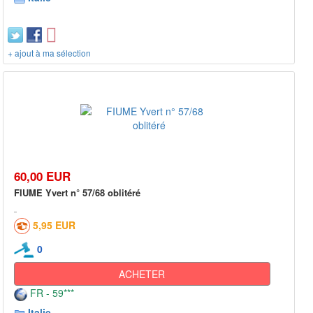
+ ajout à ma sélection
60,00 EUR
FIUME Yvert n° 57/68 oblitéré
5,95 EUR
0
ACHETER
FR - 59***
Italie