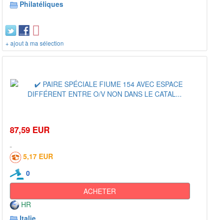
Philatéliques
+ ajout à ma sélection
87,59 EUR
5,17 EUR
0
ACHETER
HR
Italie