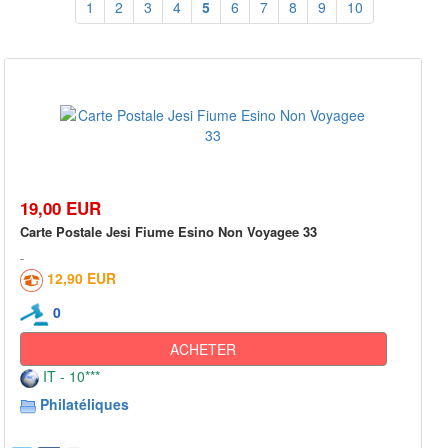
1
2
3
4
5
6
7
8
9
10
19,00 EUR
Carte Postale Jesi Fiume Esino Non Voyagee 33
12,90 EUR
0
ACHETER
IT - 10***
Philatéliques