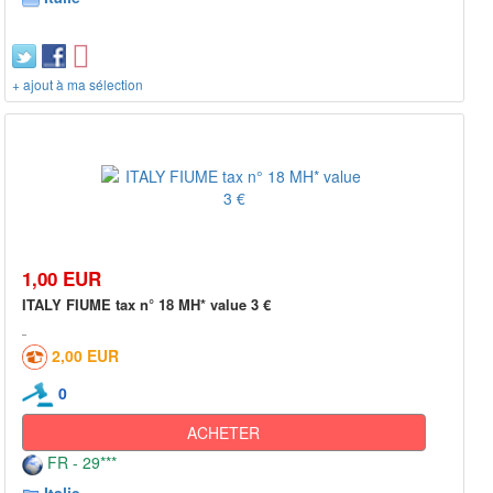
+ ajout à ma sélection
1,00 EUR
ITALY FIUME tax n° 18 MH* value 3 €
2,00 EUR
0
ACHETER
FR - 29***