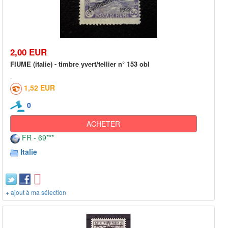
2,00 EUR
FIUME (italie) - timbre yvert/tellier n° 153 obl
1,52 EUR
0
ACHETER
FR - 69***
Italie
+ ajout à ma sélection