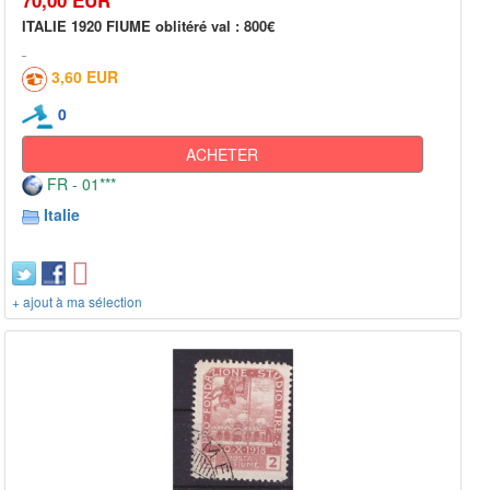
ITALIE 1920 FIUME oblitéré val : 800€
3,60 EUR
0
ACHETER
FR - 01***
Italie
+ ajout à ma sélection