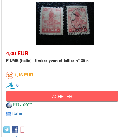
4,00 EUR
FIUME (italie) - timbre yvert et tellier n° 35 n
1,16 EUR
0
ACHETER
FR - 69***
Italie