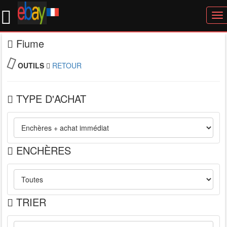
To
nav
Fiume
OUTILS
RETOUR
TYPE D'ACHAT
ENCHÈRES
TRIER