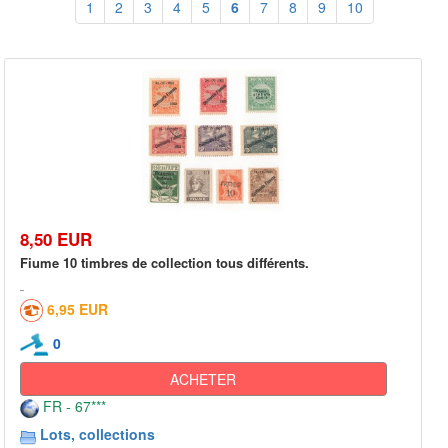
1
2
3
4
5
6
7
8
9
10
8,50 EUR
Fiume 10 timbres de collection tous différents.
6,95 EUR
0
ACHETER
FR - 67***
Lots, collections