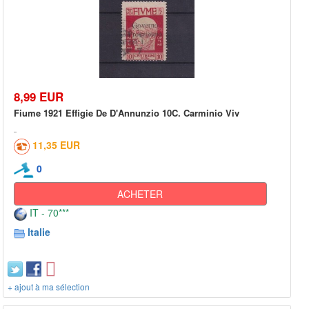
8,99 EUR
Fiume 1921 Effigie De D'Annunzio 10C. Carminio Viv
11,35 EUR
0
ACHETER
IT - 70***
Italie
+ ajout à ma sélection