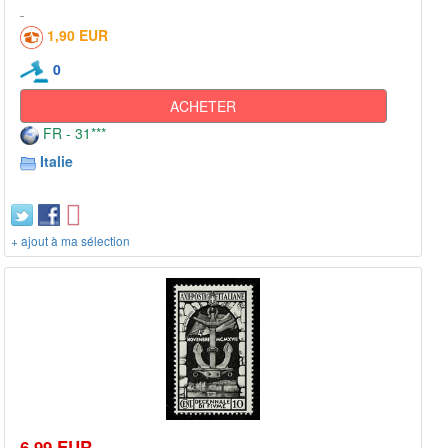
1,90 EUR
0
ACHETER
FR - 31***
Italie
+ ajout à ma sélection
6,99 EUR