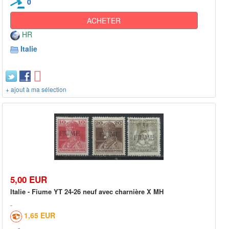
0
ACHETER
HR
Italie
+ ajout à ma sélection
5,00 EUR
Italie - Fiume YT 24-26 neuf avec charnière X MH
1,65 EUR