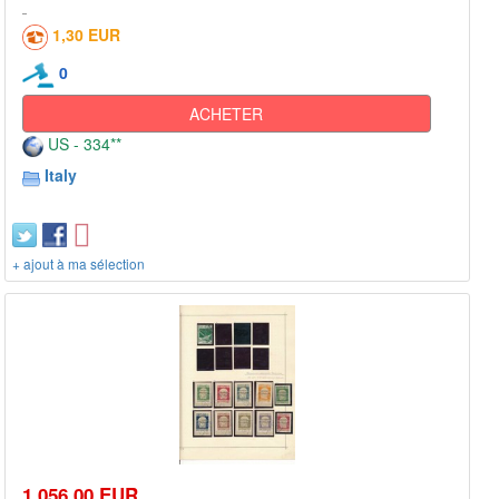
1,30 EUR
0
ACHETER
US - 334**
Italy
+ ajout à ma sélection
1 056,00 EUR