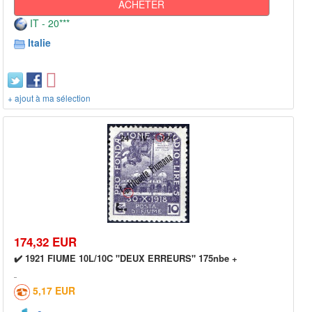
ACHETER
IT - 20***
Italie
+ ajout à ma sélection
174,32 EUR
✔️ 1921 FIUME 10L/10C "DEUX ERREURS" 175nbe +
5,17 EUR