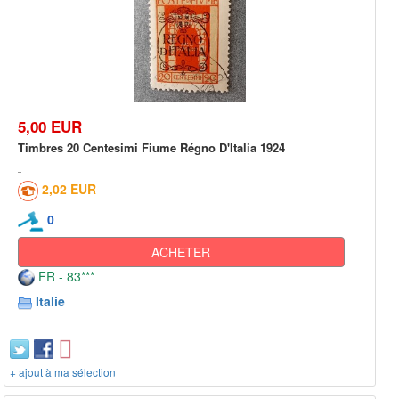
5,00 EUR
Timbres 20 Centesimi Fiume Régno D'Italia 1924
2,02 EUR
0
ACHETER
FR - 83***
Italie
+ ajout à ma sélection