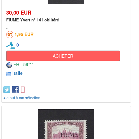
30,00 EUR
FIUME Yvert n° 141 oblitéré
1,95 EUR
0
ACHETER
FR - 59***
Italie
+ ajout à ma sélection