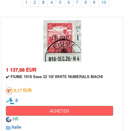
1
2
3
4
5
6
7
8
9
10
1 137,88 EUR
✔️ FIUME 1918 Sass 22 10f WHITE NUMERALS MACHI
5,17 EUR
0
ACHETER
HR
Italie