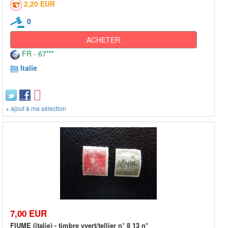
2,20 EUR
0
ACHETER
FR - 67***
Italie
+ ajout à ma sélection
7,00 EUR
FIUME (italie) - timbre yvert/tellier n° 8 13 n*