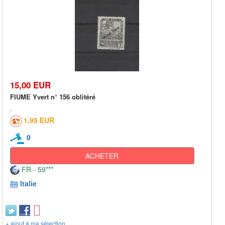
15,00 EUR
FIUME Yvert n° 156 oblitéré
1,95 EUR
0
ACHETER
FR - 59***
Italie
+ ajout à ma sélection