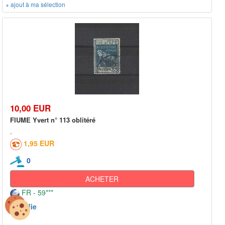
+ ajout à ma sélection
10,00 EUR
FIUME Yvert n° 113 oblitéré
1,95 EUR
0
ACHETER
FR - 59***
Italie