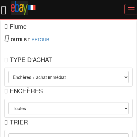
To
nav
Fiume
OUTILS
RETOUR
TYPE D'ACHAT
ENCHÈRES
TRIER