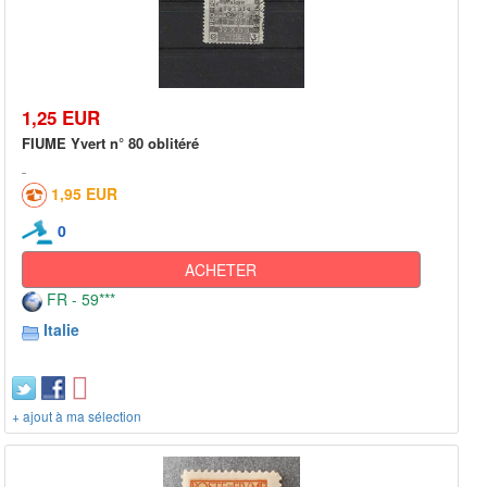
1,25 EUR
FIUME Yvert n° 80 oblitéré
1,95 EUR
0
ACHETER
FR - 59***
Italie
+ ajout à ma sélection