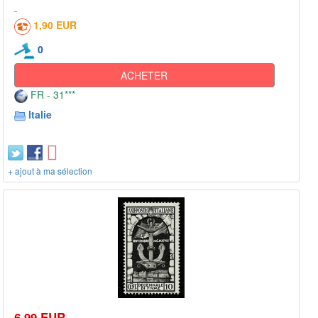
1,90 EUR
0
ACHETER
FR - 31***
Italie
+ ajout à ma sélection
6,99 EUR