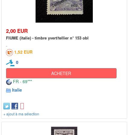
2,00 EUR
FIUME (italie) - timbre yvert/tellier n° 153 obl
1,52 EUR
0
ACHETER
FR - 69***
Italie
+ ajout à ma sélection