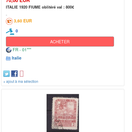
ITALIE 1920 FIUME oblitéré val : 800€
3,60 EUR
0
ACHETER
FR - 01***
Italie
+ ajout à ma sélection