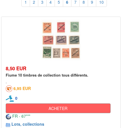
1
2
3
4
5
6
7
8
9
10
8,50 EUR
Fiume 10 timbres de collection tous différents.
6,95 EUR
0
ACHETER
FR - 67***
Lots, collections