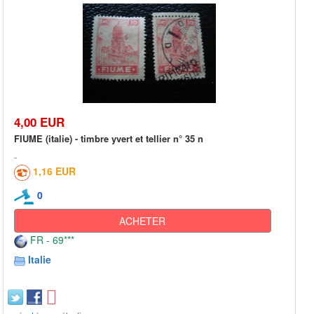
4,00 EUR
FIUME (italie) - timbre yvert et tellier n° 35 n
1,16 EUR
0
ACHETER
FR - 69***
Italie