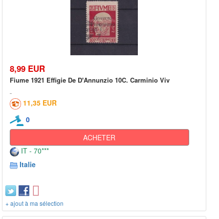
8,99 EUR
Fiume 1921 Effigie De D'Annunzio 10C. Carminio Viv
11,35 EUR
0
ACHETER
IT - 70***
Italie
+ ajout à ma sélection