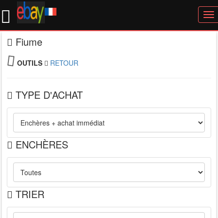
To
nav
Fiume
OUTILS
RETOUR
TYPE D'ACHAT
ENCHÈRES
TRIER