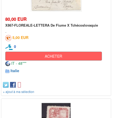
80,00 EUR
X867-FLOREALE-LETTERA De Fiume X Tchécoslovaquie
5,00 EUR
0
ACHETER
IT - 48***
Italie
+ ajout à ma sélection