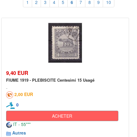
1
2
3
4
5
6
7
8
9
10
9,40 EUR
FIUME 1919 - PLEBISCITE Centesimi 15 Usagé
2,00 EUR
0
ACHETER
IT - 55***
Autres