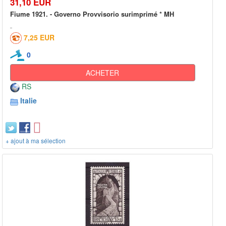
31,10 EUR
Fiume 1921. - Governo Provvisorio surimprimé * MH
7,25 EUR
0
ACHETER
RS
Italie
+ ajout à ma sélection