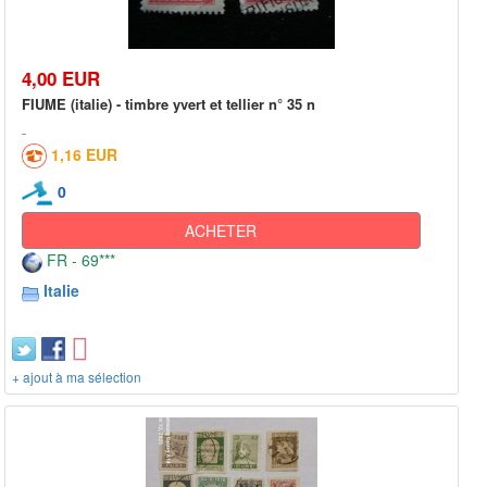
4,00 EUR
FIUME (italie) - timbre yvert et tellier n° 35 n
1,16 EUR
0
ACHETER
FR - 69***
Italie
+ ajout à ma sélection