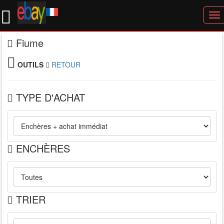
To
nav
Fiume
OUTILS
RETOUR
TYPE D'ACHAT
ENCHÈRES
TRIER