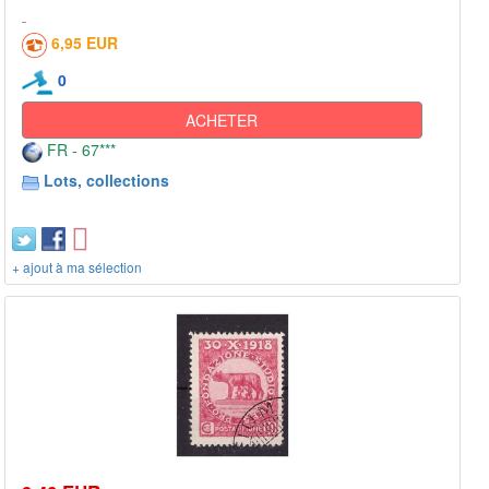
6,95 EUR
0
ACHETER
FR - 67***
Lots, collections
+ ajout à ma sélection