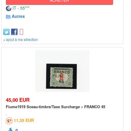
IT - 55***
Autres
+ ajout à ma sélection
45,00 EUR
Fiume1919 Sceau-timbre/Taxe Surcharge « FRANCO 45
11,35 EUR
0