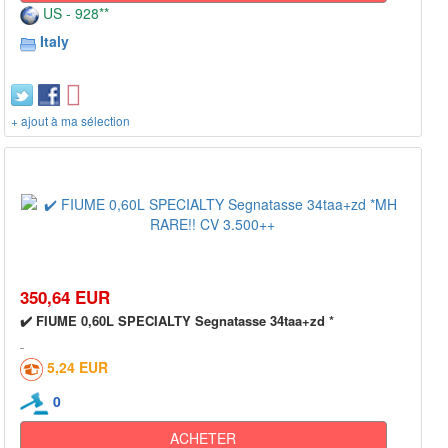
US - 928**
Italy
+ ajout à ma sélection
350,64 EUR
✔️ FIUME 0,60L SPECIALTY Segnatasse 34taa+zd *
5,24 EUR
0
ACHETER