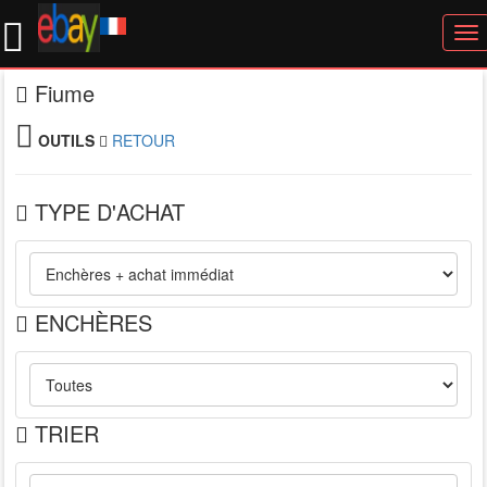
To
nav
Fiume
OUTILS
RETOUR
TYPE D'ACHAT
ENCHÈRES
TRIER