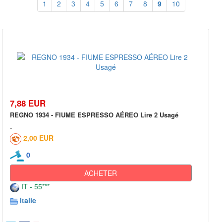
1
2
3
4
5
6
7
8
9
10
7,88 EUR
REGNO 1934 - FIUME ESPRESSO AÉREO Lire 2 Usagé
2,00 EUR
0
ACHETER
IT - 55***
Italie