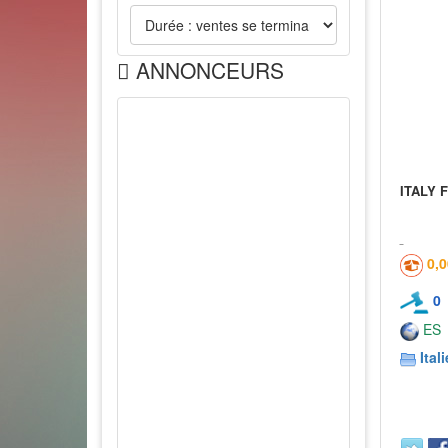
ANNONCEURS
ITALY 
0,
0
ES
Itali