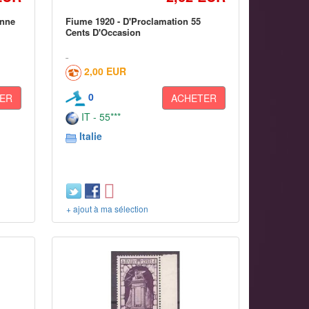
enne
Fiume 1920 - D'Proclamation 55
Cents D'Occasion
2,00 EUR
0
ER
ACHETER
IT - 55***
Italie
+ ajout à ma sélection