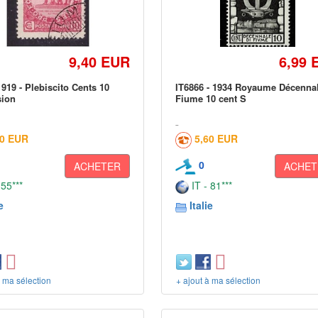
9,40 EUR
6,99 
919 - Plebiscito Cents 10
IT6866 - 1934 Royaume Décenna
sion
Fiume 10 cent S
00 EUR
5,60 EUR
0
ACHETER
ACHET
 55***
IT - 81***
e
Italie
à ma sélection
+ ajout à ma sélection