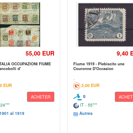
55,00 EUR
9,40 
ITALIA OCCUPAZIONI FIUME
Fiume 1919 - Plebiscito une
ancobolli d'
Couronne D'Occasion
00 EUR
2,00 EUR
0
ACHETER
ACHET
 24***
IT - 55***
1901 al 1919
Autres