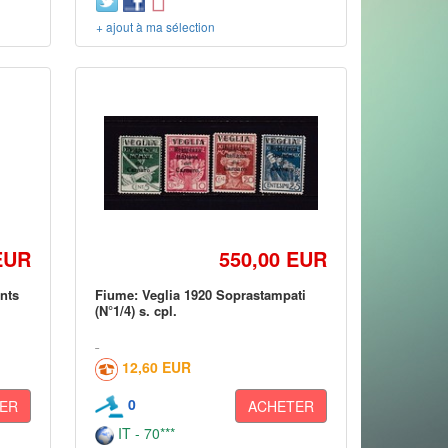
+ ajout à ma sélection
EUR
550,00 EUR
nts
Fiume: Veglia 1920 Soprastampati
(N°1/4) s. cpl.
12,60 EUR
0
ER
ACHETER
IT - 70***