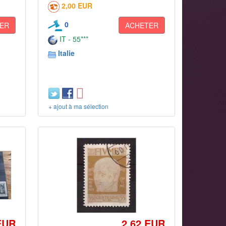
2,00 EUR
0
ER
ACHETER
IT - 55***
Italie
+ ajout à ma sélection
EUR
2,62 EUR