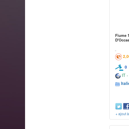
Fiume 1
D'Occa
2,
0
IT -
Itali
+ ajout 