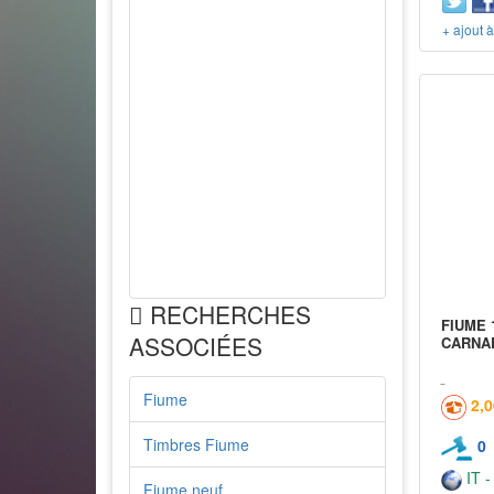
+ ajout 
RECHERCHES
FIUME 
ASSOCIÉES
CARNAR
Fiume
2,
Timbres Fiume
0
IT -
Fiume neuf