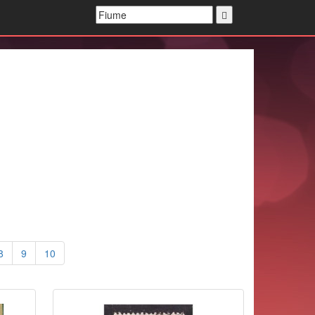
8
9
10