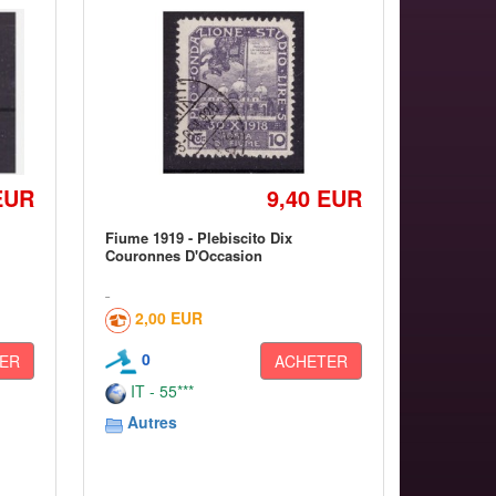
EUR
9,40 EUR
Fiume 1919 - Plebiscito Dix
Couronnes D'Occasion
2,00 EUR
0
ER
ACHETER
IT - 55***
Autres