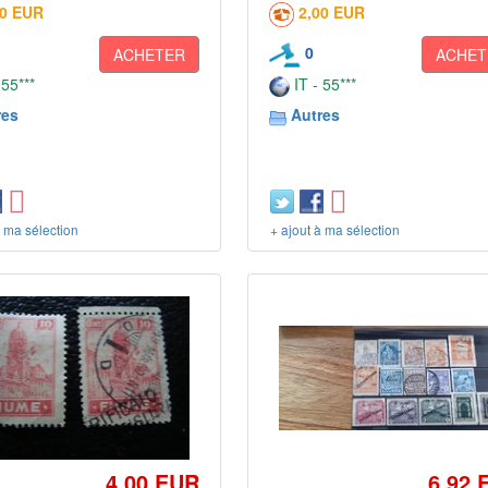
00 EUR
2,00 EUR
0
ACHETER
ACHET
 55***
IT - 55***
res
Autres
à ma sélection
+ ajout à ma sélection
4,00 EUR
6,92 