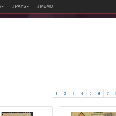
S
PAYS
MEMO
1
2
3
4
5
6
7