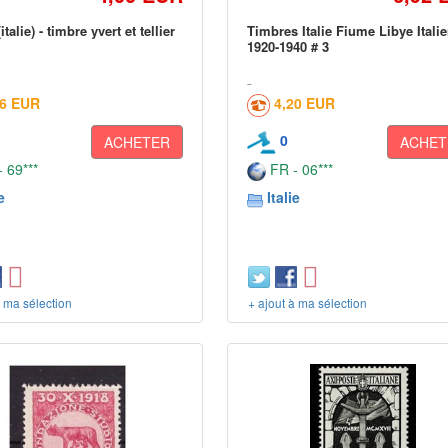
talie) - timbre yvert et tellier
Timbres Italie Fiume Libye Itali
1920-1940 # 3
16 EUR
4,20 EUR
0
ACHETER
ACHET
 69***
FR - 06***
e
Italie
à ma sélection
+ ajout à ma sélection