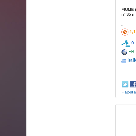
FIUME (i
n° 35 n
1,
0
FR -
Itali
+ ajout 