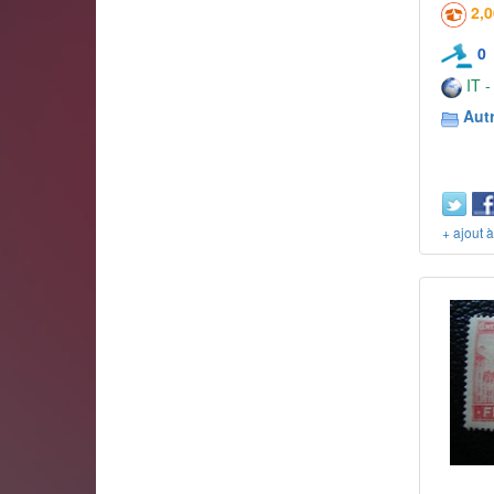
2,
0
IT -
Aut
+ ajout 