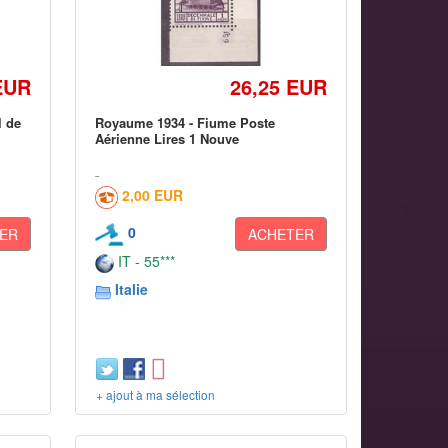
EUR
26,25 EUR
l de
Royaume 1934 - Fiume Poste
Aérienne Lires 1 Nouve
2,00 EUR
0
ER
ACHETER
IT - 55***
Italie
+ ajout à ma sélection