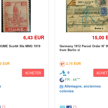
6,43 EUR
15,00 
FIUME Scott# 30a MNG 1919
Germany 1912 Parcel Order N° 9
from Berlin vi
00 EUR
2,75 EUR
0
ACHETER
ACHET
FR - 44***
e
Allemagne, anciennes
colonies