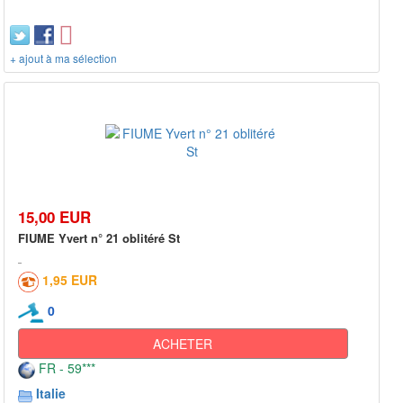
+ ajout à ma sélection
15,00 EUR
FIUME Yvert n° 21 oblitéré St
1,95 EUR
0
ACHETER
FR - 59***
Italie