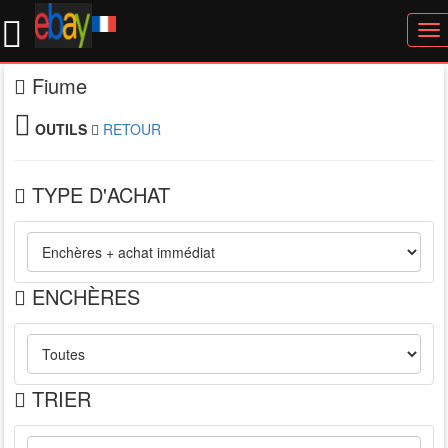
To
nav
Fiume
OUTILS
RETOUR
TYPE D'ACHAT
ENCHÈRES
TRIER