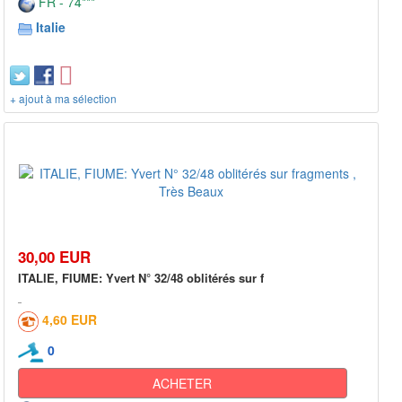
FR - 74***
Italie
+ ajout à ma sélection
30,00 EUR
ITALIE, FIUME: Yvert N° 32/48 oblitérés sur f
4,60 EUR
0
ACHETER