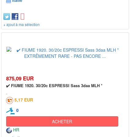
Italie
+ ajout à ma sélection
875,09 EUR
✔️ FIUME 1920. 30/20c ESPRESSI Sass 3daa MLH *
5,17 EUR
0
ACHETER
HR