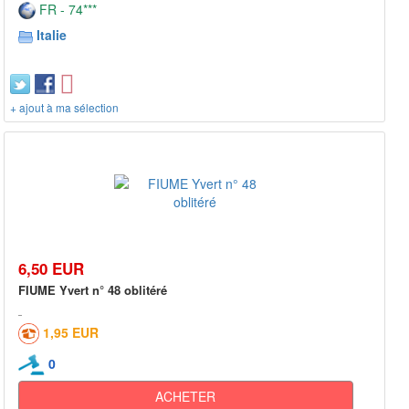
FR - 74***
Italie
+ ajout à ma sélection
6,50 EUR
FIUME Yvert n° 48 oblitéré
1,95 EUR
0
ACHETER