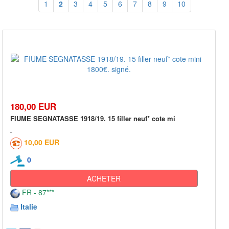
1
2
3
4
5
6
7
8
9
10
180,00 EUR
FIUME SEGNATASSE 1918/19. 15 filler neuf* cote mi
10,00 EUR
0
ACHETER
FR - 87***
Italie