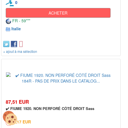
0
ACHETER
FR - 59***
Italie
+ ajout à ma sélection
87,51 EUR
✔️ FIUME 1920. NON PERFORÉ CÔTÉ DROIT Sass
5,17 EUR