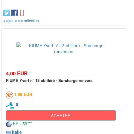
+ ajout à ma sélection
4,00 EUR
FIUME Yvert n° 13 oblitéré - Surcharge renvers
1,95 EUR
0
ACHETER
FR - 59***
Italie