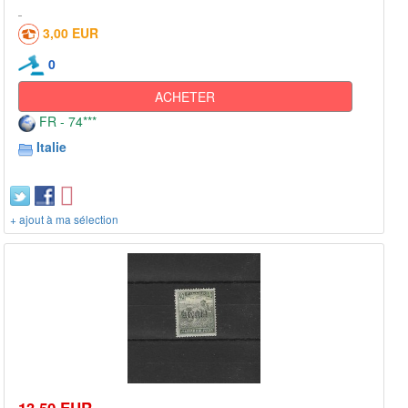
3,00 EUR
0
ACHETER
FR - 74***
Italie
+ ajout à ma sélection
13,50 EUR