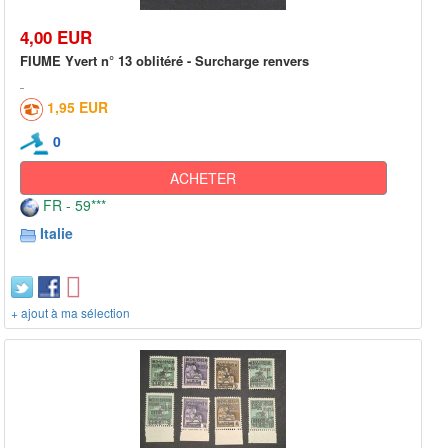
4,00 EUR
FIUME Yvert n° 13 oblitéré - Surcharge renvers
1,95 EUR
0
ACHETER
FR - 59***
Italie
+ ajout à ma sélection