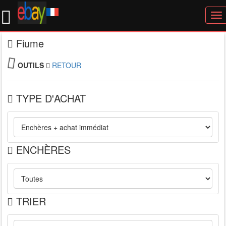
To
nav
Fiume
OUTILS
RETOUR
TYPE D'ACHAT
ENCHÈRES
TRIER