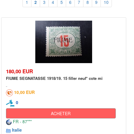
1
2
3
4
5
6
7
8
9
10
180,00 EUR
FIUME SEGNATASSE 1918/19. 15 filler neuf* cote mi
10,00 EUR
0
ACHETER
FR - 87***
Italie