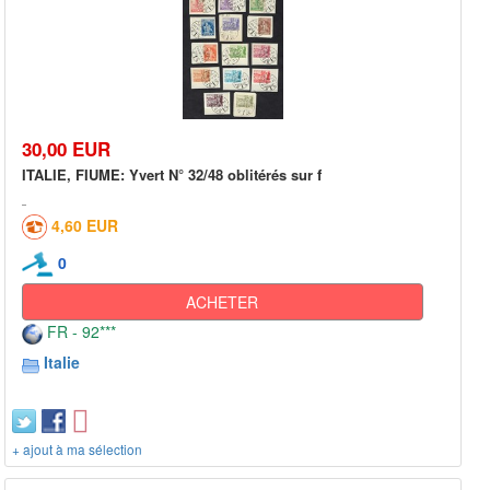
30,00 EUR
ITALIE, FIUME: Yvert N° 32/48 oblitérés sur f
4,60 EUR
0
ACHETER
FR - 92***
Italie
+ ajout à ma sélection