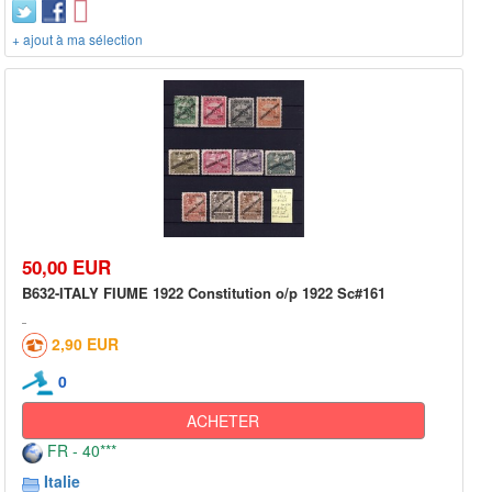
+ ajout à ma sélection
50,00 EUR
B632-ITALY FIUME 1922 Constitution o/p 1922 Sc#161
2,90 EUR
0
ACHETER
FR - 40***
Italie