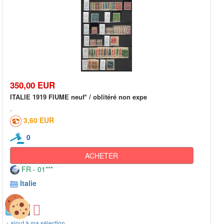
350,00 EUR
ITALIE 1919 FIUME neuf* / oblitéré non expe
3,60 EUR
0
ACHETER
FR - 01***
Italie
+ ajout à ma sélection