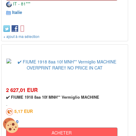
IT - 81***
Italie
+ ajout à ma sélection
2 627,01 EUR
✔️ FIUME 1918 8aa 10f MNH** Vermiglio MACHINE
5,17 EUR
0
ACHETER