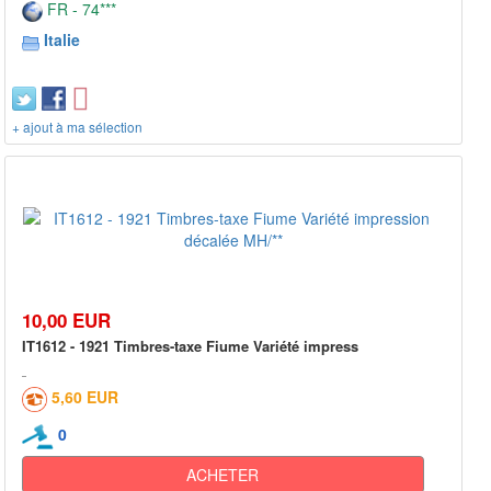
FR - 74***
Italie
+ ajout à ma sélection
10,00 EUR
IT1612 - 1921 Timbres-taxe Fiume Variété impress
5,60 EUR
0
ACHETER