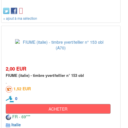
+ ajout à ma sélection
2,00 EUR
FIUME (italie) - timbre yvert/tellier n° 153 obl
1,52 EUR
0
ACHETER
FR - 69***
Italie