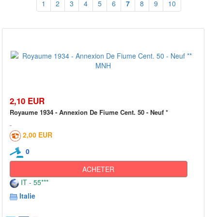
1
2
3
4
5
6
7
8
9
10
2,10 EUR
Royaume 1934 - Annexion De Fiume Cent. 50 - Neuf *
2,00 EUR
0
ACHETER
IT - 55***
Italie