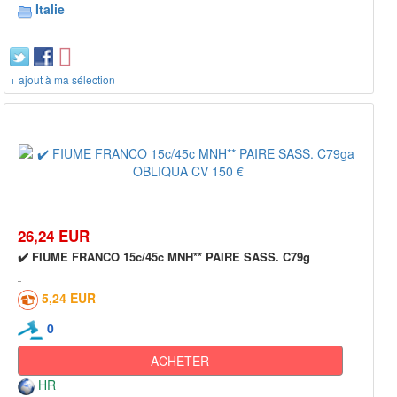
Italie
+ ajout à ma sélection
26,24 EUR
✔️ FIUME FRANCO 15c/45c MNH** PAIRE SASS. C79g
5,24 EUR
0
ACHETER
HR