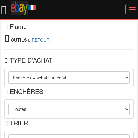
To
nav
Fiume
OUTILS
RETOUR
TYPE D'ACHAT
ENCHÈRES
TRIER