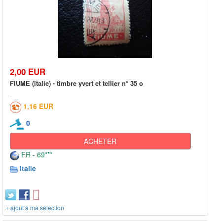
2,00 EUR
FIUME (italie) - timbre yvert et tellier n° 35 o
1,16 EUR
0
ACHETER
FR - 69***
Italie
+ ajout à ma sélection