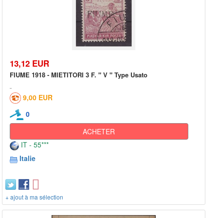
13,12 EUR
FIUME 1918 - MIETITORI 3 F. " V " Type Usato
9,00 EUR
0
ACHETER
IT - 55***
Italie
+ ajout à ma sélection