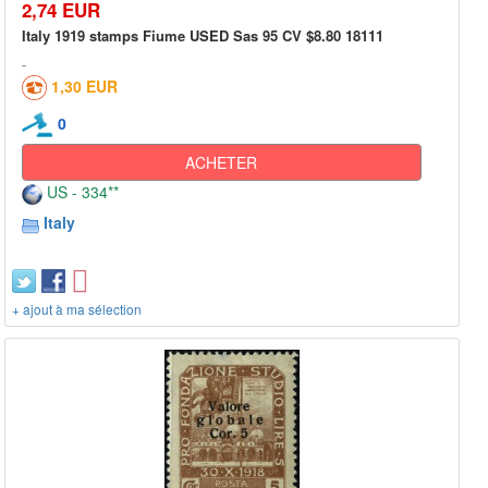
2,74 EUR
Italy 1919 stamps Fiume USED Sas 95 CV $8.80 18111
1,30 EUR
0
ACHETER
US - 334**
Italy
+ ajout à ma sélection