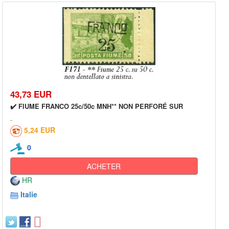
43,73 EUR
✔️ FIUME FRANCO 25c/50c MNH** NON PERFORÉ SUR
5,24 EUR
0
ACHETER
HR
Italie