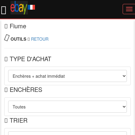
To
nav
Fiume
OUTILS
RETOUR
TYPE D'ACHAT
ENCHÈRES
TRIER