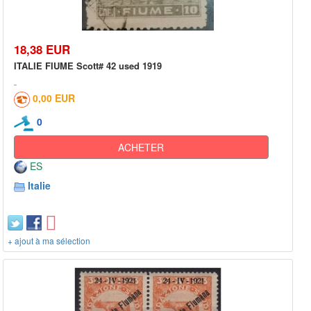
18,38 EUR
ITALIE FIUME Scott# 42 used 1919
0,00 EUR
0
ACHETER
ES
Italie
+ ajout à ma sélection