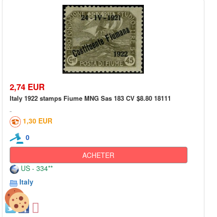
2,74 EUR
Italy 1922 stamps Fiume MNG Sas 183 CV $8.80 18111
1,30 EUR
0
ACHETER
US - 334**
Italy