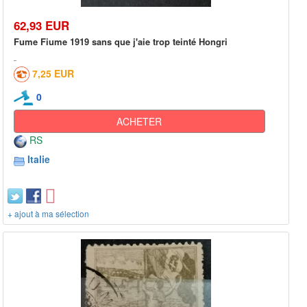
62,93 EUR
Fume Fiume 1919 sans que j'aie trop teinté Hongri
7,25 EUR
0
ACHETER
RS
Italie
+ ajout à ma sélection