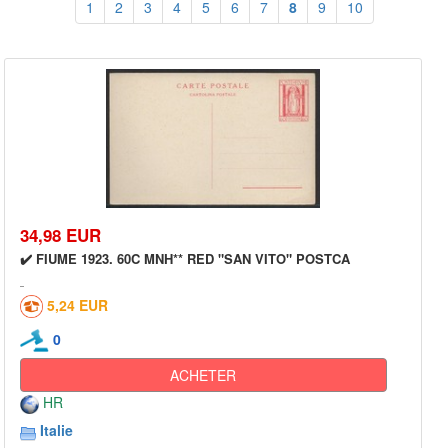
1
2
3
4
5
6
7
8
9
10
34,98 EUR
✔️ FIUME 1923. 60C MNH** RED "SAN VITO" POSTCA
5,24 EUR
0
ACHETER
HR
Italie