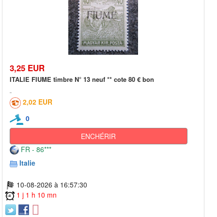
3,25 EUR
ITALIE FIUME timbre N° 13 neuf ** cote 80 € bon
2,02 EUR
0
ENCHÉRIR
FR - 86***
Italie
10-08-2026 à 16:57:30
1 j 1 h 10 mn