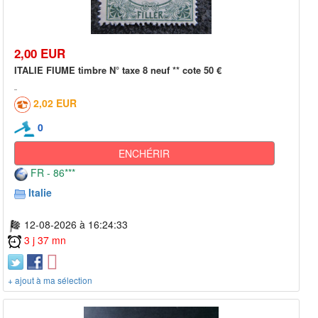
2,00 EUR
ITALIE FIUME timbre N° taxe 8 neuf ** cote 50 €
2,02 EUR
0
ENCHÉRIR
FR - 86***
Italie
12-08-2026 à 16:24:33
3 j 37 mn
+ ajout à ma sélection