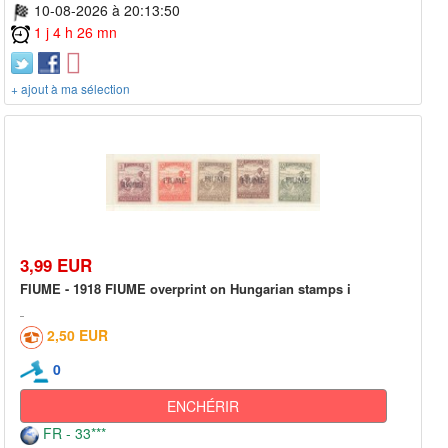
10-08-2026 à 20:13:50
1 j 4 h 26 mn
+ ajout à ma sélection
3,99 EUR
FIUME - 1918 FIUME overprint on Hungarian stamps i
2,50 EUR
0
ENCHÉRIR
FR - 33***