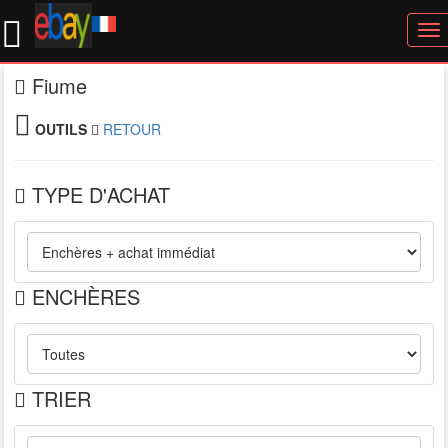
To
nav
Fiume
OUTILS
RETOUR
TYPE D'ACHAT
ENCHÈRES
TRIER