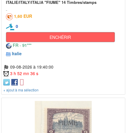
ITALIE/ITALY/ITALIA "FIUME" 14 Timbres/stamps
1,60 EUR
0
ENCHÉRIR
FR - 91***
Italie
09-08-2026 à 19:40:00
3 h 52 mn 36 s
+ ajout à ma sélection