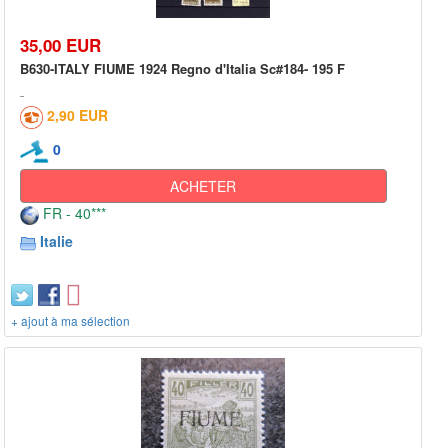
35,00 EUR
B630-ITALY FIUME 1924 Regno d'Italia Sc#184- 195 F
2,90 EUR
0
ACHETER
FR - 40***
Italie
+ ajout à ma sélection