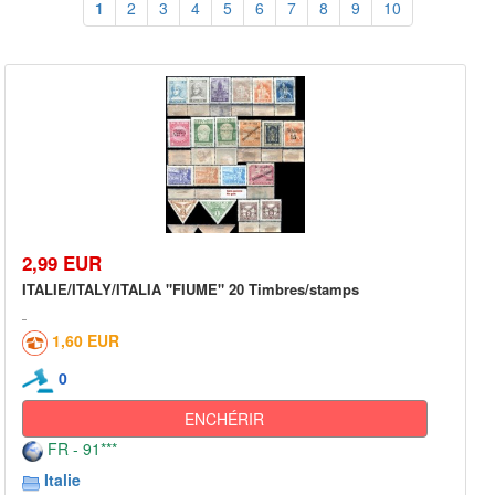
1
2
3
4
5
6
7
8
9
10
2,99 EUR
ITALIE/ITALY/ITALIA "FIUME" 20 Timbres/stamps
1,60 EUR
0
ENCHÉRIR
FR - 91***
Italie