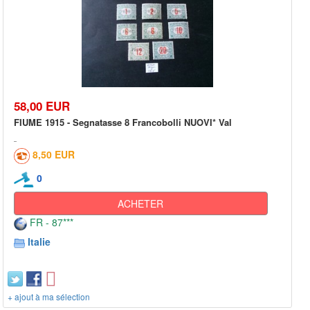
58,00 EUR
FIUME 1915 - Segnatasse 8 Francobolli NUOVI* Val
8,50 EUR
0
ACHETER
FR - 87***
Italie
+ ajout à ma sélection