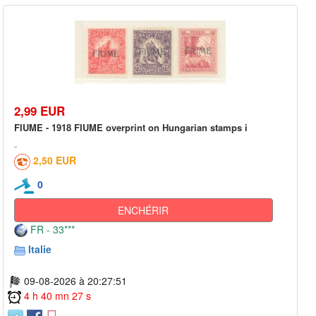
2,99 EUR
FIUME - 1918 FIUME overprint on Hungarian stamps i
2,50 EUR
0
ENCHÉRIR
FR - 33***
Italie
09-08-2026 à 20:27:51
4 h 40 mn 27 s