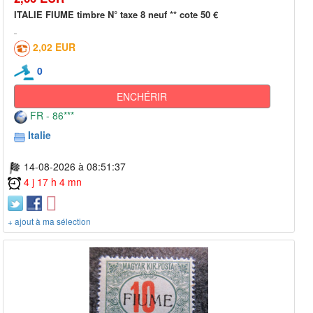
ITALIE FIUME timbre N° taxe 8 neuf ** cote 50 €
2,02 EUR
0
ENCHÉRIR
FR - 86***
Italie
14-08-2026 à 08:51:37
4 j 17 h 4 mn
+ ajout à ma sélection