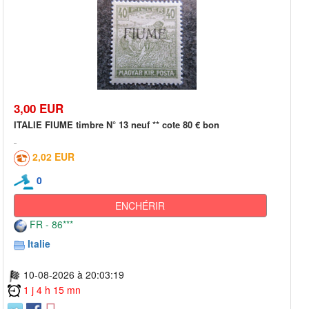
3,00 EUR
ITALIE FIUME timbre N° 13 neuf ** cote 80 € bon
2,02 EUR
0
ENCHÉRIR
FR - 86***
Italie
10-08-2026 à 20:03:19
1 j 4 h 15 mn