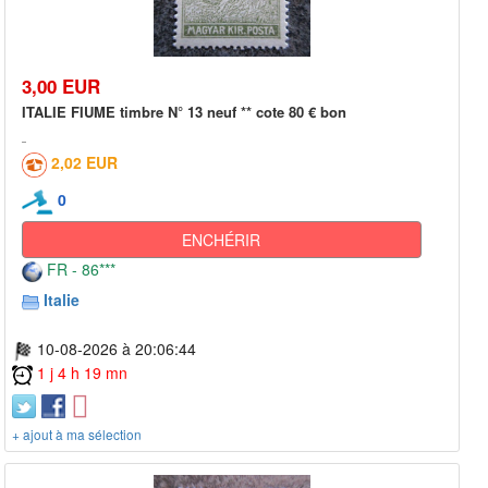
3,00 EUR
ITALIE FIUME timbre N° 13 neuf ** cote 80 € bon
2,02 EUR
0
ENCHÉRIR
FR - 86***
Italie
10-08-2026 à 20:06:44
1 j 4 h 19 mn
+ ajout à ma sélection