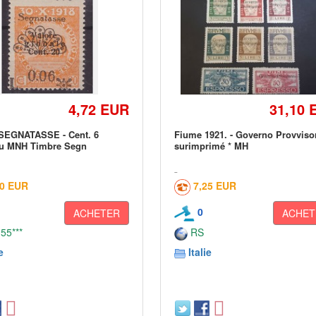
4,72 EUR
31,10 
SEGNATASSE - Cent. 6
Fiume 1921. - Governo Provviso
u MNH Timbre Segn
surimprimé * MH
00 EUR
7,25 EUR
0
ACHETER
ACHET
 55***
RS
e
Italie