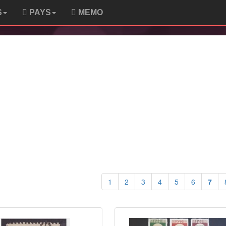
S
PAYS
MEMO
1
2
3
4
5
6
7