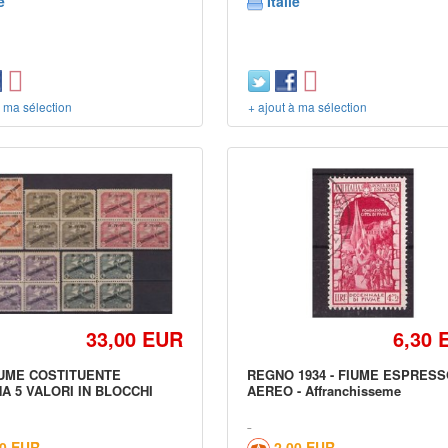
e
Italie
à ma sélection
+ ajout à ma sélection
33,00 EUR
6,30 
IUME COSTITUENTE
REGNO 1934 - FIUME ESPRES
A 5 VALORI IN BLOCCHI
AEREO - Affranchisseme
00 EUR
2,00 EUR