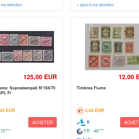
à ma sélection
+ ajout à ma sélection
125,00 EUR
12,00 
ume: Soprastampati N°164/75
Timbres Fiume
SPL Fi
,35 EUR
2,00 EUR
0
ACHETER
ACHET
 70***
FR - 46***