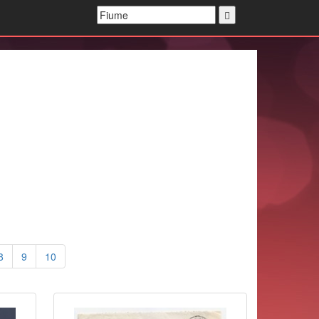
8
9
10