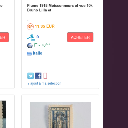
ro
Fiume 1918 Moissonneurs et vue 10k
Bruno Lilla et
11,35 EUR
0
ER
ACHETER
IT - 70***
Italie
+ ajout à ma sélection