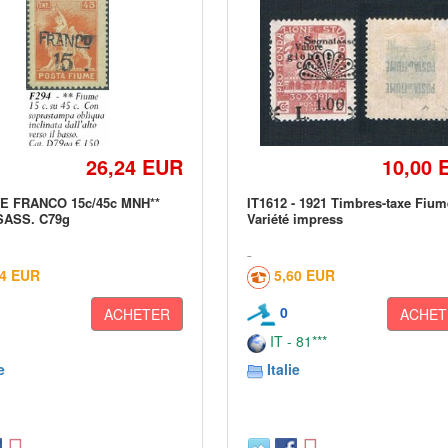
26,24 EUR
10,00 
ME FRANCO 15c/45c MNH**
IT1612 - 1921 Timbres-taxe Fium
SASS. C79g
Variété impress
24 EUR
5,60 EUR
0
ACHETER
ACHET
IT - 81***
e
Italie