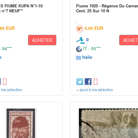
S FIUME KUPA N°1-10
Fiume 1920 - Régence Du Carna
 n°7 NEUF**
Cent. 25 Sur 10 N
,80 EUR
4,00 EUR
0
ACHETER
ACHET
 94***
IT - 55***
e
Italie
à ma sélection
+ ajout à ma sélection