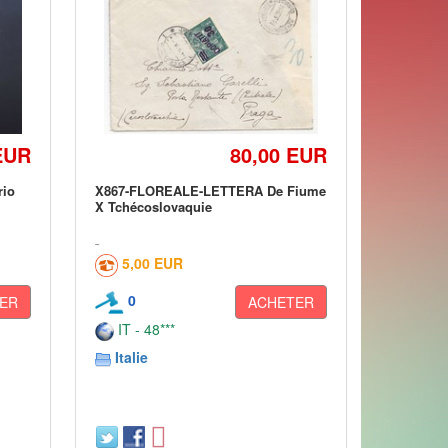
EUR
80,00 EUR
rio
X867-FLOREALE-LETTERA De Fiume
X Tchécoslovaquie
5,00 EUR
0
ER
ACHETER
IT - 48***
Italie