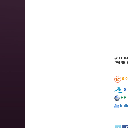
✔️ FIU
PAIRE 
5,
0
HR
Itali