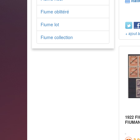
Itali
Fiume oblitéré
Fiume lot
+ ajout 
Fiume collection
1922 F
FIUMAN
3,