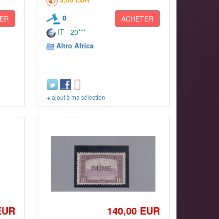
0
ER
ACHETER
IT - 20***
Altro Africa
+ ajout à ma sélection
EUR
140,00 EUR