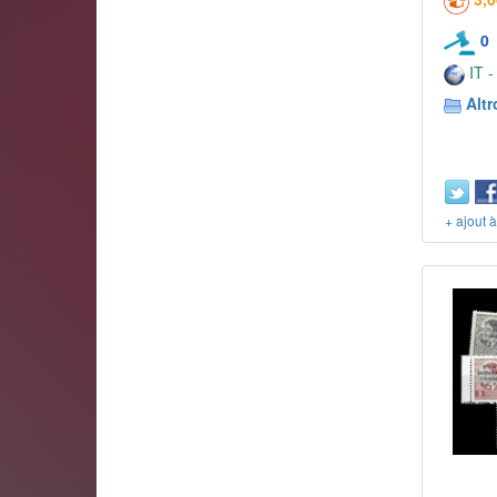
0
IT -
Altr
+ ajout 