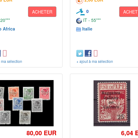
0
ACHETER
ACHET
 20***
IT - 55***
o Africa
Italie
à ma sélection
+ ajout à ma sélection
80,00 EUR
6,04 