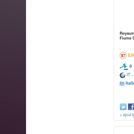
Royaume
Fiume C
2,
0
IT -
Itali
+ ajout 