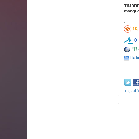
TIMBRE
manque
10
0
FR -
Itali
+ ajout 