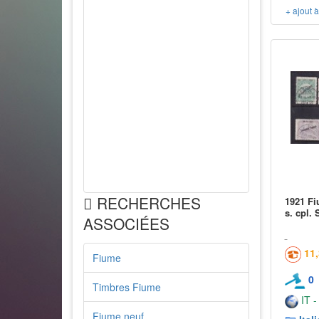
+ ajout 
RECHERCHES
1921 Fi
s. cpl. 
ASSOCIÉES
11
Fiume
0
Timbres Fiume
IT -
Fiume neuf