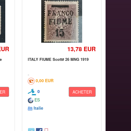
EUR
13,78 EUR
e
ITALY FIUME Scott# 26 MNG 1919
0,00 EUR
0
ER
ACHETER
ES
Italie