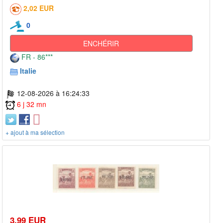
2,02 EUR
0
ENCHÉRIR
FR - 86***
Italie
12-08-2026 à 16:24:33
6 j 32 mn
+ ajout à ma sélection
3,99 EUR