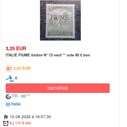
3,25 EUR
ITALIE FIUME timbre N° 13 neuf ** cote 80 € bon
2,02 EUR
0
ENCHÉRIR
FR - 86***
Italie
10-08-2026 à 16:57:30
4 j 1 h 5 mn