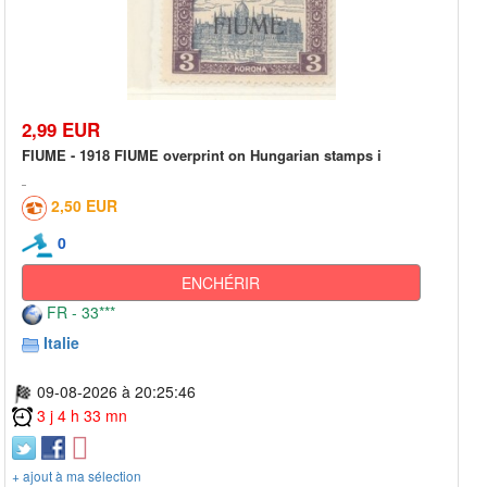
2,99 EUR
FIUME - 1918 FIUME overprint on Hungarian stamps i
2,50 EUR
0
ENCHÉRIR
FR - 33***
Italie
09-08-2026 à 20:25:46
3 j 4 h 33 mn
+ ajout à ma sélection