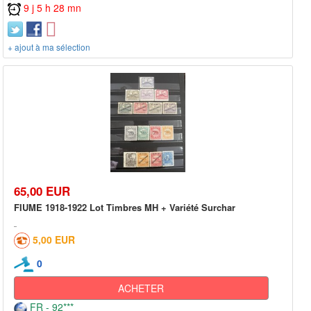
9 j 5 h 28 mn
+ ajout à ma sélection
65,00 EUR
FIUME 1918-1922 Lot Timbres MH + Variété Surchar
5,00 EUR
0
ACHETER
FR - 92***