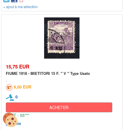
+ ajout à ma sélection
15,75 EUR
FIUME 1918 - MIETITORI 15 F. " V " Type Usato
9,00 EUR
0
ACHETER
IT - 55***
Italie