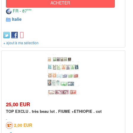
ACHETER
FR - 87***
Italie
+ ajout à ma sélection
25,00 EUR
TOP EXCLU . très beau lot . FIUME +ETHIOPIE . cot
2,00 EUR