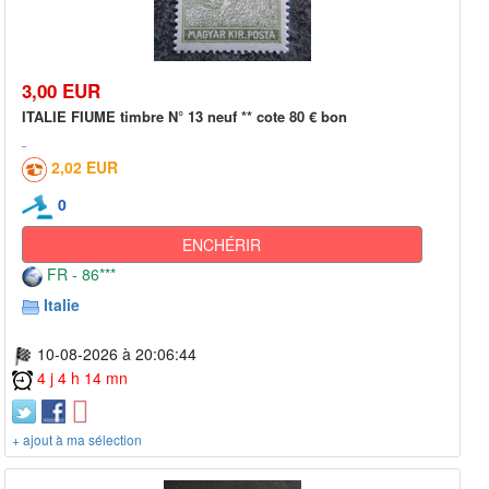
3,00 EUR
ITALIE FIUME timbre N° 13 neuf ** cote 80 € bon
2,02 EUR
0
ENCHÉRIR
FR - 86***
Italie
10-08-2026 à 20:06:44
4 j 4 h 14 mn
+ ajout à ma sélection