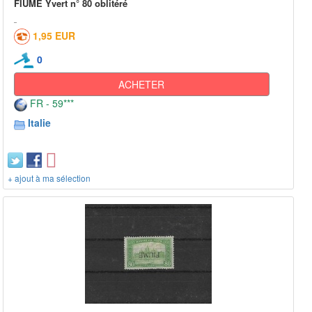
FIUME Yvert n° 80 oblitéré
1,95 EUR
0
ACHETER
FR - 59***
Italie
+ ajout à ma sélection