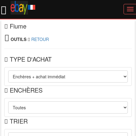
To
nav
Fiume
OUTILS
RETOUR
TYPE D'ACHAT
ENCHÈRES
TRIER