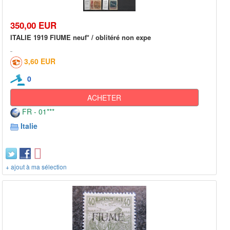
350,00 EUR
ITALIE 1919 FIUME neuf* / oblitéré non expe
3,60 EUR
0
ACHETER
FR - 01***
Italie
+ ajout à ma sélection