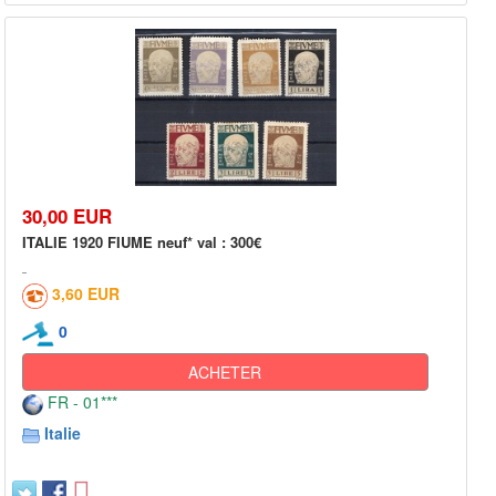
30,00 EUR
ITALIE 1920 FIUME neuf* val : 300€
3,60 EUR
0
ACHETER
FR - 01***
Italie