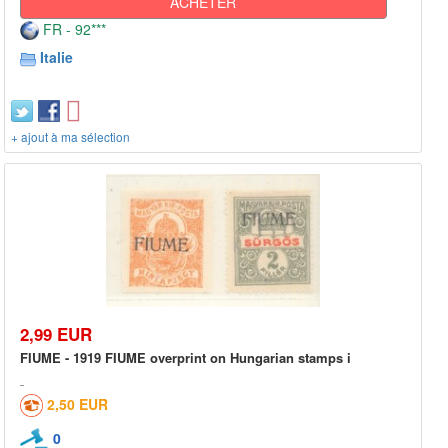
ACHETER
FR - 92***
Italie
+ ajout à ma sélection
2,99 EUR
FIUME - 1919 FIUME overprint on Hungarian stamps i
2,50 EUR
0