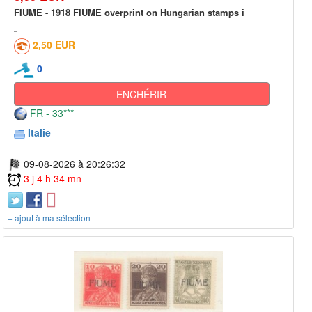
FIUME - 1918 FIUME overprint on Hungarian stamps i
2,50 EUR
0
ENCHÉRIR
FR - 33***
Italie
09-08-2026 à 20:26:32
3 j 4 h 34 mn
+ ajout à ma sélection