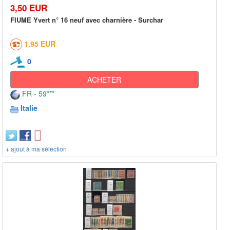
3,50 EUR
FIUME Yvert n° 16 neuf avec charnière - Surchar
1,95 EUR
0
ACHETER
FR - 59***
Italie
+ ajout à ma sélection