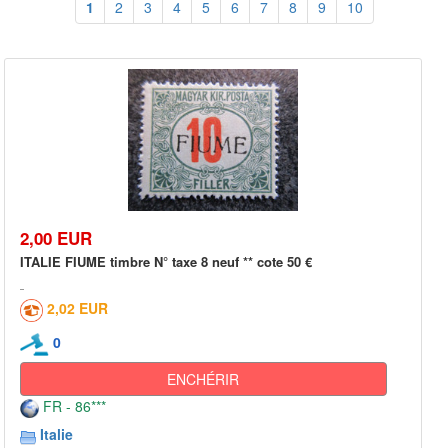
1
2
3
4
5
6
7
8
9
10
2,00 EUR
ITALIE FIUME timbre N° taxe 8 neuf ** cote 50 €
2,02 EUR
0
ENCHÉRIR
FR - 86***
Italie