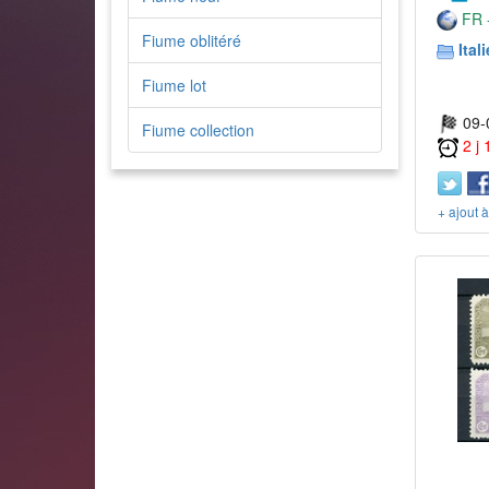
FR -
Fiume oblitéré
Itali
Fiume lot
09-
Fiume collection
2 j
+ ajout 