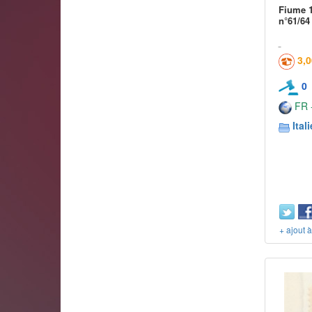
Fiume 1
n°61/64
3,
0
FR -
Itali
+ ajout 