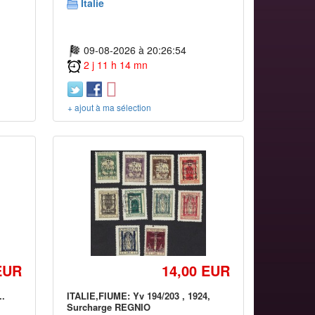
Italie
09-08-2026 à 20:26:54
2 j 11 h 14 mn
+ ajout à ma sélection
EUR
14,00 EUR
..
ITALIE,FIUME: Yv 194/203 , 1924,
Surcharge REGNIO