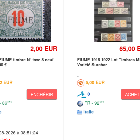
2,00 EUR
65,00 
FIUME timbre N° taxe 8 neuf
FIUME 1918-1922 Lot Timbres M
50 €
Variété Surchar
02 EUR
5,00 EUR
0
ENCHÉRIR
ACHET
 86***
FR - 92***
e
Italie
08-2026 à 08:51:24
minée