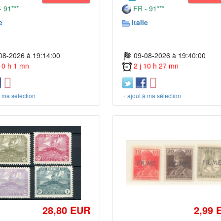
 91***
FR - 91***
e
Italie
08-2026 à 19:14:00
09-08-2026 à 19:40:00
 10 h 1 mn
2 j 10 h 27 mn
à ma sélection
+ ajout à ma sélection
28,80 EUR
2,99 