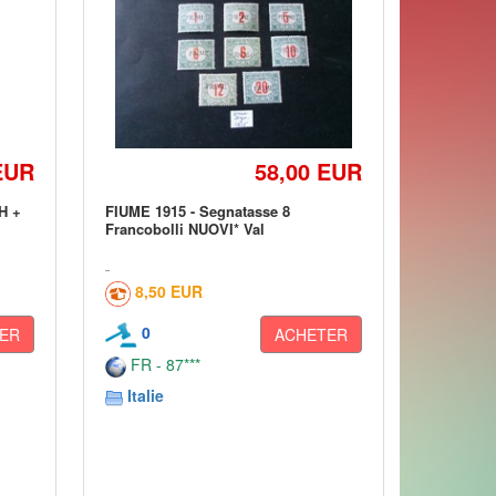
EUR
58,00 EUR
H +
FIUME 1915 - Segnatasse 8
Francobolli NUOVI* Val
8,50 EUR
0
ER
ACHETER
FR - 87***
Italie