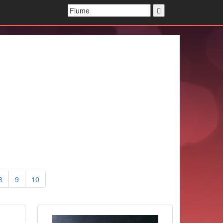
8
9
10