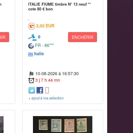
n
ITALIE FIUME timbre N° 13 neuf **
cote 80 € bon
2,02 EUR
0
IR
ENCHÉRIR
FR - 86***
Italie
10-08-2026 à 16:57:30
3 j 7 h 44 mn
+ ajout à ma sélection