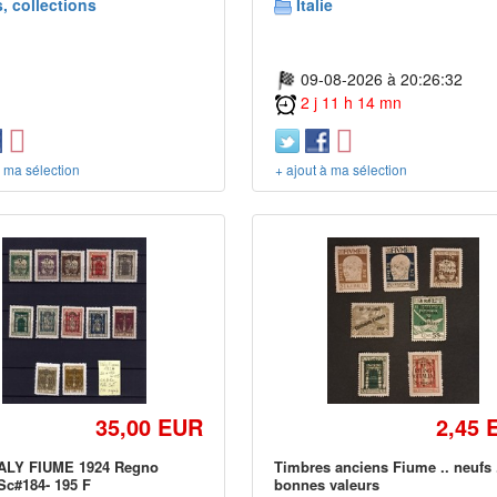
, collections
Italie
09-08-2026 à 20:26:32
2 j 11 h 14 mn
à ma sélection
+ ajout à ma sélection
35,00 EUR
2,45 
TALY FIUME 1924 Regno
Timbres anciens Fiume .. neufs 
 Sc#184- 195 F
bonnes valeurs