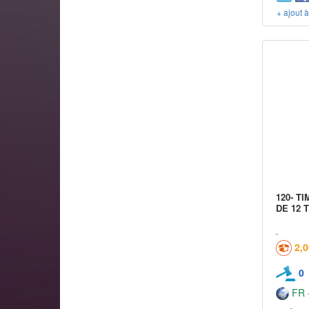
+ ajout 
120- T
DE 12 
2,
0
FR -