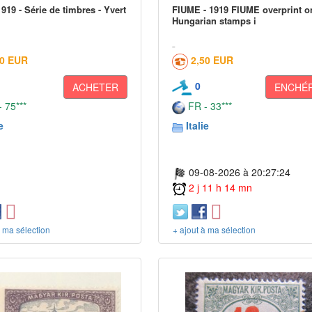
919 - Série de timbres - Yvert
FIUME - 1919 FIUME overprint o
Hungarian stamps i
00 EUR
2,50 EUR
0
ACHETER
ENCHÉR
 75***
FR - 33***
e
Italie
09-08-2026 à 20:27:24
2 j 11 h 14 mn
à ma sélection
+ ajout à ma sélection