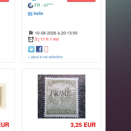
FR - 07***
Italie
10-08-2026 à 20:13:50
3 j 11 h 1 mn
+ ajout à ma sélection
EUR
3,25 EUR