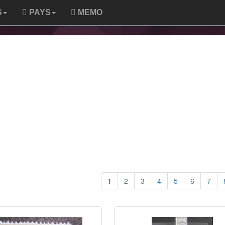
S
PAYS
MEMO
1
2
3
4
5
6
7