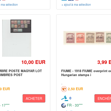
à ma sélection
+ ajout à ma sélection
10,00 EUR
3,99 
IMBRE POSTE MAGYAR LOT
FIUME - 1918 FIUME overprint o
TIMBRES POST
Hungarian stamps i
00 EUR
2,50 EUR
0
ACHETER
ENCHÉR
 17***
FR - 33***