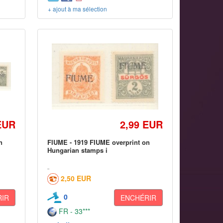
+ ajout à ma sélection
EUR
2,99 EUR
n
FIUME - 1919 FIUME overprint on
Hungarian stamps i
2,50 EUR
0
IR
ENCHÉRIR
FR - 33***