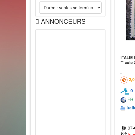
ANNONCEURS
ITALIE 
** cote 
2,
0
FR -
Itali
07-
ter