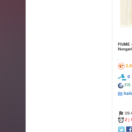
FIUME -
Hungari
2,
0
FR -
Itali
09-
2 j