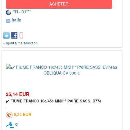
ACHETER
FR - 31***
Italie
+ ajout à ma sélection
35,14 EUR
✔️ FIUME FRANCO 10c/45c MNH** PAIRE SASS. D77e
5,24 EUR
0