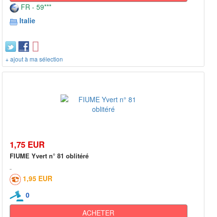
FR - 59***
Italie
+ ajout à ma sélection
1,75 EUR
FIUME Yvert n° 81 oblitéré
1,95 EUR
0
ACHETER