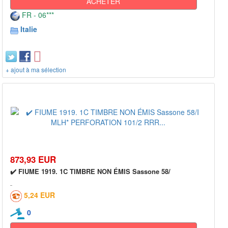
ACHETER
FR - 06***
Italie
+ ajout à ma sélection
873,93 EUR
✔️ FIUME 1919. 1C TIMBRE NON ÉMIS Sassone 58/
5,24 EUR
0