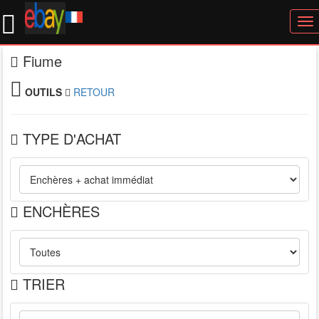
To
nav
Fiume
OUTILS
RETOUR
TYPE D'ACHAT
ENCHÈRES
TRIER