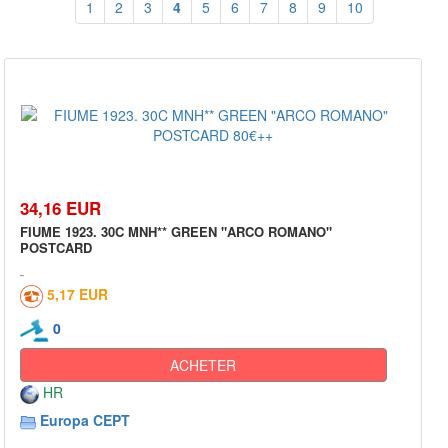
1
2
3
4
5
6
7
8
9
10
34,16 EUR
FIUME 1923. 30C MNH** GREEN "ARCO ROMANO"
POSTCARD
5,17 EUR
0
ACHETER
HR
Europa CEPT