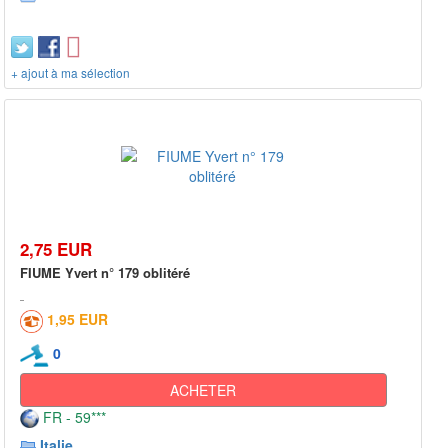
+ ajout à ma sélection
2,75 EUR
FIUME Yvert n° 179 oblitéré
1,95 EUR
0
ACHETER
FR - 59***
Italie