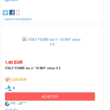
+ ajout à ma sélection
1,00 EUR
ITALY FIUME tax n° 18 MH* value 3 €
2,00 EUR
0
ACHETER
FR - 29***