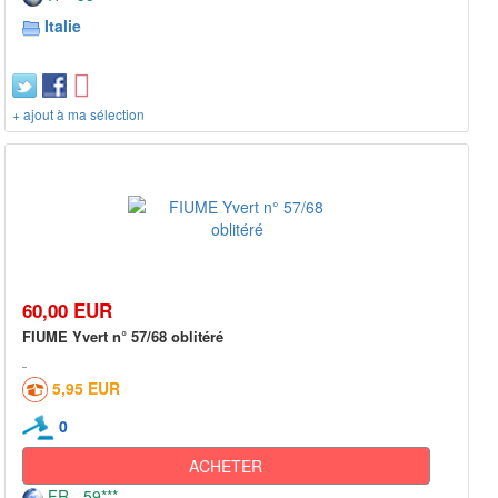
Italie
+ ajout à ma sélection
60,00 EUR
FIUME Yvert n° 57/68 oblitéré
5,95 EUR
0
ACHETER
FR - 59***