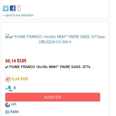
+ ajout à ma sélection
35,14 EUR
✔️ FIUME FRANCO 10c/45c MNH** PAIRE SASS. D77e
5,24 EUR
0
ACHETER
HR
Italie