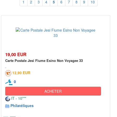
1
2
3
4
5
6
7
8
9
10
19,00 EUR
Carte Postale Jesi Fiume Esino Non Voyagee 33
12,90 EUR
0
ACHETER
IT - 10***
Philatéliques