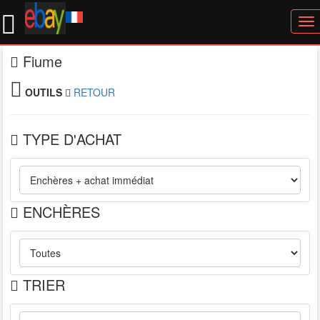
To
nav
Fiume
OUTILS
RETOUR
TYPE D'ACHAT
ENCHÈRES
TRIER