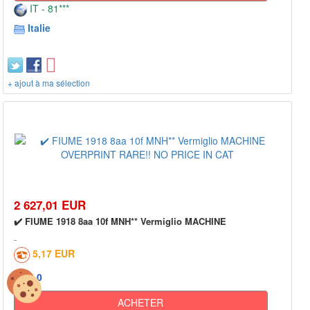
IT - 81***
Italie
+ ajout à ma sélection
2 627,01 EUR
✔️ FIUME 1918 8aa 10f MNH** Vermiglio MACHINE
5,17 EUR
0
ACHETER