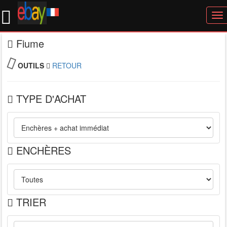
To
nav
Fiume
OUTILS
RETOUR
TYPE D'ACHAT
ENCHÈRES
TRIER