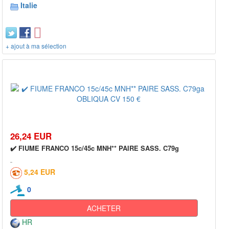
Italie
+ ajout à ma sélection
26,24 EUR
✔️ FIUME FRANCO 15c/45c MNH** PAIRE SASS. C79g
5,24 EUR
0
ACHETER
HR