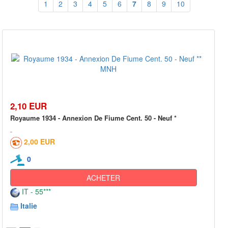
1
2
3
4
5
6
7
8
9
10
2,10 EUR
Royaume 1934 - Annexion De Fiume Cent. 50 - Neuf *
2,00 EUR
0
ACHETER
IT - 55***
Italie