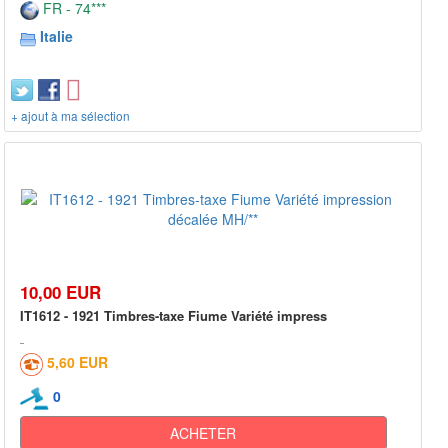
FR - 74***
Italie
+ ajout à ma sélection
10,00 EUR
IT1612 - 1921 Timbres-taxe Fiume Variété impress
5,60 EUR
0
ACHETER