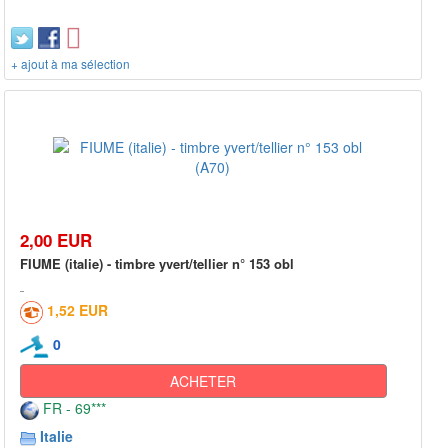
+ ajout à ma sélection
2,00 EUR
FIUME (italie) - timbre yvert/tellier n° 153 obl
1,52 EUR
0
ACHETER
FR - 69***
Italie