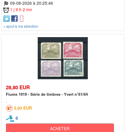
09-08-2026 à 20:25:46
1 j 9 h 2 mn
+ ajout à ma sélection
28,80 EUR
Fiume 1919 - Série de timbres - Yvert n°61/64
3,00 EUR
0
ACHETER