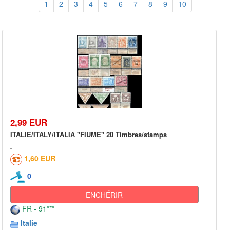
1
2
3
4
5
6
7
8
9
10
2,99 EUR
ITALIE/ITALY/ITALIA "FIUME" 20 Timbres/stamps
1,60 EUR
0
ENCHÉRIR
FR - 91***
Italie