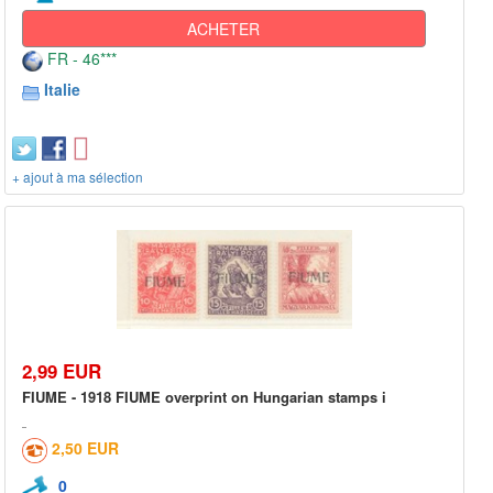
ACHETER
FR - 46***
Italie
+ ajout à ma sélection
2,99 EUR
FIUME - 1918 FIUME overprint on Hungarian stamps i
2,50 EUR
0