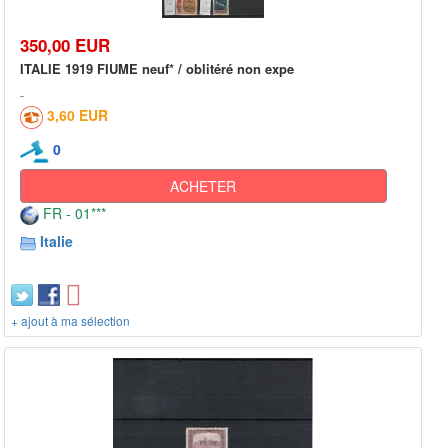
350,00 EUR
ITALIE 1919 FIUME neuf* / oblitéré non expe
3,60 EUR
0
ACHETER
FR - 01***
Italie
+ ajout à ma sélection