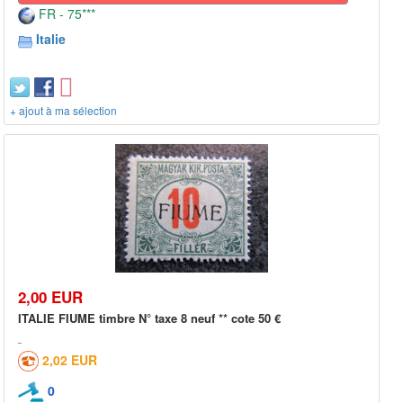
FR - 75***
Italie
+ ajout à ma sélection
2,00 EUR
ITALIE FIUME timbre N° taxe 8 neuf ** cote 50 €
2,02 EUR
0