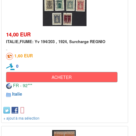
14,00 EUR
ITALIE,FIUME: Yv 194/203 , 1924, Surcharge REGNIO
1,60 EUR
0
ACHETER
FR - 92***
Italie
+ ajout à ma sélection