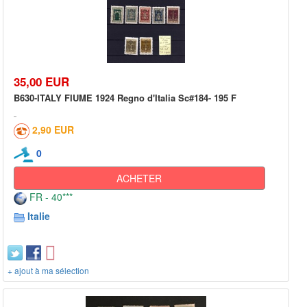
35,00 EUR
B630-ITALY FIUME 1924 Regno d'Italia Sc#184- 195 F
2,90 EUR
0
ACHETER
FR - 40***
Italie
+ ajout à ma sélection