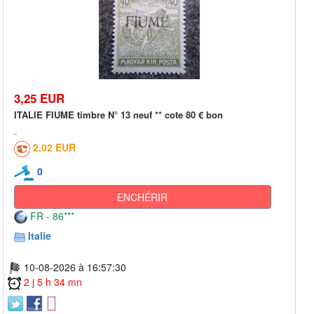
3,25 EUR
ITALIE FIUME timbre N° 13 neuf ** cote 80 € bon
2,02 EUR
0
ENCHÉRIR
FR - 86***
Italie
10-08-2026 à 16:57:30
2 j 5 h 34 mn