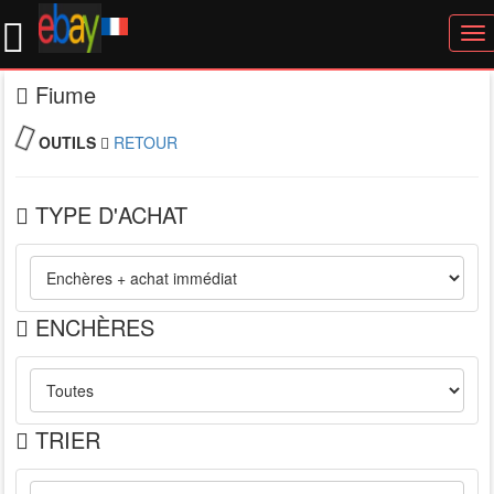
To
nav
Fiume
OUTILS
RETOUR
TYPE D'ACHAT
ENCHÈRES
TRIER