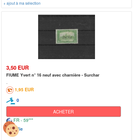
+ ajout à ma sélection
3,50 EUR
FIUME Yvert n° 16 neuf avec charnière - Surchar
1,95 EUR
0
ACHETER
FR - 59***
Italie