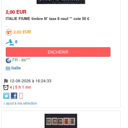
2,00 EUR
ITALIE FIUME timbre N° taxe 8 neuf ** cote 50 €
2,02 EUR
0
ENCHÉRIR
FR - 86***
Italie
12-08-2026 à 16:24:33
4 j 5 h 1 mn
+ ajout à ma sélection