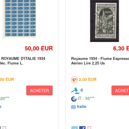
50,00 EUR
6,30 
) ROYAUME D'ITALIE 1934
Royaume 1934 - Fiume Espress
éc. Fiume L.
Aérien Lire 2,25 Us
,00 EUR
2,00 EUR
0
ACHETER
ACHET
 20***
IT - 55***
e
Italie