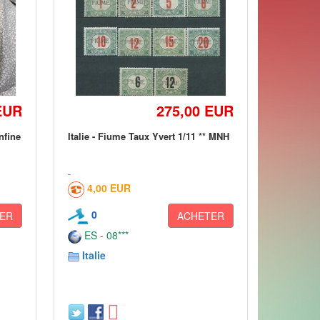
EUR
275,00 EUR
nfine
Italie - Fiume Taux Yvert 1/11 ** MNH
4,00 EUR
0
ER
ACHETER
ES - 08***
Italie