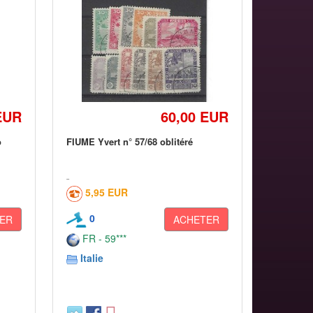
EUR
60,00 EUR
o
FIUME Yvert n° 57/68 oblitéré
5,95 EUR
0
ER
ACHETER
FR - 59***
Italie