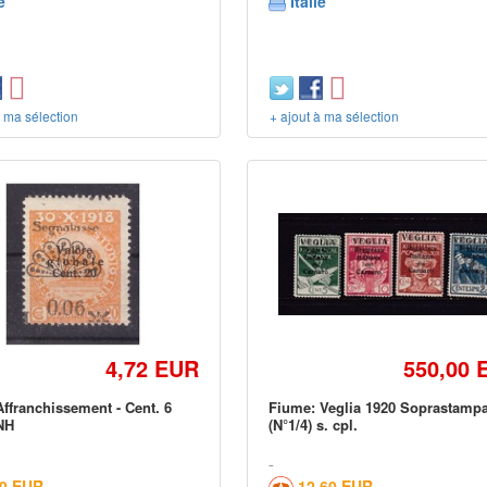
e
Italie
à ma sélection
+ ajout à ma sélection
4,72 EUR
550,00 
ffranchissement - Cent. 6
Fiume: Veglia 1920 Soprastampa
NH
(N°1/4) s. cpl.
00 EUR
12,60 EUR