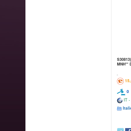
S30813
MNH** D
15
0
IT -
Itali