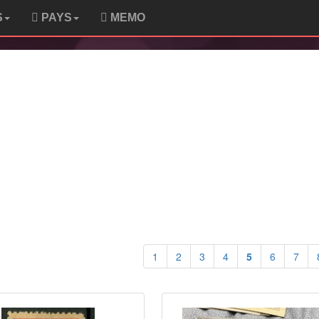
S
PAYS
MEMO
1
2
3
4
5
6
7