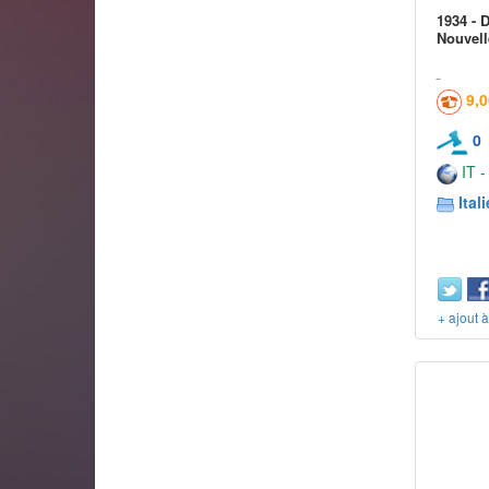
1934 - 
Nouvell
9,
0
IT -
Itali
+ ajout 