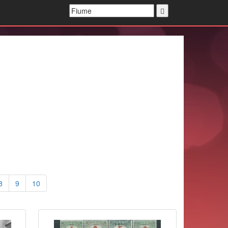
8
9
10