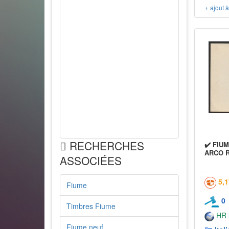
+ ajout 
RECHERCHES
✔️ FIU
ARCO 
ASSOCIÉES
5,
Fiume
0
Timbres Fiume
HR
Fiume neuf