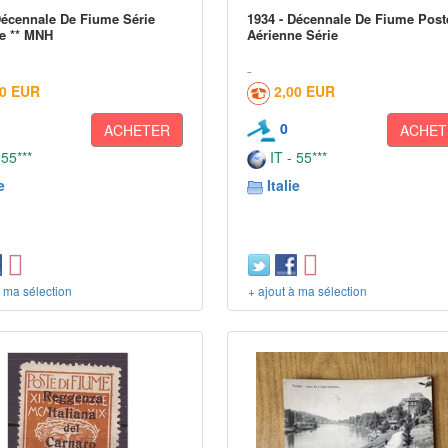
Décennale De Fiume Série
1934 - Décennale De Fiume Post
e ** MNH
Aérienne Série
00 EUR
2,00 EUR
0
ACHETER
ACHET
 55***
IT - 55***
e
Italie
à ma sélection
+ ajout à ma sélection