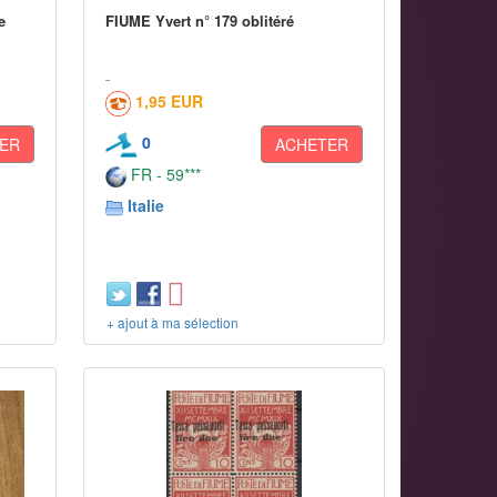
e
FIUME Yvert n° 179 oblitéré
1,95 EUR
0
ER
ACHETER
FR - 59***
Italie
+ ajout à ma sélection