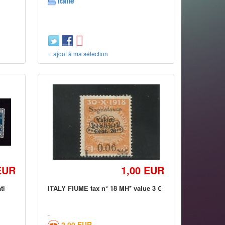
Italie
+ ajout à ma sélection
EUR
1,00 EUR
ti
ITALY FIUME tax n° 18 MH* value 3 €
2,00 EUR