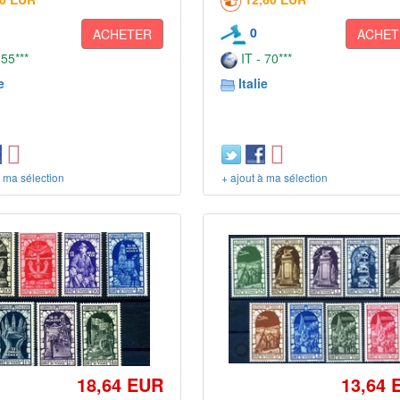
0
ACHETER
ACHET
 55***
IT - 70***
e
Italie
à ma sélection
+ ajout à ma sélection
18,64 EUR
13,64 