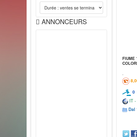
ANNONCEURS
FIUME 
COLORE
8,
0
IT -
Dal 