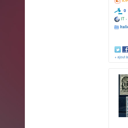
0
IT -
Itali
+ ajout 