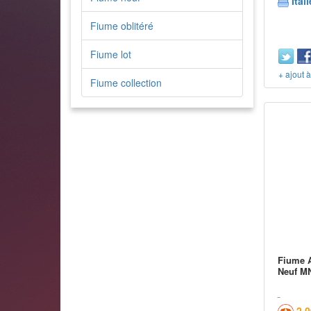
Itali
Fiume oblitéré
Fiume lot
+ ajout 
Fiume collection
Fiume A
Neuf M
2,