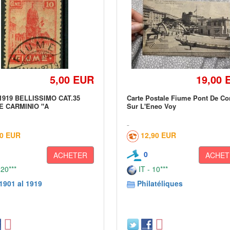
5,00 EUR
19,00 
1919 BELLISSIMO CAT.35
Carte Postale Fiume Pont De Co
 CARMINIO "A
Sur L'Eneo Voy
00 EUR
12,90 EUR
0
ACHETER
ACHET
 20***
IT - 10***
1901 al 1919
Philatéliques