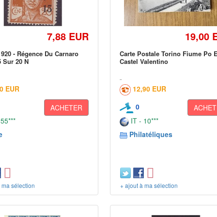
7,88 EUR
19,00 
920 - Régence Du Carnaro
Carte Postale Torino Fiume Po E
5 Sur 20 N
Castel Valentino
00 EUR
12,90 EUR
0
ACHETER
ACHET
 55***
IT - 10***
e
Philatéliques
à ma sélection
+ ajout à ma sélection