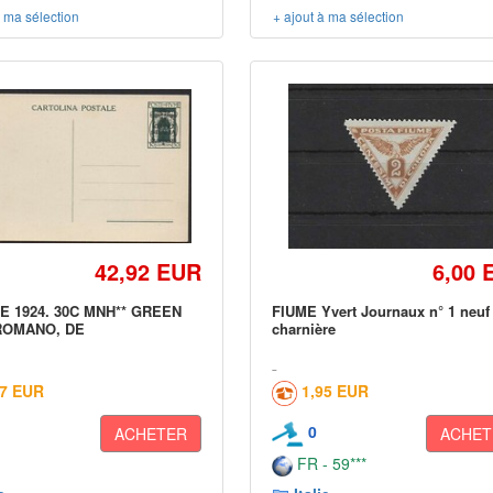
à ma sélection
+ ajout à ma sélection
42,92 EUR
6,00 
ME 1924. 30C MNH** GREEN
FIUME Yvert Journaux n° 1 neuf
ROMANO, DE
charnière
17 EUR
1,95 EUR
0
ACHETER
ACHET
FR - 59***