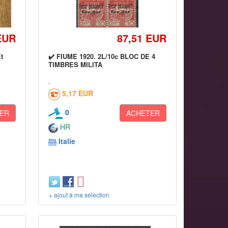
EUR
87,51 EUR
t
✔️ FIUME 1920. 2L/10c BLOC DE 4
TIMBRES MILITA
5,17 EUR
0
ER
ACHETER
HR
Italie
+ ajout à ma sélection