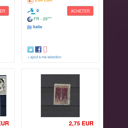
0
ER
ACHETER
FR - 29***
Italie
+ ajout à ma sélection
EUR
2,75 EUR