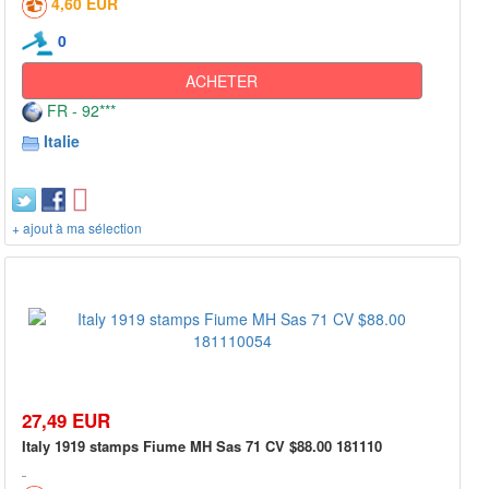
4,60 EUR
0
ACHETER
FR - 92***
Italie
+ ajout à ma sélection
27,49 EUR
Italy 1919 stamps Fiume MH Sas 71 CV $88.00 181110