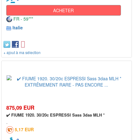
ACHETER
FR - 59***
Italie
+ ajout à ma sélection
875,09 EUR
✔️ FIUME 1920. 30/20c ESPRESSI Sass 3daa MLH *
5,17 EUR
0