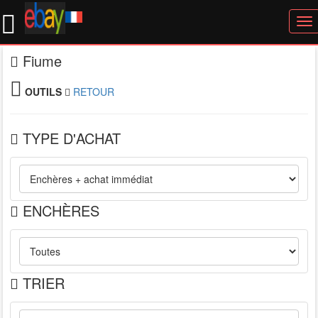
To
nav
Fiume
OUTILS
RETOUR
TYPE D'ACHAT
ENCHÈRES
TRIER