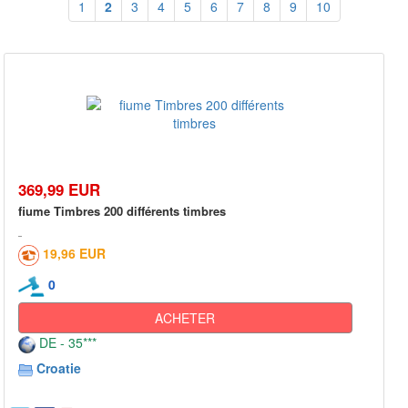
1
2
3
4
5
6
7
8
9
10
369,99 EUR
fiume Timbres 200 différents timbres
19,96 EUR
0
ACHETER
DE - 35***
Croatie