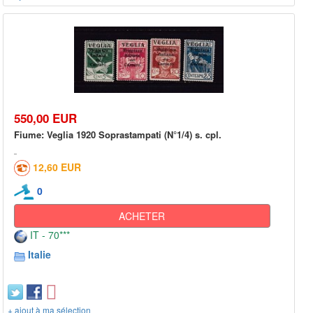
550,00 EUR
Fiume: Veglia 1920 Soprastampati (N°1/4) s. cpl.
12,60 EUR
0
ACHETER
IT - 70***
Italie
+ ajout à ma sélection