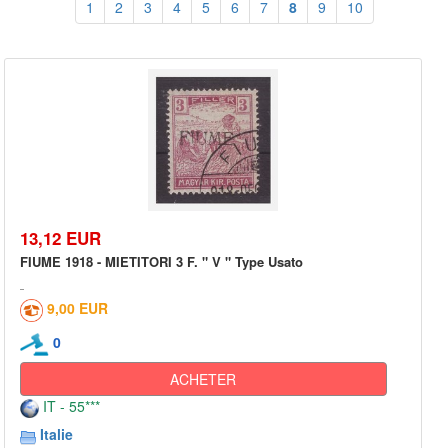
1
2
3
4
5
6
7
8
9
10
13,12 EUR
FIUME 1918 - MIETITORI 3 F. " V " Type Usato
9,00 EUR
0
ACHETER
IT - 55***
Italie