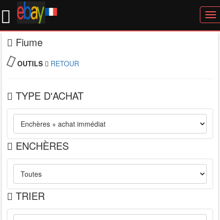
To
nav
Fiume
OUTILS
RETOUR
TYPE D'ACHAT
ENCHÈRES
TRIER