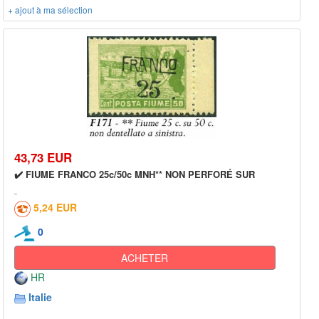
+ ajout à ma sélection
43,73 EUR
✔️ FIUME FRANCO 25c/50c MNH** NON PERFORÉ SUR
5,24 EUR
0
ACHETER
HR
Italie