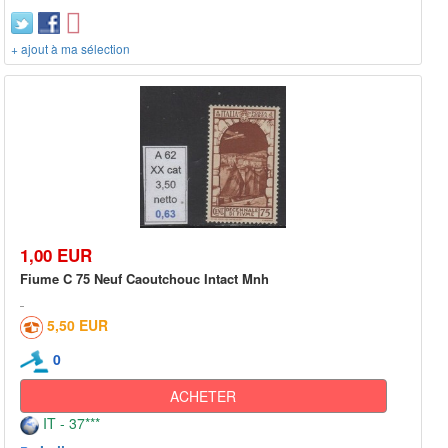
+ ajout à ma sélection
1,00 EUR
Fiume C 75 Neuf Caoutchouc Intact Mnh
5,50 EUR
0
ACHETER
IT - 37***