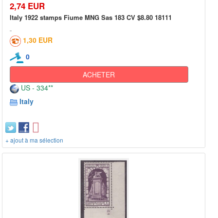
2,74 EUR
Italy 1922 stamps Fiume MNG Sas 183 CV $8.80 18111
1,30 EUR
0
ACHETER
US - 334**
Italy
+ ajout à ma sélection