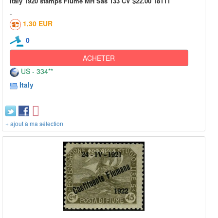
Italy 1920 stamps Fiume MH Sas 133 CV $22.00 18111
1,30 EUR
0
ACHETER
US - 334**
Italy
+ ajout à ma sélection