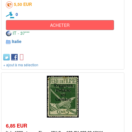
5,50 EUR
0
ACHETER
IT - 37***
Italie
+ ajout à ma sélection
6,85 EUR