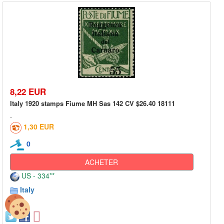
8,22 EUR
Italy 1920 stamps Fiume MH Sas 142 CV $26.40 18111
1,30 EUR
0
ACHETER
US - 334**
Italy