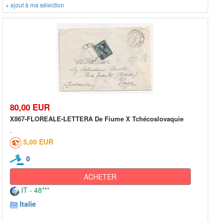
+ ajout à ma sélection
80,00 EUR
X867-FLOREALE-LETTERA De Fiume X Tchécoslovaquie
5,00 EUR
0
ACHETER
IT - 48***
Italie