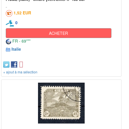
1,52 EUR
0
ACHETER
FR - 69***
Italie
+ ajout à ma sélection