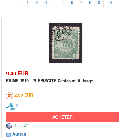
1
2
3
4
5
6
7
8
9
10
9,40 EUR
FIUME 1919 - PLEBISCITE Centesimi 5 Usagé
2,00 EUR
0
ACHETER
IT - 55***
Autres