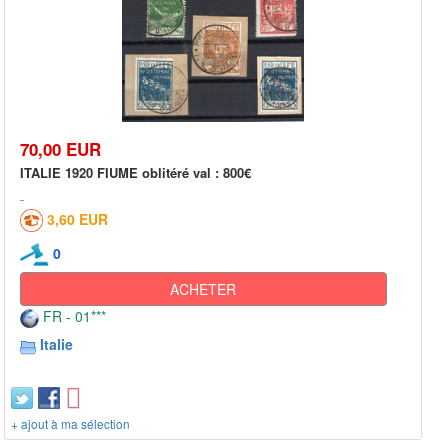
70,00 EUR
ITALIE 1920 FIUME oblitéré val : 800€
3,60 EUR
0
ACHETER
FR - 01***
Italie
+ ajout à ma sélection