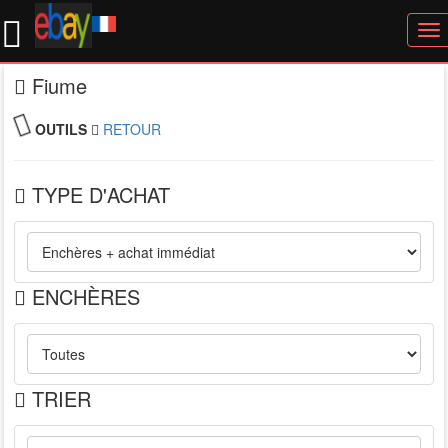
To
nav
Fiume
OUTILS
RETOUR
TYPE D'ACHAT
ENCHÈRES
TRIER