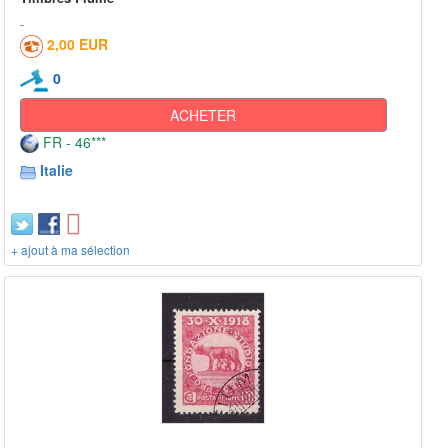
2,00 EUR
0
ACHETER
FR - 46***
Italie
+ ajout à ma sélection