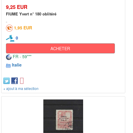
9,25 EUR
FIUME Yvert n° 180 oblitéré
1,95 EUR
0
ACHETER
FR - 59***
Italie
+ ajout à ma sélection