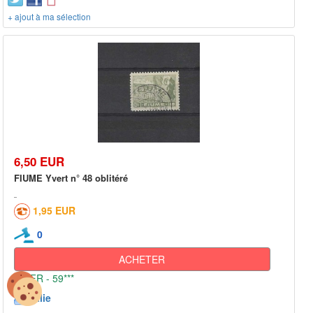
+ ajout à ma sélection
6,50 EUR
FIUME Yvert n° 48 oblitéré
1,95 EUR
0
ACHETER
FR - 59***
Italie