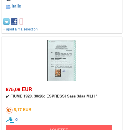
Italie
+ ajout à ma sélection
875,09 EUR
✔️ FIUME 1920. 30/20c ESPRESSI Sass 3daa MLH *
5,17 EUR
0
ACHETER