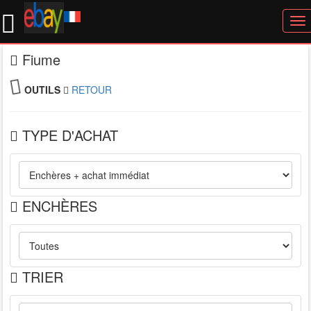
To
nav
Fiume
OUTILS
RETOUR
TYPE D'ACHAT
ENCHÈRES
TRIER