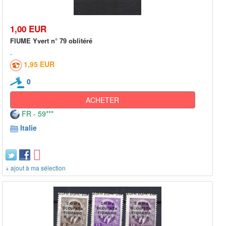
1,00 EUR
FIUME Yvert n° 79 oblitéré
1,95 EUR
0
ACHETER
FR - 59***
Italie
+ ajout à ma sélection