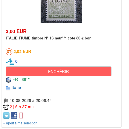
3,00 EUR
ITALIE FIUME timbre N° 13 neuf ** cote 80 € bon
2,02 EUR
0
ENCHÉRIR
FR - 86***
Italie
10-08-2026 à 20:06:44
2 j 6 h 37 mn
+ ajout à ma sélection