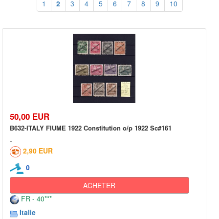
1
2
3
4
5
6
7
8
9
10
50,00 EUR
B632-ITALY FIUME 1922 Constitution o/p 1922 Sc#161
2,90 EUR
0
ACHETER
FR - 40***
Italie