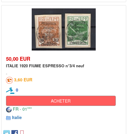
50,00 EUR
ITALIE 1920 FIUME ESPRESSO n°3/4 neuf
3,60 EUR
0
ACHETER
FR - 01***
Italie