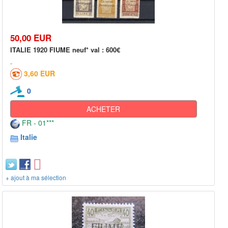
50,00 EUR
ITALIE 1920 FIUME neuf* val : 600€
3,60 EUR
0
ACHETER
FR - 01***
Italie
+ ajout à ma sélection