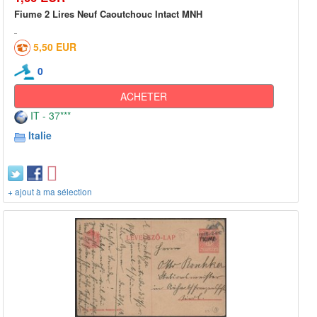
Fiume 2 Lires Neuf Caoutchouc Intact MNH
5,50 EUR
0
ACHETER
IT - 37***
Italie
+ ajout à ma sélection