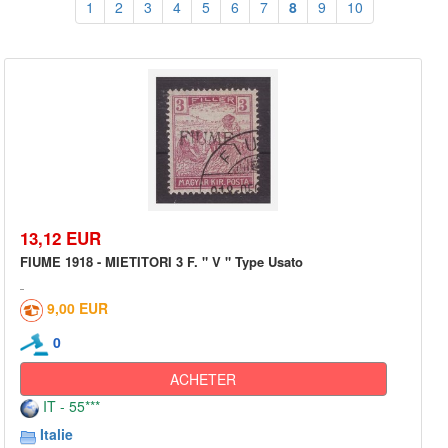
1
2
3
4
5
6
7
8
9
10
13,12 EUR
FIUME 1918 - MIETITORI 3 F. " V " Type Usato
9,00 EUR
0
ACHETER
IT - 55***
Italie