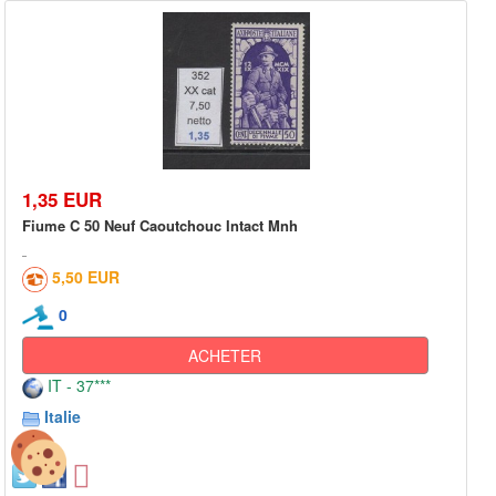
1,35 EUR
Fiume C 50 Neuf Caoutchouc Intact Mnh
5,50 EUR
0
ACHETER
IT - 37***
Italie