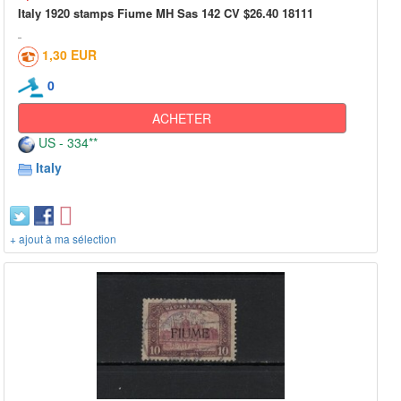
Italy 1920 stamps Fiume MH Sas 142 CV $26.40 18111
1,30 EUR
0
ACHETER
US - 334**
Italy
+ ajout à ma sélection