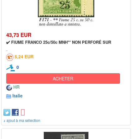
43,73 EUR
✔️ FIUME FRANCO 25c/50c MNH** NON PERFORÉ SUR
5,24 EUR
0
ACHETER
HR
Italie
+ ajout à ma sélection