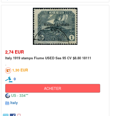
2,74 EUR
Italy 1919 stamps Fiume USED Sas 95 CV $8.80 18111
1,30 EUR
0
ACHETER
US - 334**
Italy