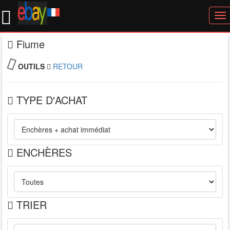
To
nav
Fiume
OUTILS
RETOUR
TYPE D'ACHAT
ENCHÈRES
TRIER