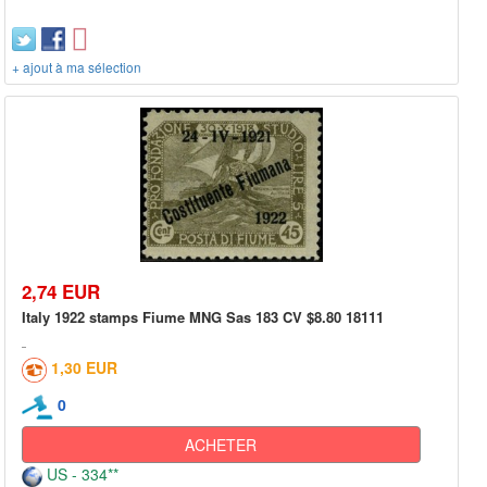
+ ajout à ma sélection
2,74 EUR
Italy 1922 stamps Fiume MNG Sas 183 CV $8.80 18111
1,30 EUR
0
ACHETER
US - 334**