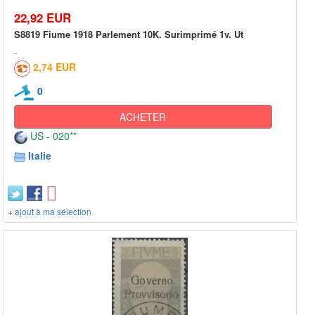
22,92 EUR
S8819 Fiume 1918 Parlement 10K. Surimprimé 1v. Ut
2,74 EUR
0
ACHETER
US - 020**
Italie
+ ajout à ma sélection