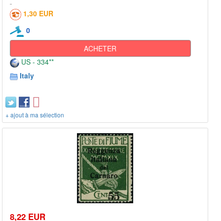
1,30 EUR
0
ACHETER
US - 334**
Italy
+ ajout à ma sélection
8,22 EUR