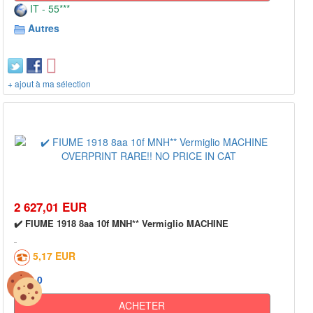
IT - 55***
Autres
+ ajout à ma sélection
2 627,01 EUR
✔️ FIUME 1918 8aa 10f MNH** Vermiglio MACHINE
5,17 EUR
0
ACHETER