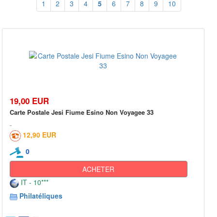
1
2
3
4
5
6
7
8
9
10
19,00 EUR
Carte Postale Jesi Fiume Esino Non Voyagee 33
12,90 EUR
0
ACHETER
IT - 10***
Philatéliques