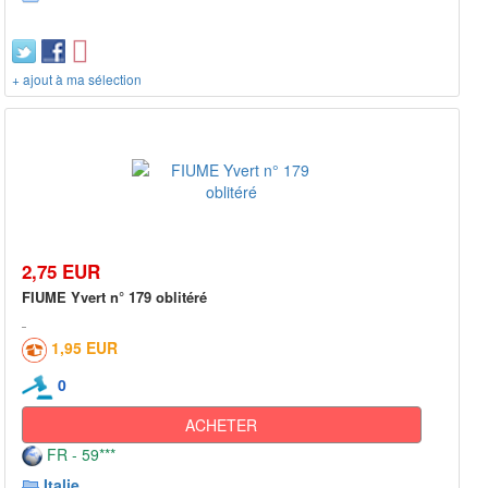
+ ajout à ma sélection
2,75 EUR
FIUME Yvert n° 179 oblitéré
1,95 EUR
0
ACHETER
FR - 59***
Italie