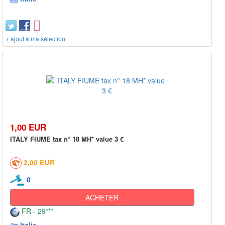
+ ajout à ma sélection
1,00 EUR
ITALY FIUME tax n° 18 MH* value 3 €
2,00 EUR
0
ACHETER
FR - 29***