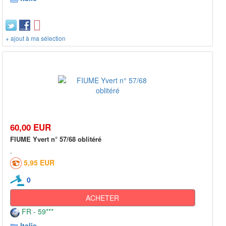
+ ajout à ma sélection
60,00 EUR
FIUME Yvert n° 57/68 oblitéré
5,95 EUR
0
ACHETER
FR - 59***
Italie