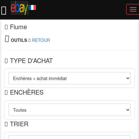
To
nav
Fiume
OUTILS
RETOUR
TYPE D'ACHAT
ENCHÈRES
TRIER