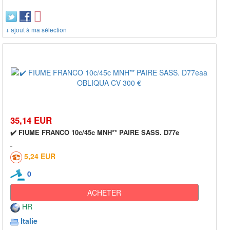
+ ajout à ma sélection
35,14 EUR
✔️ FIUME FRANCO 10c/45c MNH** PAIRE SASS. D77e
5,24 EUR
0
ACHETER
HR
Italie