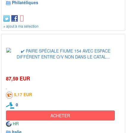
Philatéliques
+ ajout à ma sélection
87,59 EUR
5,17 EUR
0
ACHETER
HR
Italie