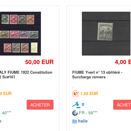
50,00 EUR
4,00 
ALY FIUME 1922 Constitution
FIUME Yvert n° 13 oblitéré -
2 Sc#161
Surcharge renvers
90 EUR
1,95 EUR
0
ACHETER
ACHET
 40***
FR - 59***
e
Italie