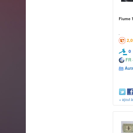
Fiume 1
2,
0
FR -
Aut
+ ajout 