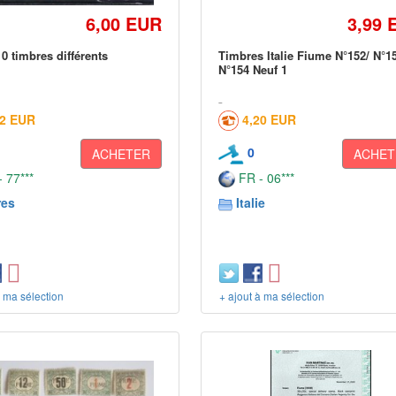
6,00 EUR
3,99 
0 timbres différents
Timbres Italie Fiume N°152/ N°1
N°154 Neuf 1
02 EUR
4,20 EUR
0
ACHETER
ACHET
 77***
FR - 06***
res
Italie
à ma sélection
+ ajout à ma sélection