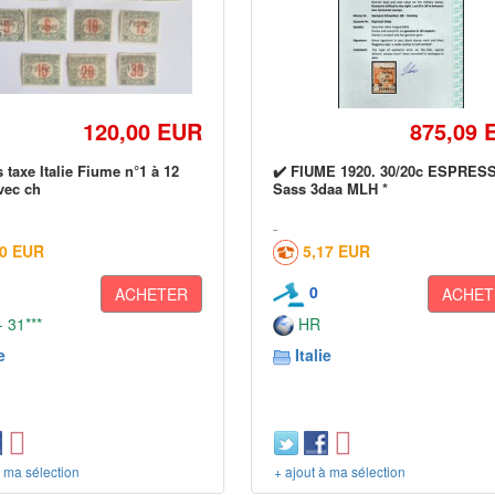
120,00 EUR
875,09 
 taxe Italie Fiume n°1 à 12
✔️ FIUME 1920. 30/20c ESPRESS
vec ch
Sass 3daa MLH *
30 EUR
5,17 EUR
0
ACHETER
ACHET
 31***
HR
e
Italie
à ma sélection
+ ajout à ma sélection