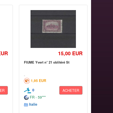
EUR
15,00 EUR
FIUME Yvert n° 21 oblitéré St
1,95 EUR
0
ER
ACHETER
FR - 59***
Italie