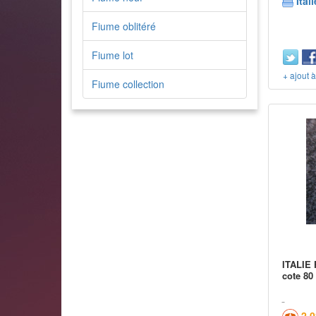
Itali
Fiume oblitéré
Fiume lot
+ ajout 
Fiume collection
ITALIE 
cote 80
2,