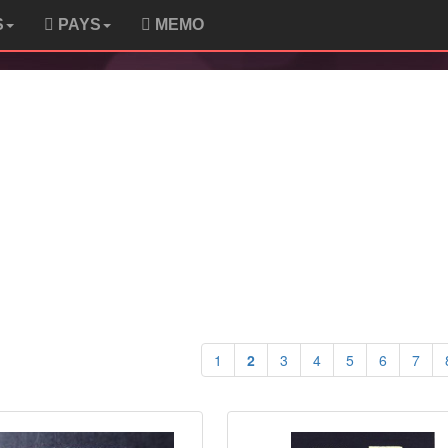
S
PAYS
MEMO
1
2
3
4
5
6
7