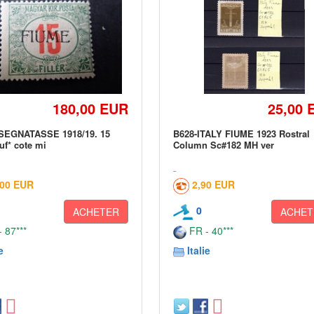
180,00 EUR
25,00 
SEGNATASSE 1918/19. 15
B628-ITALY FIUME 1923 Rostral
euf* cote mi
Column Sc#182 MH ver
,00 EUR
2,90 EUR
0
ACHETER
ACHET
 87***
FR - 40***
e
Italie