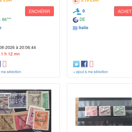
0
ENCHÉRIR
ACHET
 86***
DE
e
Italie
08-2026 à 20:06:44
 11 h 12 mn
à ma sélection
+ ajout à ma sélection