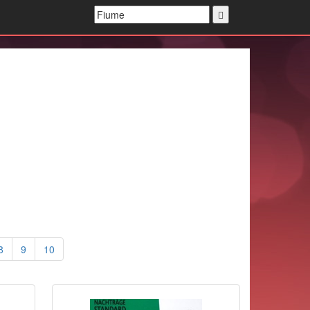
8
9
10