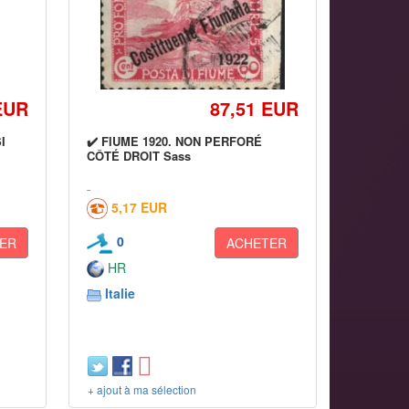
EUR
87,51 EUR
I
✔️ FIUME 1920. NON PERFORÉ
CÔTÉ DROIT Sass
5,17 EUR
0
ER
ACHETER
HR
Italie
+ ajout à ma sélection