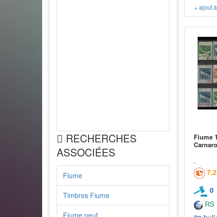
+ ajout 
RECHERCHES
Fiume 1
Carnar
ASSOCIÉES
7,
Fiume
0
Timbres Fiume
RS
Fiume neuf