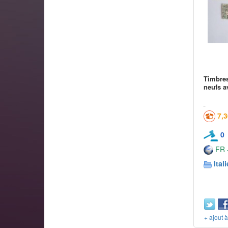
Timbres
neufs a
7,
0
FR -
Itali
+ ajout 