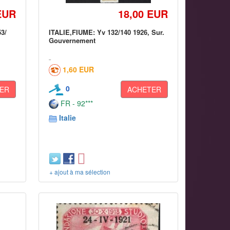
EUR
18,00 EUR
53/
ITALIE,FIUME: Yv 132/140 1926, Sur.
Gouvernement
1,60 EUR
0
ER
ACHETER
FR - 92***
Italie
+ ajout à ma sélection