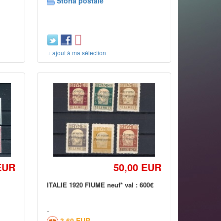
Storia postale
+ ajout à ma sélection
EUR
50,00 EUR
ITALIE 1920 FIUME neuf* val : 600€
3,60 EUR