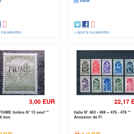
e
Italie
à ma sélection
+ ajout à ma sélection
3,00 EUR
22,17 
FIUME timbre N° 13 neuf **
Italie N° 463 - 469 + 476 - 478 **
 € bon
Annexion de Fi
02 EUR
5,10 EUR