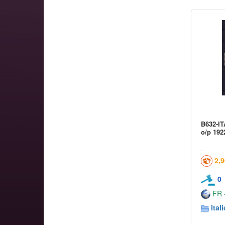
B632-IT
o/p 192
2,
0
FR -
Itali