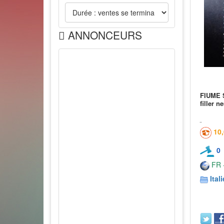
ANNONCEURS
FIUME 
filler n
10
0
FR -
Itali