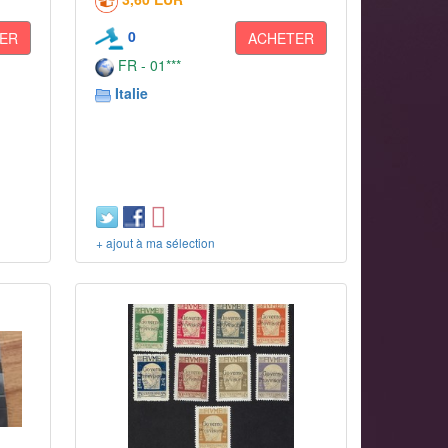
0
ER
ACHETER
FR - 01***
Italie
+ ajout à ma sélection