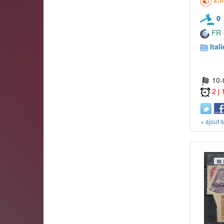
0
FR -
Itali
10-
2 j
+ ajout 