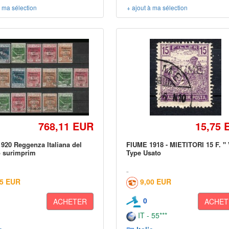
à ma sélection
+ ajout à ma sélection
768,11 EUR
15,75 
920 Reggenza Italiana del
FIUME 1918 - MIETITORI 15 F. " 
o surimprim
Type Usato
25 EUR
9,00 EUR
0
ACHETER
ACHET
IT - 55***