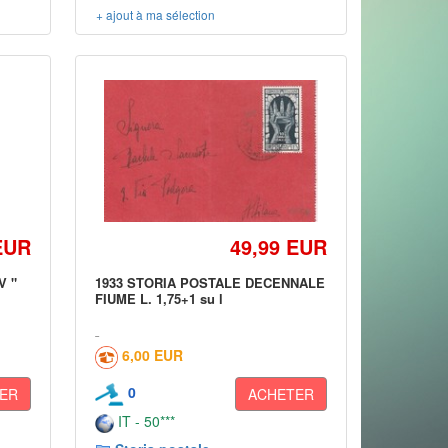
+ ajout à ma sélection
EUR
49,99 EUR
V "
1933 STORIA POSTALE DECENNALE
FIUME L. 1,75+1 su l
6,00 EUR
0
ER
ACHETER
IT - 50***